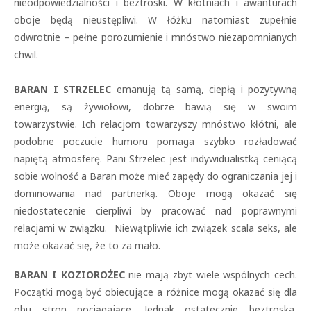
nieodpowiedzialności i beztroski. W kłótniach i awanturach
oboje będą nieustępliwi. W łóżku natomiast zupełnie
odwrotnie – pełne porozumienie i mnóstwo niezapomnianych
chwil.
BARAN I STRZELEC
emanują tą samą, ciepłą i pozytywną
energią, są żywiołowi, dobrze bawią się w swoim
towarzystwie. Ich relacjom towarzyszy mnóstwo kłótni, ale
podobne poczucie humoru pomaga szybko rozładować
napiętą atmosferę. Pani Strzelec jest indywidualistką ceniącą
sobie wolność a Baran może mieć zapędy do ograniczania jej i
dominowania nad partnerką. Oboje mogą okazać się
niedostatecznie cierpliwi by pracować nad poprawnymi
relacjami w związku. Niewątpliwie ich związek scala seks, ale
może okazać się, że to za mało.
BARAN I KOZIOROŻEC
nie mają zbyt wiele wspólnych cech.
Początki mogą być obiecujące a różnice mogą okazać się dla
obu stron pociągające. Jednak ostatecznie beztroska,