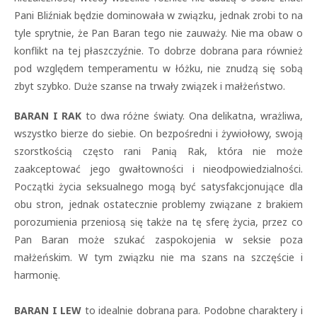
Pani Bliźniak będzie dominowała w związku, jednak zrobi to na
tyle sprytnie, że Pan Baran tego nie zauważy. Nie ma obaw o
konflikt na tej płaszczyźnie. To dobrze dobrana para również
pod względem temperamentu w łóżku, nie znudzą się sobą
zbyt szybko. Duże szanse na trwały związek i małżeństwo.
BARAN I RAK
to dwa różne światy. Ona delikatna, wrażliwa,
wszystko bierze do siebie. On bezpośredni i żywiołowy, swoją
szorstkością często rani Panią Rak, która nie może
zaakceptować jego gwałtowności i nieodpowiedzialności.
Początki życia seksualnego mogą być satysfakcjonujące dla
obu stron, jednak ostatecznie problemy związane z brakiem
porozumienia przeniosą się także na tę sferę życia, przez co
Pan Baran może szukać zaspokojenia w seksie poza
małżeńskim. W tym związku nie ma szans na szczęście i
harmonię.
BARAN I LEW
to idealnie dobrana para. Podobne charaktery i