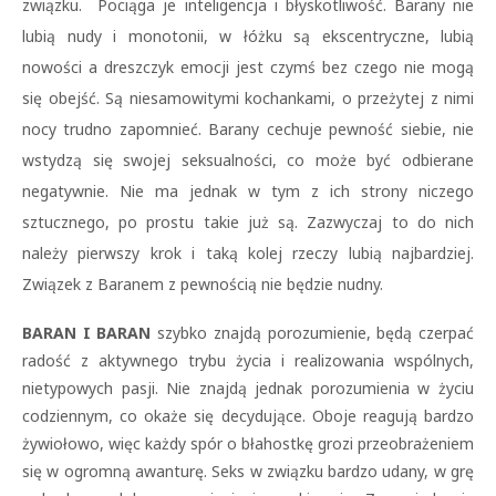
związku. Pociąga je inteligencja i błyskotliwość. Barany nie
lubią nudy i monotonii, w łóżku są ekscentryczne, lubią
nowości a dreszczyk emocji jest czymś bez czego nie mogą
się obejść. Są niesamowitymi kochankami, o przeżytej z nimi
nocy trudno zapomnieć. Barany cechuje pewność siebie, nie
wstydzą się swojej seksualności, co może być odbierane
negatywnie. Nie ma jednak w tym z ich strony niczego
sztucznego, po prostu takie już są. Zazwyczaj to do nich
należy pierwszy krok i taką kolej rzeczy lubią najbardziej.
Związek z Baranem z pewnością nie będzie nudny.
BARAN I BARAN
szybko znajdą porozumienie, będą czerpać
radość z aktywnego trybu życia i realizowania wspólnych,
nietypowych pasji. Nie znajdą jednak porozumienia w życiu
codziennym, co okaże się decydujące. Oboje reagują bardzo
żywiołowo, więc każdy spór o błahostkę grozi przeobrażeniem
się w ogromną awanturę. Seks w związku bardzo udany, w grę