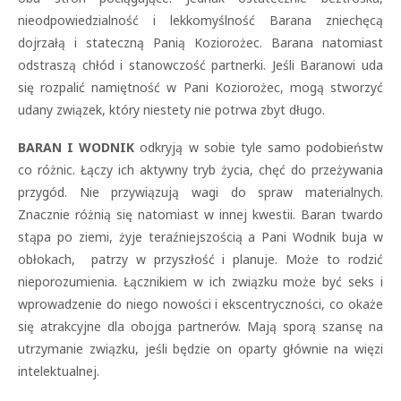
nieodpowiedzialność i lekkomyślność Barana zniechęcą
dojrzałą i stateczną Panią Koziorożec. Barana natomiast
odstraszą chłód i stanowczość partnerki. Jeśli Baranowi uda
się rozpalić namiętność w Pani Koziorożec, mogą stworzyć
udany związek, który niestety nie potrwa zbyt długo.
BARAN I WODNIK
odkryją w sobie tyle samo podobieństw
co różnic. Łączy ich aktywny tryb życia, chęć do przeżywania
przygód. Nie przywiązują wagi do spraw materialnych.
Znacznie różnią się natomiast w innej kwestii. Baran twardo
stąpa po ziemi, żyje teraźniejszością a Pani Wodnik buja w
obłokach, patrzy w przyszłość i planuje. Może to rodzić
nieporozumienia. Łącznikiem w ich związku może być seks i
wprowadzenie do niego nowości i ekscentryczności, co okaże
się atrakcyjne dla obojga partnerów. Mają sporą szansę na
utrzymanie związku, jeśli będzie on oparty głównie na więzi
intelektualnej.