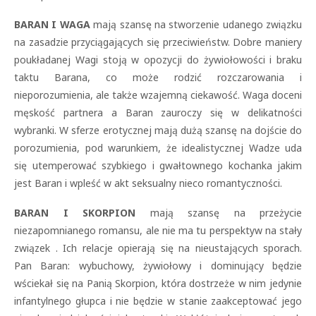
BARAN I WAGA
mają szansę na stworzenie udanego związku
na zasadzie przyciągających się przeciwieństw. Dobre maniery
poukładanej Wagi stoją w opozycji do żywiołowości i braku
taktu Barana, co może rodzić rozczarowania i
nieporozumienia, ale także wzajemną ciekawość. Waga doceni
męskość partnera a Baran zauroczy się w delikatności
wybranki. W sferze erotycznej mają dużą szansę na dojście do
porozumienia, pod warunkiem, że idealistycznej Wadze uda
się utemperować szybkiego i gwałtownego kochanka jakim
jest Baran i wpleść w akt seksualny nieco romantyczności.
BARAN I SKORPION
mają szansę na przeżycie
niezapomnianego romansu, ale nie ma tu perspektyw na stały
związek . Ich relacje opierają się na nieustających sporach.
Pan Baran: wybuchowy, żywiołowy i dominujący będzie
wściekał się na Panią Skorpion, która dostrzeże w nim jedynie
infantylnego głupca i nie będzie w stanie zaakceptować jego