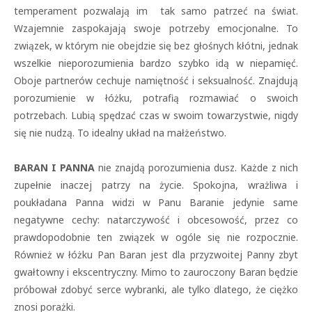
temperament pozwalają im tak samo patrzeć na świat.
Wzajemnie zaspokajają swoje potrzeby emocjonalne. To
związek, w którym nie obejdzie się bez głośnych kłótni, jednak
wszelkie nieporozumienia bardzo szybko idą w niepamięć.
Oboje partnerów cechuje namiętność i seksualność. Znajdują
porozumienie w łóżku, potrafią rozmawiać o swoich
potrzebach. Lubią spędzać czas w swoim towarzystwie, nigdy
się nie nudzą. To idealny układ na małżeństwo.
BARAN I PANNA
nie znajdą porozumienia dusz. Każde z nich
zupełnie inaczej patrzy na życie. Spokojna, wrażliwa i
poukładana Panna widzi w Panu Baranie jedynie same
negatywne cechy: natarczywość i obcesowość, przez co
prawdopodobnie ten związek w ogóle się nie rozpocznie.
Również w łóżku Pan Baran jest dla przyzwoitej Panny zbyt
gwałtowny i ekscentryczny. Mimo to zauroczony Baran będzie
próbował zdobyć serce wybranki, ale tylko dlatego, że ciężko
znosi porażki.