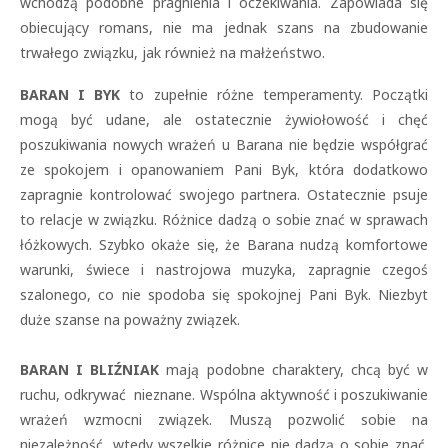
wchodzą podobne pragnienia i oczekiwania. Zapowiada się
obiecujący romans, nie ma jednak szans na zbudowanie
trwałego związku, jak również na małżeństwo.
BARAN I BYK
to zupełnie różne temperamenty. Początki
mogą być udane, ale ostatecznie żywiołowość i chęć
poszukiwania nowych wrażeń u Barana nie będzie współgrać
ze spokojem i opanowaniem Pani Byk, która dodatkowo
zapragnie kontrolować swojego partnera. Ostatecznie psuje
to relacje w związku. Różnice dadzą o sobie znać w sprawach
łóżkowych. Szybko okaże się, że Barana nudzą komfortowe
warunki, świece i nastrojowa muzyka, zapragnie czegoś
szalonego, co nie spodoba się spokojnej Pani Byk. Niezbyt
duże szanse na poważny związek.
BARAN I BLIŹNIAK
mają podobne charaktery, chcą być w
ruchu, odkrywać nieznane. Wspólna aktywność i poszukiwanie
wrażeń wzmocni związek. Muszą pozwolić sobie na
niezależność, wtedy wszelkie różnice nie dadzą o sobie znać.