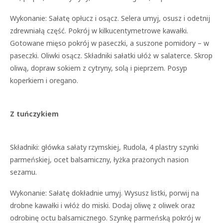
Wykonanie: Sałatę opłucz i osącz. Selera umyj, osusz i odetnij
zdrewniałą część. Pokrój w kilkucentymetrowe kawałki.
Gotowane mięso pokrój w paseczki, a suszone pomidory – w
paseczki. Oliwki osącz. Składniki sałatki ułóż w salaterce. Skrop
oliwą, dopraw sokiem z cytryny, solą i pieprzem. Posyp
koperkiem i oregano.
Z tuńczykiem
Składniki: główka sałaty rzymskiej, Rudola, 4 plastry szynki
parmeńskiej, ocet balsamiczny, łyżka prażonych nasion
sezamu.
Wykonanie: Sałatę dokładnie umyj. Wysusz listki, porwij na
drobne kawałki i włóż do miski. Dodaj oliwę z oliwek oraz
odrobinę octu balsamicznego. Szynkę parmeńską pokrój w