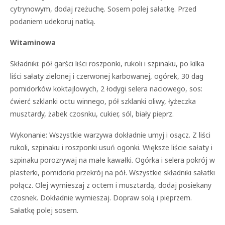
cytrynowym, dodaj rzeżuchę. Sosem polej sałatkę. Przed
podaniem udekoruj natką.
Witaminowa
Składniki: pół garści liści roszponki, rukoli i szpinaku, po kilka
liści sałaty zielonej i czerwonej karbowanej, ogórek, 30 dag
pomidorków koktajlowych, 2 łodygi selera naciowego, sos:
ćwierć szklanki octu winnego, pół szklanki oliwy, łyżeczka
musztardy, żabek czosnku, cukier, sól, biały pieprz.
Wykonanie: Wszystkie warzywa dokładnie umyj i osącz. Z liści
rukoli, szpinaku i roszponki usuń ogonki. Większe liście sałaty i
szpinaku porozrywaj na małe kawałki. Ogórka i selera pokrój w
plasterki, pomidorki przekrój na pół. Wszystkie składniki sałatki
połącz. Olej wymieszaj z octem i musztardą, dodaj posiekany
czosnek. Dokładnie wymieszaj. Dopraw solą i pieprzem.
Sałatkę polej sosem.