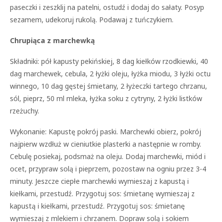
paseczki i zeszklij na patelni, ostudź i dodaj do sałaty. Posyp
sezamem, udekoruj rukolą. Podawaj z tuńczykiem.
Chrupiąca z marchewką
Składniki: pół kapusty pekińskiej, 8 dag kiełków rzodkiewki, 40
dag marchewek, cebula, 2 łyżki oleju, łyżka miodu, 3 łyżki octu
winnego, 10 dag gęstej śmietany, 2 łyżeczki tartego chrzanu,
sól, pieprz, 50 ml mleka, łyżka soku z cytryny, 2 łyżki listków
rzeżuchy.
Wykonanie: Kapustę pokrój paski. Marchewki obierz, pokrój
najpierw wzdłuż w cieniutkie plasterki a następnie w romby.
Cebulę posiekaj, podsmaż na oleju. Dodaj marchewki, miód i
ocet, przypraw solą i pieprzem, pozostaw na ogniu przez 3-4
minuty. Jeszcze ciepłe marchewki wymieszaj z kapustą i
kiełkami, przestudź. Przygotuj sos: śmietanę wymieszaj z
kapustą i kiełkami, przestudź. Przygotuj sos: śmietanę
wymieszaj z mlekiem i chrzanem. Dopraw solą i sokiem