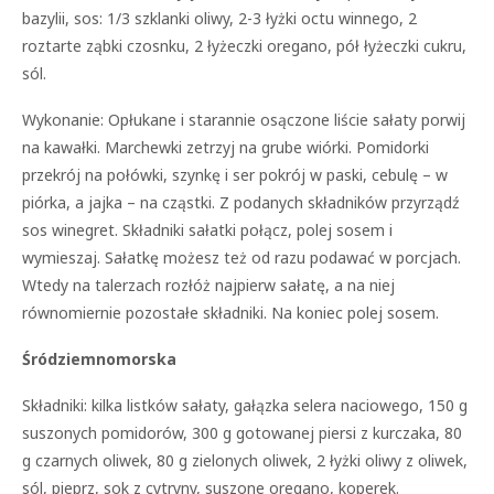
bazylii, sos: 1/3 szklanki oliwy, 2-3 łyżki octu winnego, 2
roztarte ząbki czosnku, 2 łyżeczki oregano, pół łyżeczki cukru,
sól.
Wykonanie: Opłukane i starannie osączone liście sałaty porwij
na kawałki. Marchewki zetrzyj na grube wiórki. Pomidorki
przekrój na połówki, szynkę i ser pokrój w paski, cebulę – w
piórka, a jajka – na cząstki. Z podanych składników przyrządź
sos winegret. Składniki sałatki połącz, polej sosem i
wymieszaj. Sałatkę możesz też od razu podawać w porcjach.
Wtedy na talerzach rozłóż najpierw sałatę, a na niej
równomiernie pozostałe składniki. Na koniec polej sosem.
Śródziemnomorska
Składniki: kilka listków sałaty, gałązka selera naciowego, 150 g
suszonych pomidorów, 300 g gotowanej piersi z kurczaka, 80
g czarnych oliwek, 80 g zielonych oliwek, 2 łyżki oliwy z oliwek,
sól, pieprz, sok z cytryny, suszone oregano, koperek.