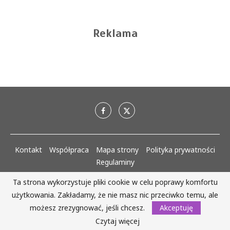
Reklama
Kontakt
Współpraca
Mapa strony
Polityka prywatności
Regulaminy
Ta strona wykorzystuje pliki cookie w celu poprawy komfortu
AlejaKobiet.pl @2020 - 2023 Wszystkie prawa zastrzeżone. | Realizacja:
użytkowania. Zakładamy, że nie masz nic przeciwko temu, ale
www.woh.group
możesz zrezygnować, jeśli chcesz.
Akceptuję
WRÓĆ DO GÓRY
Czytaj więcej