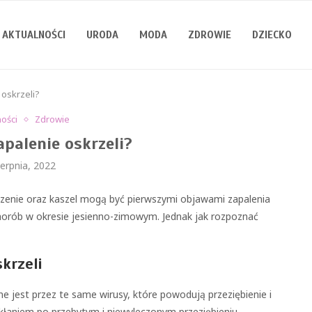
AKTUALNOŚCI
URODA
MODA
ZDROWIE
DZIECKO
 oskrzeli?
ności
Zdrowie
apalenie oskrzeli?
ierpnia, 2022
czenie oraz kaszel mogą być pierwszymi objawami zapalenia
ę chorób w okresie jesienno-zimowym. Jednak jak rozpoznać
krzeli
 jest przez te same wirusy, które powodują przeziębienie i
wikłaniem po przebytym i niewyleczonym przeziębieniu.