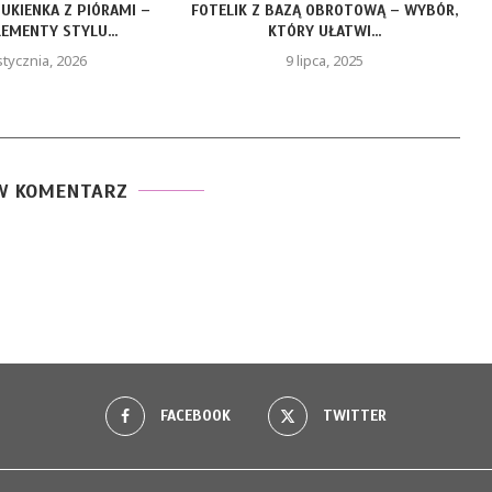
KA Z PIÓRAMI –
FOTELIK Z BAZĄ OBROTOWĄ – WYBÓR,
LE
TY STYLU...
KTÓRY UŁATWI...
a, 2026
9 lipca, 2025
W KOMENTARZ
FACEBOOK
TWITTER