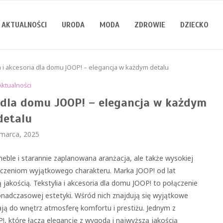
AKTUALNOŚCI
URODA
MODA
ZDROWIE
DZIECKO
 i akcesoria dla domu JOOP! – elegancja w każdym detalu
Aktualności
a dla domu JOOP! – elegancja w każdym
detalu
 marca, 2025
eble i starannie zaplanowana aranżacja, ale także wysokiej
eszczeniom wyjątkowego charakteru. Marka JOOP! od lat
jakością. Tekstylia i akcesoria dla domu JOOP! to połączenie
nadczasowej estetyki. Wśród nich znajdują się wyjątkowe
ają do wnętrz atmosferę komfortu i prestiżu. Jednym z
!, które łączą elegancję z wygodą i najwyższą jakością