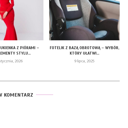
ZĄ OBROTOWĄ – WYBÓR,
LEAF LIFE GOLD – ZŁOTY OLEJEK CBD
RY UŁATWI...
DLA...
 lipca, 2025
19 maja, 2025
W KOMENTARZ