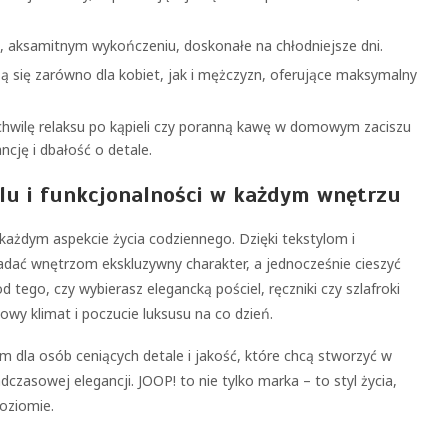
, aksamitnym wykończeniu, doskonałe na chłodniejsze dni.
zą się zarówno dla kobiet, jak i mężczyzn, oferujące maksymalny
 chwilę relaksu po kąpieli czy poranną kawę w domowym zaciszu
ncję i dbałość o detale.
ylu i funkcjonalności w każdym wnętrzu
 każdym aspekcie życia codziennego. Dzięki tekstylom i
ać wnętrzom ekskluzywny charakter, a jednocześnie cieszyć
ego, czy wybierasz elegancką pościel, ręczniki czy szlafroki
wy klimat i poczucie luksusu na co dzień.
 dla osób ceniących detale i jakość, które chcą stworzyć w
zasowej elegancji. JOOP! to nie tylko marka – to styl życia,
oziomie.