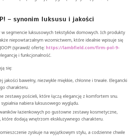
P! – synonim luksusu i jakości
ów w segmencie luksusowych tekstyliów domowych. Ich produkty
także niepowtarzalnym wzornictwem, które idealnie wpisuje się
 JOOP! (sprawdź ofertę:
https://lambfield.com/firm-pol-9-
elegancję i funkcjonalność.
ą się:
 jakości bawełny, niezwykle miękkie, chłonne i trwałe. Elegancki
go charakteru.
e zestawy pościeli, które łączą elegancję z komfortem snu.
e sypialnia nabiera luksusowego wyglądu.
 dywaników łazienkowych po gustowne zestawy kosmetyczne,
y, które dodają wnętrzom ekskluzywnego charakteru.
pomieszczenie zyskuje na wyjątkowym stylu, a codzienne chwile