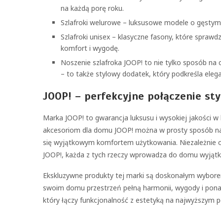
na każdą porę roku.
Szlafroki welurowe – luksusowe modele o gęstym
Szlafroki unisex – klasyczne fasony, które sprawd
komfort i wygodę.
Noszenie szlafroka JOOP! to nie tylko sposób na
– to także stylowy dodatek, który podkreśla elega
JOOP! – perfekcyjne połączenie st
Marka JOOP! to gwarancja luksusu i wysokiej jakości w
akcesoriom dla domu JOOP! można w prosty sposób nad
się wyjątkowym komfortem użytkowania. Niezależnie od t
JOOP!, każda z tych rzeczy wprowadza do domu wyjątko
Ekskluzywne produkty tej marki są doskonałym wyborem
swoim domu przestrzeń pełną harmonii, wygody i ponadc
który łączy funkcjonalność z estetyką na najwyższym p