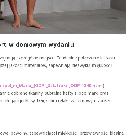
mfort w domowym wydaniu
zajmują szczególne miejsce. To idealne połączenie luksusu,
ej jakości materiałów, zapewniają niezwykłą miękkość i
om/pol_m_Marki_JOOP-_Szlafroki-JOOP-1340.html
)
annie dobrane tkaniny, subtelne hafty z logo marki oraz
 elegancji i klasy. Dzięki nim relaks w domowym zaciszu
owej bawełny, zapewniającej miękkość i przewiewność, idealne