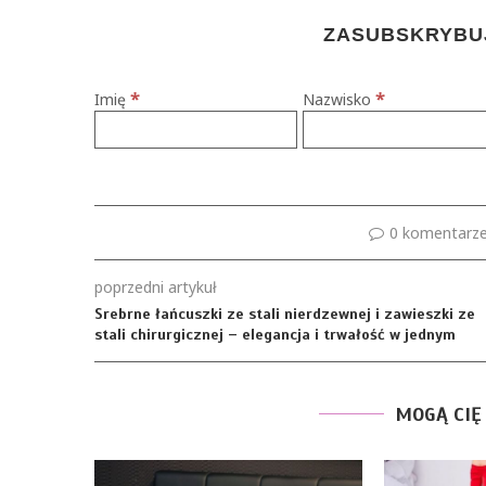
ZASUBSKRYBUJ
*
*
Imię
Nazwisko
0 komentarz
poprzedni artykuł
Srebrne łańcuszki ze stali nierdzewnej i zawieszki ze
stali chirurgicznej – elegancja i trwałość w jednym
MOGĄ CIĘ