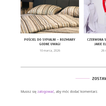
ROZMIARY
CZERWONA SUKIENKA Z PIÓRAMI –
FOTELIK Z BA
JAKIE ELEMENTY STYLU...
KTÓ
26 stycznia, 2026
9
ZOSTA
Musisz się
zalogować
, aby móc dodać komentarz.