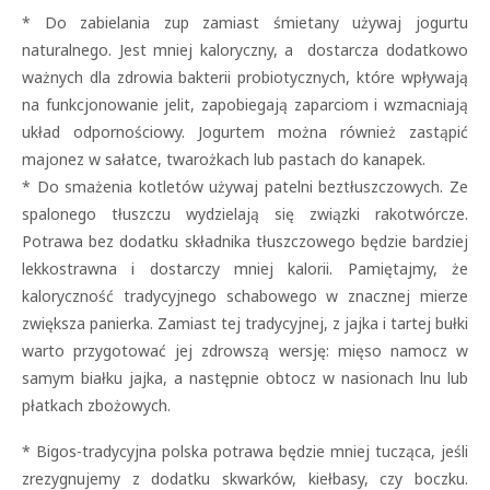
* Do zabielania zup zamiast śmietany używaj jogurtu
naturalnego. Jest mniej kaloryczny, a dostarcza dodatkowo
ważnych dla zdrowia bakterii probiotycznych, które wpływają
na funkcjonowanie jelit, zapobiegają zaparciom i wzmacniają
układ odpornościowy. Jogurtem można również zastąpić
majonez w sałatce, twarożkach lub pastach do kanapek.
* Do smażenia kotletów używaj patelni beztłuszczowych. Ze
spalonego tłuszczu wydzielają się związki rakotwórcze.
Potrawa bez dodatku składnika tłuszczowego będzie bardziej
lekkostrawna i dostarczy mniej kalorii. Pamiętajmy, że
kaloryczność tradycyjnego schabowego w znacznej mierze
zwiększa panierka. Zamiast tej tradycyjnej, z jajka i tartej bułki
warto przygotować jej zdrowszą wersję: mięso namocz w
samym białku jajka, a następnie obtocz w nasionach lnu lub
płatkach zbożowych.
* Bigos-tradycyjna polska potrawa będzie mniej tucząca, jeśli
zrezygnujemy z dodatku skwarków, kiełbasy, czy boczku.