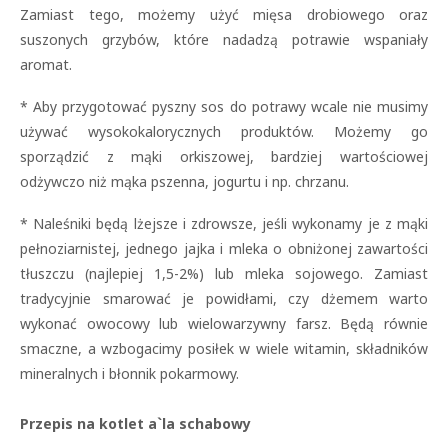
Zamiast tego, możemy użyć mięsa drobiowego oraz
suszonych grzybów, które nadadzą potrawie wspaniały
aromat.
* Aby przygotować pyszny sos do potrawy wcale nie musimy
używać wysokokalorycznych produktów. Możemy go
sporządzić z mąki orkiszowej, bardziej wartościowej
odżywczo niż mąka pszenna, jogurtu i np. chrzanu.
* Naleśniki będą lżejsze i zdrowsze, jeśli wykonamy je z mąki
pełnoziarnistej, jednego jajka i mleka o obniżonej zawartości
tłuszczu (najlepiej 1,5-2%) lub mleka sojowego. Zamiast
tradycyjnie smarować je powidłami, czy dżemem warto
wykonać owocowy lub wielowarzywny farsz. Będą równie
smaczne, a wzbogacimy posiłek w wiele witamin, składników
mineralnych i błonnik pokarmowy.
Przepis na kotlet a`la schabowy