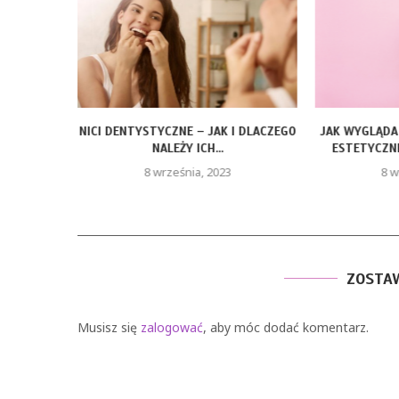
ONCJA I
NICI DENTYSTYCZNE – JAK I DLACZEGO
JAK WYGLĄDA
O
NALEŻY ICH...
ESTETYCZN
8 września, 2023
8 w
ZOSTA
Musisz się
zalogować
, aby móc dodać komentarz.