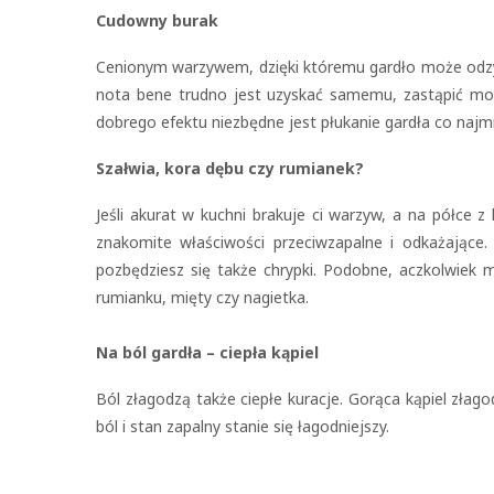
Cudowny burak
Cenionym warzywem, dzięki któremu gardło może odzys
nota bene trudno jest uzyskać samemu, zastąpić mo
dobrego efektu niezbędne jest płukanie gardła co najmn
Szałwia, kora dębu czy rumianek?
Jeśli akurat w kuchni brakuje ci warzyw, a na półce z 
znakomite właściwości przeciwzapalne i odkażające. 
pozbędziesz się także chrypki. Podobne, aczkolwiek m
rumianku, mięty czy nagietka.
Na ból gardła – ciepła kąpiel
Ból złagodzą także ciepłe kuracje. Gorąca kąpiel złagod
ból i stan zapalny stanie się łagodniejszy.