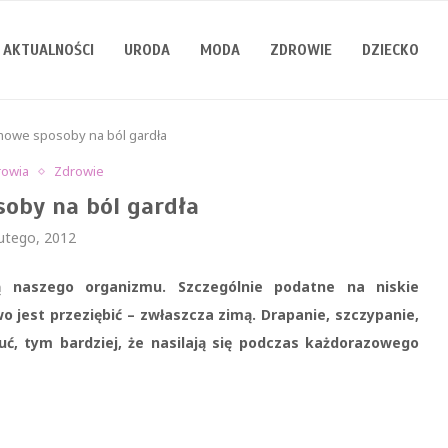
AKTUALNOŚCI
URODA
MODA
ZDROWIE
DZIECKO
owe sposoby na ból gardła
rowia
Zdrowie
oby na ból gardła
lutego, 2012
ą naszego organizmu. Szczegól
nie podatne na niskie
o jest przeziębić – zwłaszcza zimą. Drapanie, szczypanie,
uć, tym bardziej, że nasilają się podczas każdorazowego