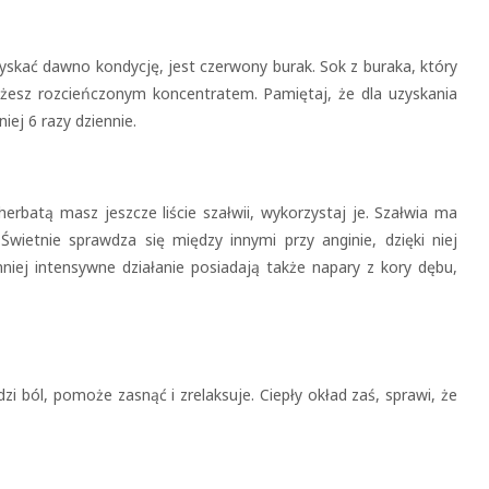
kać dawno kondycję, jest czerwony burak. Sok z buraka, który
żesz rozcieńczonym koncentratem. Pamiętaj, że dla uzyskania
iej 6 razy dziennie.
herbatą masz jeszcze liście szałwii, wykorzystaj je. Szałwia ma
Świetnie sprawdza się między innymi przy anginie, dzięki niej
niej intensywne działanie posiadają ta
kże napary z kory dębu,
zi ból, pomoże zasnąć i zrelaksuje. Ciepły okład zaś, sprawi, że