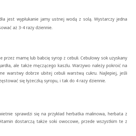
ła jest wypłukanie jamy ustnej wodą z solą. Wystarczy jedna
sować aż 3-4 razy dziennie.
ie przez mamę lub babcię syrop z cebuli. Cebulowy sok uzyskany
gardła, ale także męczącego kaszlu. Warzywo należy pokroić na
ne warstwy dobrze ubitej cebuli warstwą cukru. Najlepiej, jeśli
ęstować się łyżeczką syropu, i tak do 4 razy dziennie.
ietnie sprawdzi się na przykład herbatka malinowa, herbata z
 witamin dostarczą także soki owocowe, przede wszystkim te z