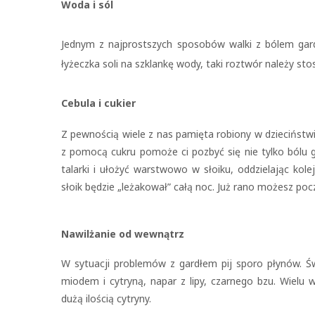
Woda i sól
Jednym z najprostszych sposobów walki z bólem gard
łyżeczka soli na szklankę wody, taki roztwór należy sto
Cebula i cukier
Z pewnością wiele z nas pamięta robiony w dzieciństw
z pomocą cukru pomoże ci pozbyć się nie tylko bólu 
talarki i ułożyć warstwowo w słoiku, oddzielając kolej
słoik będzie „leżakował” całą noc. Już rano możesz pocz
Nawilżanie od wewnątrz
W sytuacji problemów z gardłem pij sporo płynów. Św
miodem i cytryną, napar z lipy, czarnego bzu. Wielu
dużą ilością cytryny.