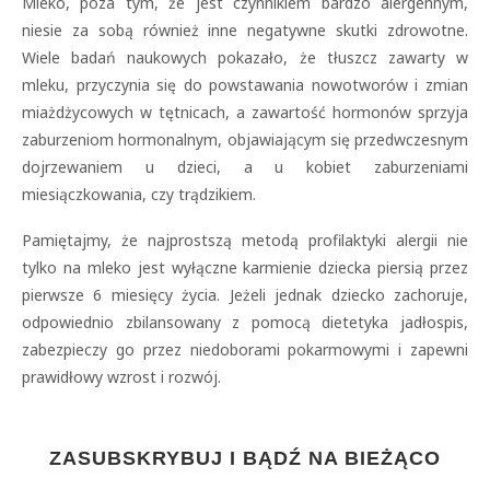
Mleko, poza tym, że jest czynnikiem bardzo alergennym,
niesie za sobą również inne negatywne skutki zdrowotne.
Wiele badań naukowych pokazało, że tłuszcz zawarty w
mleku, przyczynia się do powstawania nowotworów i zmian
miażdżycowych w tętnicach, a zawartość hormonów sprzyja
zaburzeniom hormonalnym, objawiającym się przedwczesnym
dojrzewaniem u dzieci, a u kobiet zaburzeniami
miesiączkowania, czy trądzikiem.
Pamiętajmy, że najprostszą metodą profilaktyki alergii nie
tylko na mleko jest wyłączne karmienie dziecka piersią przez
pierwsze 6 miesięcy życia. Jeżeli jednak dziecko zachoruje,
odpowiednio zbilansowany z pomocą dietetyka jadłospis,
zabezpieczy go przez niedoborami pokarmowymi i zapewni
prawidłowy wzrost i rozwój.
ZASUBSKRYBUJ I BĄDŹ NA BIEŻĄCO