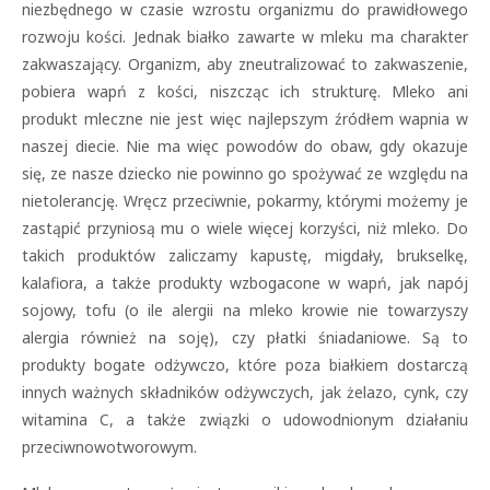
niezbędnego w czasie wzrostu organizmu do prawidłowego
rozwoju kości. Jednak białko zawarte w mleku ma charakter
zakwaszający. Organizm, aby zneutralizować to zakwaszenie,
pobiera wapń z kości, niszcząc ich strukturę. Mleko ani
produkt mleczne nie jest więc najlepszym źródłem wapnia w
naszej diecie. Nie ma więc powodów do obaw, gdy okazuje
się, ze nasze dziecko nie powinno go spożywać ze względu na
nietolerancję. Wręcz przeciwnie, pokarmy, którymi możemy je
zastąpić przyniosą mu o wiele więcej korzyści, niż mleko. Do
takich produktów zaliczamy kapustę, migdały, brukselkę,
kalafiora, a także produkty wzbogacone w wapń, jak napój
sojowy, tofu (o ile alergii na mleko krowie nie towarzyszy
alergia również na soję), czy płatki śniadaniowe. Są to
produkty bogate odżywczo, które poza białkiem dostarczą
innych ważnych składników odżywczych, jak żelazo, cynk, czy
witamina C, a także związki o udowodnionym działaniu
przeciwnowotworowym.