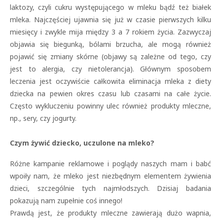
laktozy, czyli cukru występującego w mleku bądź też białek
mleka. Najczęściej ujawnia się już w czasie pierwszych kilku
miesięcy i zwykle mija między 3 a 7 rokiem życia. Zazwyczaj
objawia się biegunką, bólami brzucha, ale mogą również
pojawić się zmiany skórne (objawy są zależne od tego, czy
jest to alergia, czy nietolerancja). Głównym sposobem
leczenia jest oczywiście całkowita eliminacja mleka z diety
dziecka na pewien okres czasu lub czasami na całe życie.
Często wykluczeniu powinny ulec również produkty mleczne,
np., sery, czy jogurty.
Czym żywić dziecko, uczulone na mleko?
Różne kampanie reklamowe i poglądy naszych mam i babć
wpoiły nam, że mleko jest niezbędnym elementem żywienia
dzieci, szczególnie tych najmłodszych. Dzisiaj badania
pokazują nam zupełnie coś innego!
Prawdą jest, że produkty mleczne zawierają dużo wapnia,