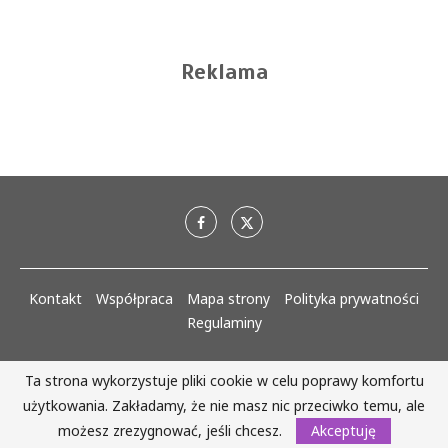
Reklama
Kontakt
Współpraca
Mapa strony
Polityka prywatności
Regulaminy
AlejaKobiet.pl @2020 - 2023 Wszystkie prawa zastrzeżone. | Realizacja:
Ta strona wykorzystuje pliki cookie w celu poprawy komfortu
www.woh.group
użytkowania. Zakładamy, że nie masz nic przeciwko temu, ale
możesz zrezygnować, jeśli chcesz.
Akceptuję
WRÓĆ DO GÓRY