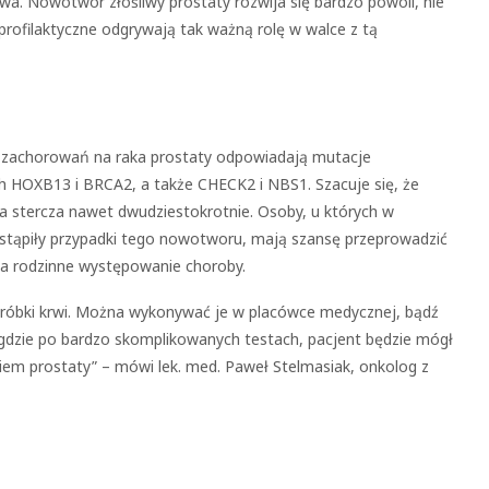
wa. Nowotwór złośliwy prostaty rozwija się bardzo powoli, nie
ofilaktyczne odgrywają tak ważną rolę w walce z tą
 zachorowań na raka prostaty odpowiadają mutacje
h HOXB13 i BRCA2, a także CHECK2 i NBS1. Szacuje się, że
 stercza nawet dwudziestokrotnie. Osoby, u których w
 wystąpiły przypadki tego nowotworu, mają szansę przeprowadzić
 na rodzinne występowanie choroby.
 próbki krwi. Można wykonywać je w placówce medycznej, bądź
 gdzie po bardzo skomplikowanych testach, pacjent będzie mógł
akiem prostaty” – mówi lek. med. Paweł Stelmasiak, onkolog z