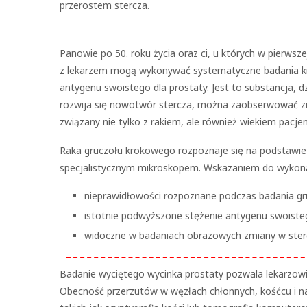
przerostem stercza.
Panowie po 50. roku życia oraz ci, u których w pierwsze
z lekarzem mogą wykonywać systematyczne badania krwi
antygenu swoistego dla prostaty. Jest to substancja, d
rozwija się nowotwór stercza, można zaobserwować zn
związany nie tylko z rakiem, ale również wiekiem pacj
Raka gruczołu krokowego rozpoznaje się na podstawie
specjalistycznym mikroskopem. Wskazaniem do wykonani
nieprawidłowości rozpoznane podczas badania gr
istotnie podwyższone stężenie antygenu swoisteg
widoczne w badaniach obrazowych zmiany w ster
Badanie wyciętego wycinka prostaty pozwala lekarzowi 
Obecność przerzutów w węzłach chłonnych, kośćcu i 