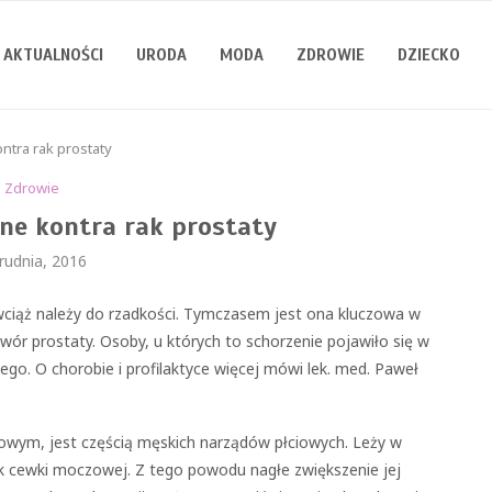
AKTUALNOŚCI
URODA
MODA
ZDROWIE
DZIECKO
ntra rak prostaty
Zdrowie
ne kontra rak prostaty
rudnia, 2016
 wciąż należy do rzadkości. Tymczasem jest ona kluczowa w
ór prostaty. Osoby, u których to schorzenie pojawiło się w
o. O chorobie i profilaktyce więcej mówi lek. med. Paweł
owym, jest częścią męskich narządów płciowych. Leży w
k cewki moczowej. Z tego powodu nagłe zwiększenie jej