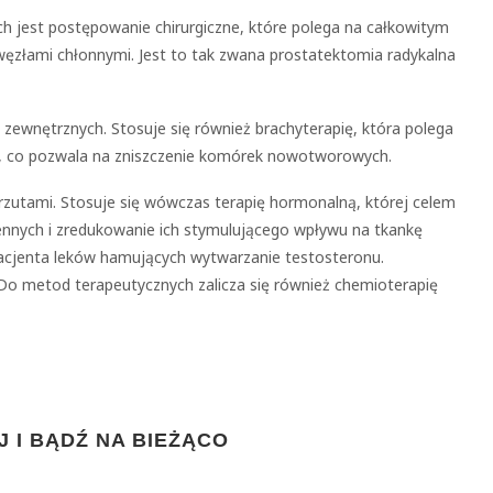
ich jest postępowanie chirurgiczne, które polega na całkowitym
 węzłami chłonnymi. Jest to tak zwana prostatektomia radykalna
 zewnętrznych. Stosuje się również brachyterapię, która polega
, co pozwala na zniszczenie komórek nowotworowych.
rzutami. Stosuje się wówczas terapię hormonalną, której celem
nnych i zredukowanie ich stymulującego wpływu na tkankę
acjenta leków hamujących wytwarzanie testosteronu.
 Do metod terapeutycznych zalicza się również chemioterapię
 I BĄDŹ NA BIEŻĄCO