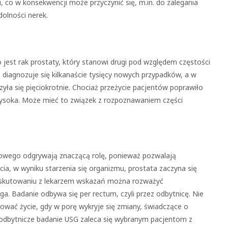
co w konsekwencji może przyczynić się, m.in. do zalegania
olności nerek.
jest rak prostaty, który stanowi drugi pod względem częstości
diagnozuje się kilkanaście tysięcy nowych przypadków, a w
yła się pięciokrotnie. Chociaż przeżycie pacjentów poprawiło
 wysoka. Może mieć to związek z rozpoznawaniem części
kowego odgrywają znaczącą rolę, ponieważ pozwalają
cia, w wyniku starzenia się organizmu, prostata zaczyna się
dyskutowaniu z lekarzem wskazań można rozważyć
ga. Badanie odbywa się per rectum, czyli przez odbytnicę. Nie
ować życie, gdy w porę wykryje się zmiany, świadczące o
zodbytnicze badanie USG zaleca się wybranym pacjentom z