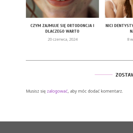
ÓP – CZY
CZYM ZAJMUJE SIĘ ORTODONCJA I
NICI DENTYST
PĘ...
DLACZEGO WARTO
N
20 czerwca, 2024
8 w
ZOSTA
Musisz się
zalogować
, aby móc dodać komentarz.