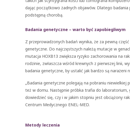
takich jak scyntygrafia kości lub tomografia komputero
dając początkowo żadnych objawów. Dlatego badania pr
podstępną chorobą.
Badania genetyczne – warto być zapobiegliwym
Z przeprowadzonych badań wynika, że za pewną część
genetyczne. Do najczęstszych należą mutacje w genac
mutacja HOXB13 zwiększa ryzyko zachorowania na raka
rodzinie, zwłaszcza wśród krewnych z pierwszej linii,
badania genetyczne, by ustalić jak bardzo są narażeni
„Badania genetyczne polegają na pobraniu niewielkiej
też w domu. Następnie próbka trafia do laboratorium,
dowiedzieć się, czy i w jakim stopniu jest obciążony r
Centrum Medycznego ENEL-MED.
Metody leczenia