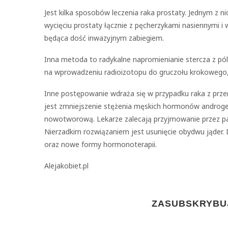
Jest kilka sposobów leczenia raka prostaty. Jednym z n
wycięciu prostaty łącznie z pęcherzykami nasiennymi i
będąca dość inwazyjnym zabiegiem.
Inna metoda to radykalne napromienianie stercza z pól
na wprowadzeniu radioizotopu do gruczołu krokowego
Inne postępowanie wdraża się w przypadku raka z prze
jest zmniejszenie stężenia męskich hormonów androge
nowotworową. Lekarze zalecają przyjmowanie przez p
Nierzadkim rozwiązaniem jest usunięcie obydwu jąder.
oraz nowe formy hormonoterapii.
Alejakobiet.pl
ZASUBSKRYBUJ