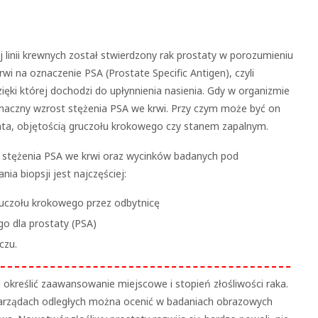
j linii krewnych został stwierdzony rak prostaty w porozumieniu
 na oznaczenie PSA (Prostate Specific Antigen), czyli
zięki której dochodzi do upłynnienia nasienia. Gdy w organizmie
aczny wzrost stężenia PSA we krwi. Przy czym może być on
enta, objętością gruczołu krokowego czy stanem zapalnym.
 stężenia PSA we krwi oraz wycinków badanych pod
a biopsji jest najczęściej:
uczołu krokowego przez odbytnicę
o dla prostaty (PSA)
czu.
określić zaawansowanie miejscowe i stopień złośliwości raka.
narządach odległych można ocenić w badaniach obrazowych