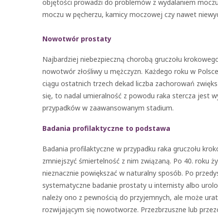
objętości prowadzi do problemów z wydalaniem moczu, 
moczu w pęcherzu, kamicy moczowej czy nawet niewyd
Nowotwór prostaty
Najbardziej niebezpieczną chorobą gruczołu krokowego 
nowotwór złośliwy u mężczyzn. Każdego roku w Polsce 
ciągu ostatnich trzech dekad liczba zachorowań zwiększ
się, to nadal umieralność z powodu raka stercza jest
przypadków w zaawansowanym stadium.
Badania profilaktyczne to podstawa
Badania profilaktyczne w przypadku raka gruczołu kro
zmniejszyć śmiertelność z nim związaną. Po 40. roku ży
nieznacznie powiększać w naturalny sposób. Po prze
systematyczne badanie prostaty u internisty albo urolo
należy ono z pewnością do przyjemnych, ale może urat
rozwijającym się nowotworze. Przezbrzuszne lub prze