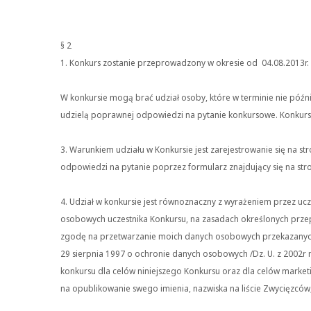
§ 2
1. Konkurs zostanie przeprowadzony w okresie od 04.08.2013r. 
W konkursie mogą brać udział osoby, które w terminie nie później
udzielą poprawnej odpowiedzi na pytanie konkursowe. Konkurs 
3. Warunkiem udziału w Konkursie jest zarejestrowanie się na st
odpowiedzi na pytanie poprzez formularz znajdujący się na str
4. Udział w konkursie jest równoznaczny z wyrażeniem przez u
osobowych uczestnika Konkursu, na zasadach określonych prze
zgodę na przetwarzanie moich danych osobowych przekazanych 
29 sierpnia 1997 o ochronie danych osobowych /Dz. U. z 2002r
konkursu dla celów niniejszego Konkursu oraz dla celów marke
na opublikowanie swego imienia, nazwiska na liście Zwycięzców