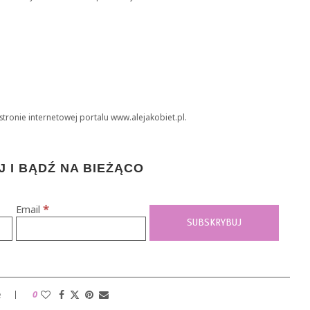
stronie internetowej portalu www.alejakobiet.pl.
 I BĄDŹ NA BIEŻĄCO
*
Email
e
0