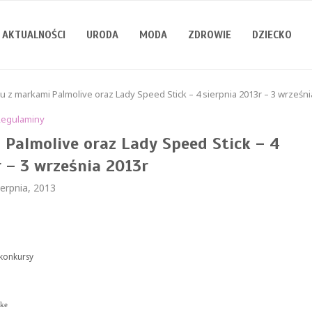
AKTUALNOŚCI
URODA
MODA
ZDROWIE
DZIECKO
 z markami Palmolive oraz Lady Speed Stick – 4 sierpnia 2013r – 3 wrześni
Regulaminy
Palmolive oraz Lady Speed Stick – 4
r – 3 września 2013r
ierpnia, 2013
/konkursy
zke