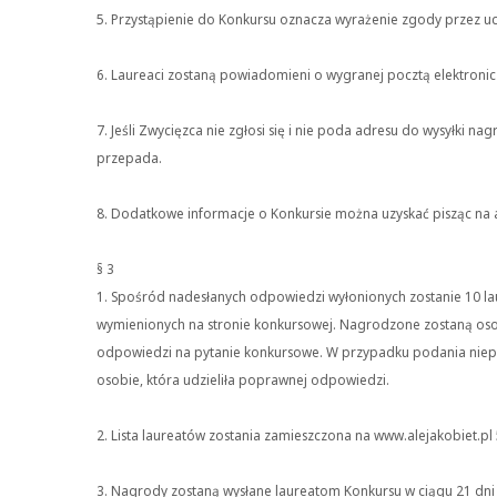
5. Przystąpienie do Konkursu oznacza wyrażenie zgody przez uc
6. Laureaci zostaną powiadomieni o wygranej pocztą elektroni
7. Jeśli Zwycięzca nie zgłosi się i nie poda adresu do wysyłki 
przepada.
8. Dodatkowe informacje o Konkursie można uzyskać pisząc na ad
§ 3
1. Spośród nadesłanych odpowiedzi wyłonionych zostanie 10 l
wymienionych na stronie konkursowej. Nagrodzone zostaną oso
odpowiedzi na pytanie konkursowe. W przypadku podania niep
osobie, która udzieliła poprawnej odpowiedzi.
2. Lista laureatów zostania zamieszczona na www.alejakobiet.pl 
3. Nagrody zostaną wysłane laureatom Konkursu w ciągu 21 dn