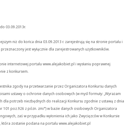
do 03.09.2013r.
szym niż do końca dnia 03.09.2013 r. zarejestrują się na stronie portalu i
przeznaczony jest wyłącznie dla zarejestrowanych użytkowników.
ronie internetowej portalu www.alejakobiet.pl i wysłaniu poprawnej
onie z konkursem.
czestnika zgody na przetwarzanie przez Organizatora Konkursu danych
pisami ustawy o ochronie danych osobowych (w myśl formuły: „Wyrażam
dla potrzeb niezbędnych do realizacji Konkursu zgodnie z ustawą z dnia
 nr 101 poz.926 z pózn. zm/”) w bazie danych osobowych Organizatora
tingowych, zaś w przypadku wyłonienia ich jako Zwycięzców w Konkursie
, która zostanie podana na portalu www.alejakobiet.pl