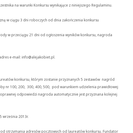
zestnika na warunki Konkursu wynikające z niniejszego Regulaminu.
czną w ciągu 3 dni roboczych od dnia zakończenia konkursu
nagrody w przeciągu 21 dni od ogłoszenia wyników konkursu, nagroda
res e-mail: info@alejakobiet.pl.
aureatów konkursu, którym zostanie przyznanych 5 zestawów nagród
by nr 100, 200, 300, 400, 500, pod warunkiem udzielenia prawidłowej
oprawnej odpowiedzi nagroda automatycznie jest przyznana kolejnej
5 września 2013r.
i od otrzymania adresów pocztowych od laureatów konkursu. Fundator