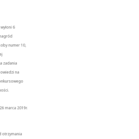
wyłoni 6
 nagród
soby numer 10,
ej
a zadania
owiedzi na
 konkursowego
ności.
 26 marca 2019r.
d otrzymania