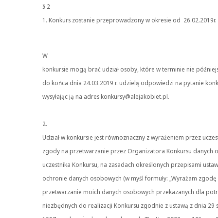
§ 2
1. Konkurs zostanie przeprowadzony w okresie od 26.02.2019r. 
W
konkursie mogą brać udział osoby, które w terminie nie później
do końca dnia 24.03.2019 r. udzielą odpowiedzi na pytanie ko
wysyłając ją na adres konkursy@alejakobiet.pl.
2.
Udział w konkursie jest równoznaczny z wyrażeniem przez uczes
zgody na przetwarzanie przez Organizatora Konkursu danych
uczestnika Konkursu, na zasadach określonych przepisami usta
ochronie danych osobowych (w myśl formuły: „Wyrażam zgodę
przetwarzanie moich danych osobowych przekazanych dla pot
niezbędnych do realizacji Konkursu zgodnie z ustawą z dnia 29 