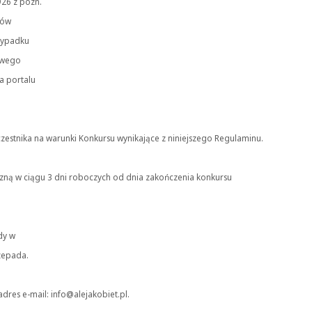
926 z pózn.
lów
zypadku
swego
a portalu
zestnika na warunki Konkursu wynikające z niniejszego Regulaminu.
czną w ciągu 3 dni roboczych od dnia zakończenia konkursu
dy w
zepada.
res e-mail: info@alejakobiet.pl.