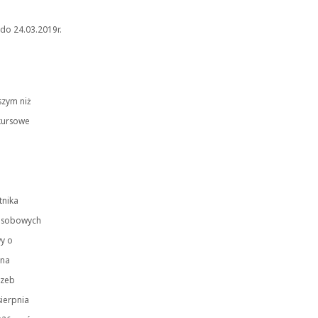
do 24.03.2019r.
szym niż
nkursowe
tnika
 osobowych
wy o
 na
rzeb
sierpnia