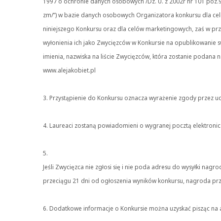
1997 o ochronie danych osobowych /Dz. U. z 2002r nr 101 poz.
zm/”) w bazie danych osobowych Organizatora konkursu dla ce
niniejszego Konkursu oraz dla celów marketingowych, zaś w pr
wyłonienia ich jako Zwycięzców w Konkursie na opublikowanie 
imienia, nazwiska na liście Zwycięzców, która zostanie podana n
www.alejakobiet.pl
3. Przystąpienie do Konkursu oznacza wyrażenie zgody przez uc
4. Laureaci zostaną powiadomieni o wygranej pocztą elektroni
5.
Jeśli Zwycięzca nie zgłosi się i nie poda adresu do wysyłki nagro
przeciągu 21 dni od ogłoszenia wyników konkursu, nagroda pr
6. Dodatkowe informacje o Konkursie można uzyskać pisząc na ad