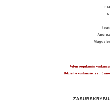
Patr
N
Beat
Andrea
Magdalen
Pełen regulamin konkursu 
Udział w konkursie jest równ
ZASUBSKRYBUJ