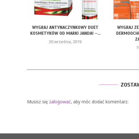
. WYGRAJ
WYGRAJ ANTYNACZYNKOWY DUET
WYGRAJ Z
Ę DO...
KOSMETYKÓW OD MARKI JANDA! –...
DERMOOCHR
Z
30 września, 2019
1
ZOSTA
Musisz się
zalogować
, aby móc dodać komentarz.