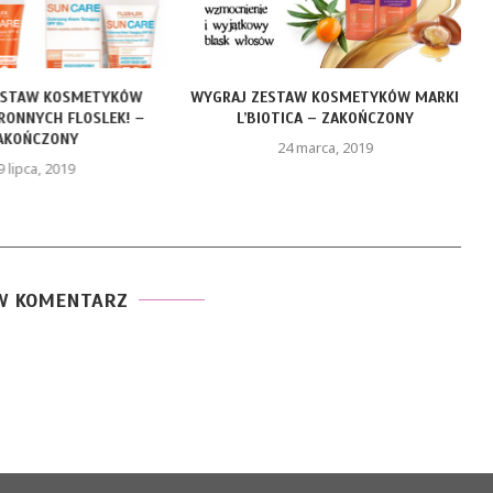
ESTAW KOSMETYKÓW
WYGRAJ ZESTAW KOSMETYKÓW MARKI
ONNYCH FLOSLEK! –
L’BIOTICA – ZAKOŃCZONY
AKOŃCZONY
24 marca, 2019
9 lipca, 2019
W KOMENTARZ