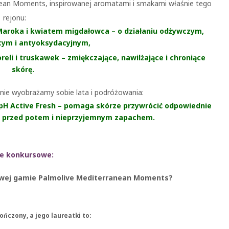
ranean Moments, inspirowanej aromatami i smakami właśnie tego
rejonu:
 Maroka i kwiatem migdałowca – o działaniu odżywczym,
cym i antyoksydacyjnym,
eli i truskawek – zmiękczające, nawilżające i chroniące
skórę.
nie wyobrażamy sobie lata i podróżowania:
 pH Active Fresh – pomaga skórze przywrócić odpowiednie
ją przed potem i nieprzyjemnym zapachem.
ie konkursowe:
 nowej gamie Palmolive Mediterranean Moments?
ończony, a jego laureatki to: