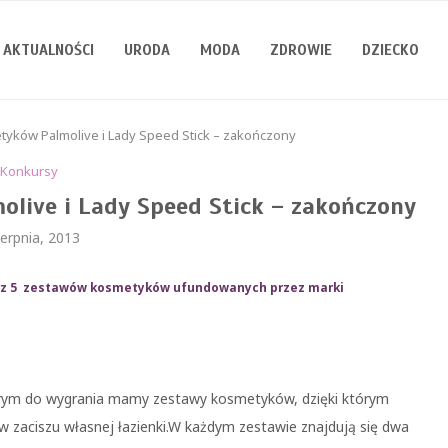
AKTUALNOŚCI
URODA
MODA
ZDROWIE
DZIECKO
yków Palmolive i Lady Speed Stick – zakończony
Konkursy
live i Lady Speed Stick – zakończony
ierpnia, 2013
1 z 5 zestawów kosmetyków ufundowanych przez marki
tórym do wygrania mamy zestawy kosmetyków, dzięki którym
 zaciszu własnej łazienki.W każdym zestawie znajdują się dwa