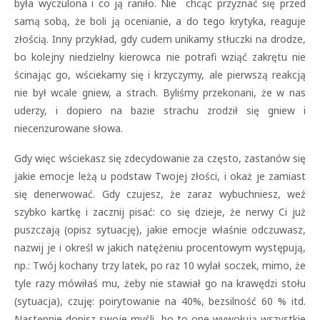
była wyczulona i co ją raniło. Nie chcąc przyznać się przed
samą sobą, że boli ją ocenianie, a do tego krytyka, reaguje
złością. Inny przykład, gdy cudem unikamy stłuczki na drodze,
bo kolejny niedzielny kierowca nie potrafi wziąć zakrętu nie
ścinając go, wściekamy się i krzyczymy, ale pierwszą reakcją
nie był wcale gniew, a strach. Byliśmy przekonani, że w nas
uderzy, i dopiero na bazie strachu zrodził się gniew i
niecenzurowane słowa.
Gdy więc wściekasz się zdecydowanie za często, zastanów się
jakie emocje leżą u podstaw Twojej złości, i okaż je zamiast
się denerwować. Gdy czujesz, że zaraz wybuchniesz, weź
szybko kartkę i zacznij pisać: co się dzieje, że nerwy Ci już
puszczają (opisz sytuację), jakie emocje właśnie odczuwasz,
nazwij je i określ w jakich natężeniu procentowym występują,
np.: Twój kochany trzy latek, po raz 10 wylał soczek, mimo, że
tyle razy mówiłaś mu, żeby nie stawiał go na krawędzi stołu
(sytuacja), czuję: poirytowanie na 40%, bezsilność 60 % itd.
Następnie dopisz swoje myśli, bo to one wywołują wszystkie