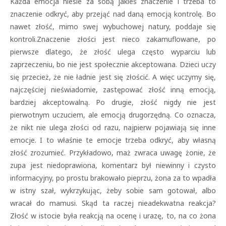
Każda emocja niesie za sobą jakieś znaczenie i trzeba to
znaczenie odkryć, aby przejąć nad daną emocją kontrolę. Bo
nawet złość, mimo swej wybuchowej natury, poddaje się
kontroli.Znaczenie złości jest nieco zakamuflowane, po
pierwsze dlatego, że złość ulega często wyparciu lub
zaprzeczeniu, bo nie jest społecznie akceptowana. Dzieci uczy
się przecież, że nie ładnie jest się złościć. A więc uczymy się,
najczęściej nieświadomie, zastępować złość inną emocją,
bardziej akceptowalną. Po drugie, złość nigdy nie jest
pierwotnym uczuciem, ale emocją drugorzędną. Co oznacza,
że nikt nie ulega złości od razu, najpierw pojawiają się inne
emocje. I to właśnie te emocje trzeba odkryć, aby własną
złość zrozumieć. Przykładowo, maż zwraca uwagę żonie, że
zupa jest niedoprawiona, komentarz był niewinny i czysto
informacyjny, po prostu brakowało pieprzu, żona za to wpadła
w istny szał, wykrzykując, żeby sobie sam gotował, albo
wracał do mamusi. Skąd ta raczej nieadekwatna reakcja?
Złość w istocie była reakcją na ocenę i urazę, to, na co żona