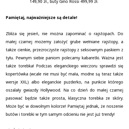
149,90 zł., buty Gino Rossi 499,99 zł.
Pamiętaj, najważniejsze są detale!
Zbliża się jesień, nie można zapominać o rajstopach. Do
małej czarnej możemy założyć grube wełniane rajstopy, a
także cienkie, przezroczyste rajstopy z seksownym paskiem z
tyłu. Pewnym siebie paniom polecamy kabaretki. Ważna jest
także torebka! Podczas eleganckiego wieczoru sprawdzi się
kopertówka (wcale nie musi być mała, modne są teraz także
wersje XXL) albo eleganckie puzderko, na punkcie którego
oszalały gwiazdy Hollywood. Na co dzień do małej czarnej
pasować będzie także prosta, klasyczna torebka ze skóry.
Może być w dowolnym kolorze! Pamiętaj jednak, że noszenie
butów i torebki w tym samym odcieniu nie jest już trendy!