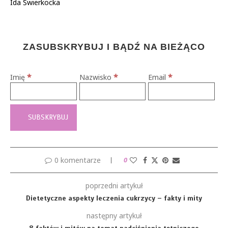
Ida Świerkocka
ZASUBSKRYBUJ I BĄDŹ NA BIEŻĄCO
*
*
*
Imię
Nazwisko
Email
0 komentarze
0
poprzedni artykuł
Dietetyczne aspekty leczenia cukrzycy – fakty i mity
następny artykuł