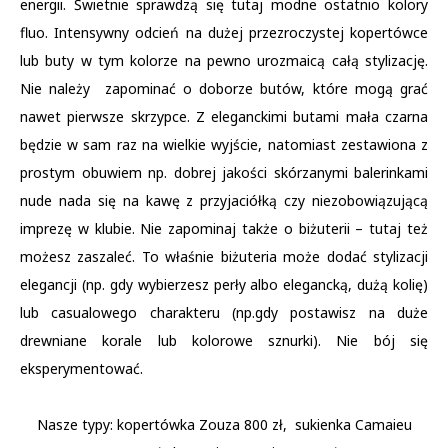
energii. Świetnie sprawdzą się tutaj modne ostatnio kolory
fluo. Intensywny odcień na dużej przezroczystej kopertówce
lub buty w tym kolorze na pewno urozmaicą całą stylizację.
Nie należy zapominać o doborze butów, które mogą grać
nawet pierwsze skrzypce. Z eleganckimi butami mała czarna
będzie w sam raz na wielkie wyjście, natomiast zestawiona z
prostym obuwiem np. dobrej jakości skórzanymi balerinkami
nude nada się na kawę z przyjaciółką czy niezobowiązującą
imprezę w klubie. Nie zapominaj także o biżuterii – tutaj też
możesz zaszaleć. To właśnie biżuteria może dodać stylizacji
elegancji (np. gdy wybierzesz perły albo elegancką, dużą kolię)
lub casualowego charakteru (np.gdy postawisz na duże
drewniane korale lub kolorowe sznurki). Nie bój się
eksperymentować.
Nasze typy: kopertówka Zouza 800 zł, sukienka Camaieu