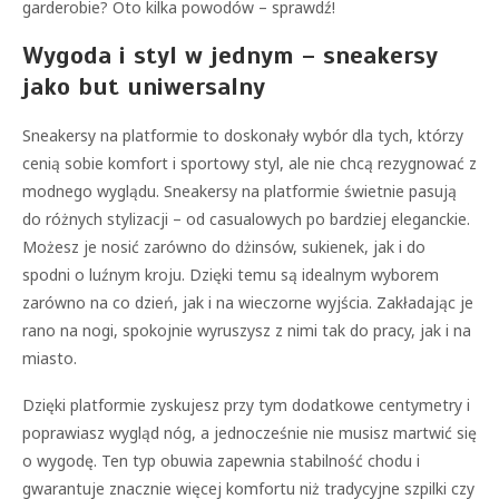
garderobie? Oto kilka powodów – sprawdź!
Wygoda i styl w jednym – sneakersy
jako but uniwersalny
Sneakersy na platformie to doskonały wybór dla tych, którzy
cenią sobie komfort i sportowy styl, ale nie chcą rezygnować z
modnego wyglądu. Sneakersy na platformie świetnie pasują
do różnych stylizacji – od casualowych po bardziej eleganckie.
Możesz je nosić zarówno do dżinsów, sukienek, jak i do
spodni o luźnym kroju. Dzięki temu są idealnym wyborem
zarówno na co dzień, jak i na wieczorne wyjścia. Zakładając je
rano na nogi, spokojnie wyruszysz z nimi tak do pracy, jak i na
miasto.
Dzięki platformie zyskujesz przy tym dodatkowe centymetry i
poprawiasz wygląd nóg, a jednocześnie nie musisz martwić się
o wygodę. Ten typ obuwia zapewnia stabilność chodu i
gwarantuje znacznie więcej komfortu niż tradycyjne szpilki czy