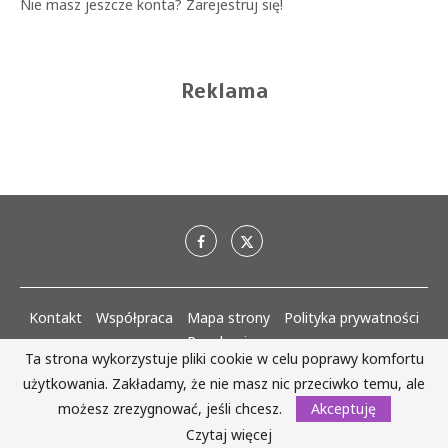
Nie masz jeszcze konta?
Zarejestruj się!
Reklama
Kontakt
Współpraca
Mapa strony
Polityka prywatności
Regulaminy
Ta strona wykorzystuje pliki cookie w celu poprawy komfortu
użytkowania. Zakładamy, że nie masz nic przeciwko temu, ale
AlejaKobiet.pl @2020 - 2023 Wszystkie prawa zastrzeżone. | Realizacja:
www.woh.group
możesz zrezygnować, jeśli chcesz.
Akceptuję
Czytaj więcej