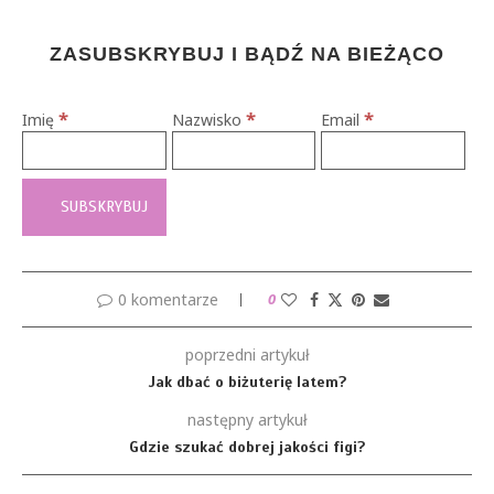
ZASUBSKRYBUJ I BĄDŹ NA BIEŻĄCO
*
*
*
Imię
Nazwisko
Email
0 komentarze
0
poprzedni artykuł
Jak dbać o biżuterię latem?
następny artykuł
Gdzie szukać dobrej jakości figi?