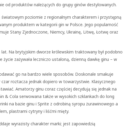
ie od produktów należących do grupy ginów destylowanych.
a światowym poziomie z regionalnym charakterem i przystępną
owanym produktem w kategorii gin w Polsce. Jego popularność
jmuje Stany Zjednoczone, Niemcy, Ukrainę, Litwę, Łotwę oraz
u lat. Na brytyjskim dworze królewskim traktowany był podobno
je życie zażywała leczniczo ustaloną, dzienną dawkę ginu – w
odawać go na bardzo wiele sposobów. Doskonale smakuje
y czar roztacza jednak dopiero w towarzystwie. Klasycznego
stawiać. Amatorzy ginu coraz częściej decydują się jednak na
Gin & Cola serwowana także w wysokich szklankach do long
inki na bazie ginu i Sprite z odrobiną syropu żurawinowego a
, plastrami cytryny i liśćmi mięty.
daje wyrazisty charakter marki; jest zapowiedzią