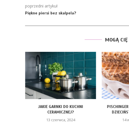
poprzedni artykuł
Piękne piersi bez skalpela?
MOGĄ CIĘ
ŻYWNOŚCI
JAKIE GARNKI DO KUCHNI
PISCHINGER
CERAMICZNEJ?
DZIECIŃS
13 czerwca, 2024
14 