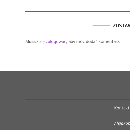
ZOSTA
Musisz się
zalogować
, aby móc dodać komentarz.
Kontakt
AlejaKob