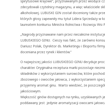
spirytusowe krajowe”, przyznawanym przez wiodące
zdecydowali czytelnicy magazynu, a więc właściciele skl
alkoholowej. LUBUSKI GIN został doceniony także prz
których głosy zapewniły mu tytuł Lidera Sprzedaży w
laureatem konkursu Ministra Rolnictwa i Rozwoju W
„Nagrody przyznawane nam przez niezależne instytucje
LUBUSKIEGO GINU. Cieszy nas fakt, że zarówno konsume
Dariusz Polak, Dyrektor ds. Marketingu i Eksportu firm
doceniana przez rynek i klientów.”
O najwyższej jakości LUBUSKIEGO GINU decyduje proces
charakter. Oryginalna receptura marki pozostaje niezm
składników z wykorzystaniem surowców, które pochodzą 
zbożowego i owoców jałowca, z wykorzystaniem specj
przyjemny aromat ginu. Warto wiedzieć, że poszczegól
jakościowym.
Większość ginów dostępnych na rynku, uzyskiwanych j
poddawany jest jedynie aromatyzacji owocami jałowca