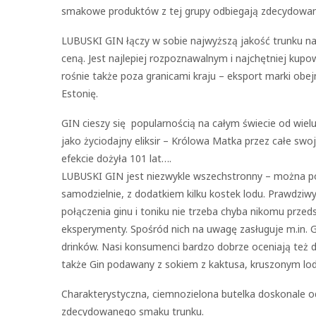
smakowe produktów z tej grupy odbiegają zdecydowan
LUBUSKI GIN łączy w sobie najwyższą jakość trunku n
ceną. Jest najlepiej rozpoznawalnym i najchętniej kup
rośnie także poza granicami kraju – eksport marki obe
Estonię.
GIN cieszy się popularnością na całym świecie od wiel
jako życiodajny eliksir – Królowa Matka przez całe swo
efekcie dożyła 101 lat….
LUBUSKI GIN jest niezwykle wszechstronny – można p
samodzielnie, z dodatkiem kilku kostek lodu. Prawdziw
połączenia ginu i toniku nie trzeba chyba nikomu przed
eksperymenty. Spośród nich na uwagę zasługuje m.in. 
drinków. Nasi konsumenci bardzo dobrze oceniają też dr
także Gin podawany z sokiem z kaktusa, kruszonym lodem
Charakterystyczna, ciemnozielona butelka doskonale od
zdecydowanego smaku trunku.