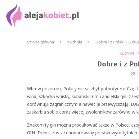
Strona główna
Kuchnia
Dobre i z Polski – Lubu
Kuchnia
Dobre i z Po
28 
Wbrew pozorom, Polacy nie są zbyt patriotyczni. Często
wina, szkocką whisky, kubański rum i angielski gin. C
dorównują zagranicznym a nawet je przewyższają. LUBU
zaskarbia sobie coraz więcej zwolenników zarówno w kra
Znakomity gin można produkować także w Polsce, cze
GIN. Trunek został uhonorowany prestiżowym tytułe