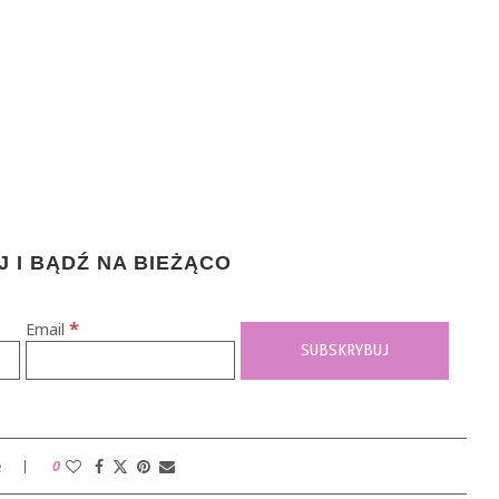
 I BĄDŹ NA BIEŻĄCO
*
Email
e
0