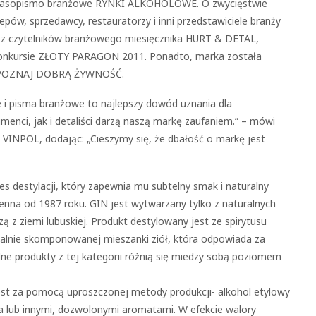
 czasopismo branżowe RYNKI ALKOHOLOWE. O zwycięstwie
epów, sprzedawcy, restauratorzy i inni przedstawiciele branży
ez czytelników branżowego miesięcznika HURT & DETAL,
 konkursie ZŁOTY PARAGON 2011. Ponadto, marka została
si POZNAJ DOBRĄ ŻYWNOŚĆ.
 i pisma branżowe to najlepszy dowód uznania dla
nci, jak i detaliści darzą naszą markę zaufaniem.” – mówi
y VINPOL, dodając: „Cieszymy się, że dbałość o markę jest
 destylacji, który zapewnia mu subtelny smak i naturalny
ienna od 1987 roku. GIN jest wytwarzany tylko z naturalnych
z ziemi lubuskiej. Produkt destylowany jest ze spirytusu
alnie skomponowanej mieszanki ziół, która odpowiada za
ne produkty z tej kategorii różnią się miedzy sobą poziomem
est za pomocą uproszczonej metody produkcji- alkohol etylowy
 lub innymi, dozwolonymi aromatami. W efekcie walory