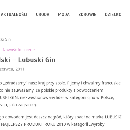
AKTUALNOŚCI
URODA
MODA
ZDROWIE
DZIECKO
ski Gin
Nowości kulinarne
lski – Lubuski Gin
czerwca, 2011
 „zdradzamy” nasz kraj przy stole. Pijemy i chwalimy francuskie
zęsto nie zauważamy, że polskie produkty z powodzeniem
SKI GIN, niekwestionowany lider w kategorii ginu w Polsce,
ju, jak i zagranicą.
go dowodem jest deszcz nagród, który spadł na markę LUBUSKI
m NAJLEPSZY PRODUKT ROKU 2010 w kategorii „wyroby