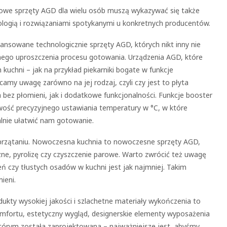
owe sprzęty AGD dla wielu osób muszą wykazywać się także
logią i rozwiązaniami spotykanymi u konkretnych producentów.
ansowane technologicznie sprzęty AGD, których nikt inny nie
nego uproszczenia procesu gotowania. Urządzenia AGD, które
kuchni – jak na przykład piekarniki bogate w funkcje
amy uwagę zarówno na jej rodzaj, czyli czy jest to płyta
bez płomieni, jak i dodatkowe funkcjonalności. Funkcje booster
iwość precyzyjnego ustawiania temperatury w °C, w które
lnie ułatwić nam gotowanie.
sprzątaniu. Nowoczesna kuchnia to nowoczesne sprzęty AGD,
ne, pyrolizę czy czyszczenie parowe. Warto zwrócić też uwagę
ń czy tłustych osadów w kuchni jest jak najmniej. Takim
ieni.
ukty wysokiej jakości i szlachetne materiały wykończenia to
mfortu, estetyczny wygląd, designerskie elementy wyposażenia
 którym została zaprojektowana – najważniejsze jest, abyśmy