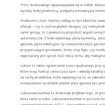
Prócz doskonałego wpasowywania się w meble, luksus
wysoką funkcjonalnością, podpartą innowacyjną techno
Producenci coraz chętniej oddają w ręce klientów zaaw
oferuje – czy to pod względem designu, czy maksymal
same gotują, to z pewnością przyszłość współczesnych 
automatyczne. Z kolei wybierając płytę kuchenną, zwrac
gazowa, płyta indukcyjna czy nowatorska płyta gazowa 
przyspieszające gotowanie, timer, stop &go, czy możl
wyposażany jest sprzęt AGD służą temu, aby maksyma
Luksus to także ograniczenie czasu spędzanego przy 
które mają funkcje samoczyszczące – wkłady katalitycz
na cechy produktów, które wpływają na to, że zabrudze
rozwiązaniem są idealnie płaskie płyty gazowe bez płom
Luksusowa kuchnia to doskonały przykład tego, że prod
klasa sama w sobie. Luksusowa kuchnia to poczucie ko
i innowacyjne sprzęty AGD. I – bez względu na styl, w