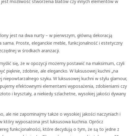
est możliwość stworzenia blatów czy innych elementów w
lony jest na dwa nurty – w pierwszym, główną dekoracją
 sama. Proste, eleganckie meble, funkcjonalność i estetyczny
zczędnej w środkach aranżacji.
myślić się, że w opozycji możemy postawić na maksimum, czyli
yć pięknie, zdobnie, ale elegancko. W luksusowej kuchni „na
ej niepowtarzalnego szyku. W luksusowej kuchni w stylu glamour,
stępujemy efektownymi elementami wyposażenia, zdobieniami czy
łoto i kryształy, a niekiedy szlachetne, wysokiej jakości dywany
o, ale nie zapominajmy także o wysokiej jakości naczyniach i
 w który wyposażona jest luksusowa kuchnia. Oprócz
reg funkcjonalności, które decydują o tym, że są to jedne z