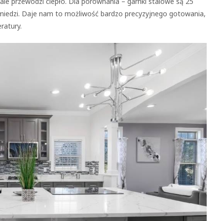
le przewodzi ciepło. Dla porównania – garnki stalowe są 25
 miedzi. Daje nam to możliwość bardzo precyzyjnego gotowania,
ratury.