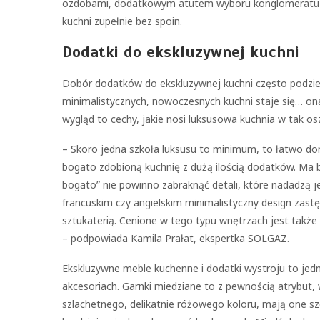
ozdobami, dodatkowym atutem wyboru konglomeratu j
kuchni zupełnie bez spoin.
Dodatki do ekskluzywnej kuchni
Dobór dodatków do ekskluzywnej kuchni często podzie
minimalistycznych, nowoczesnych kuchni staje się… ona
wygląd to cechy, jakie nosi luksusowa kuchnia w tak os
– Skoro jedna szkoła luksusu to minimum, to łatwo do
bogato zdobioną kuchnię z dużą ilością dodatków. Ma b
bogato” nie powinno zabraknąć detali, które nadadzą j
francuskim czy angielskim minimalistyczny design za
sztukaterią. Cenione w tego typu wnętrzach jest także z
– podpowiada Kamila Prałat, ekspertka SOLGAZ.
Ekskluzywne meble kuchenne i dodatki wystroju to jedn
akcesoriach. Garnki miedziane to z pewnością atrybut,
szlachetnego, delikatnie różowego koloru, mają one sze