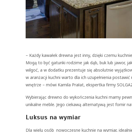
– Każdy kawałek drewna jest inny, dzięki czemu kuchn
Mogą to być gatunki rodzime jak dąb, buk lub jawor, j
wilgoć, a w dodatku prezentuje się absolutnie wyjątko
w aranżacji kuchni warto dla ich uzupełnienia postawi
wnętrze – mówi Kamila Prałat, ekspertka firmy SOLGA
Wybierając drewno do wykończenia kuchni mamy pewnoś
unikalne meble. Jego ciekawą alternatywą jest fornir na
Luksus na wymiar
Dla wielu osób nowoczesne kuchnie na wymiar, ideal