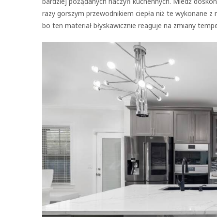
bardziej pożądanych naczyń kuchennych. Miedź doskona
razy gorszym przewodnikiem ciepła niż te wykonane z
bo ten materiał błyskawicznie reaguje na zmiany tempe