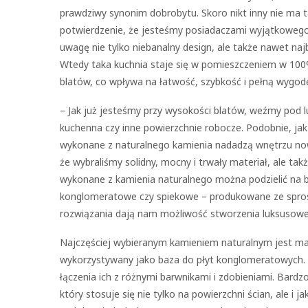
prawdziwy synonim dobrobytu. Skoro nikt inny nie ma 
potwierdzenie, że jesteśmy posiadaczami wyjątkowego 
uwagę nie tylko niebanalny design, ale także nawet naj
Wtedy taka kuchnia staje się w pomieszczeniem w 10
blatów, co wpływa na łatwość, szybkość i pełną wygo
– Jak już jesteśmy przy wysokości blatów, weźmy pod 
kuchenna czy inne powierzchnie robocze. Podobnie, jak
wykonane z naturalnego kamienia nadadzą wnętrzu now
że wybraliśmy solidny, mocny i trwały materiał, ale ta
wykonane z kamienia naturalnego można podzielić na b
konglomeratowe czy spiekowe – produkowane ze spro
rozwiązania dają nam możliwość stworzenia luksusowe
Najczęściej wybieranym kamieniem naturalnym jest ma
wykorzystywany jako baza do płyt konglomeratowych.
łączenia ich z różnymi barwnikami i zdobieniami. Bardz
który stosuje się nie tylko na powierzchni ścian, ale 