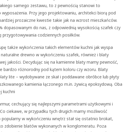
takiego samego zestawu, to z pewnością stanowi to
wyposażenia. Przy jego projektowaniu, architekci biorą pod
bardziej prozaiczne kwestie takie jak na wzrost mieszkańców.
0% dopasowanym do nas, z odpowiednią wysokością szafek czy
dę przygotowywania codziennych posiłków.
lupę także wykończenia takich elementów kuchni jak wyspa
 naturalne drewno w wykończeniu szafek, również i blaty
ej jakości. Decydując się na kamienne blaty mamy pewność,
kże bardzo różnorodny pod kątem koloru czy wzoru. Blaty
laty lite – wydobywane ze skał i poddawane obróbce lub płyty
szkowanego kamienia łączonego m.in. żywicą epoksydową. Oba
j kuchni
rmur, cechujący się najlepszymi parametrami użytkowymi i
 Co ciekawe, w przypadku tych drugich mamy możliwość
o popularny w wykończeniu wnętrz stał się ostatnio brokat,
i jako zdobienie blatów wykonanych w konglomeratu. Poza