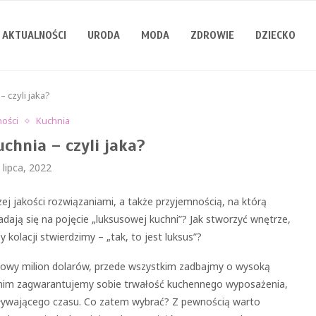
AKTUALNOŚCI
URODA
MODA
ZDROWIE
DZIECKO
 czyli jaka?
ności
Kuchnia
chnia – czyli jaka?
 lipca, 2022
ej jakości rozwiązaniami, a także przyjemnością, na którą
dają się na pojęcie „luksusowej kuchni”? Jak stworzyć wnętrze,
olacji stwierdzimy – „tak, to jest luksus”?
owiowy milion dolarów, przede wszystkim zadbajmy o wysoką
i nim zagwarantujemy sobie trwałość kuchennego wyposażenia,
 upływającego czasu. Co zatem wybrać? Z pewnością warto