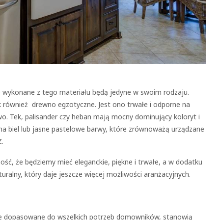
ie wykonane z tego materiału będą jedyne w swoim rodzaju.
ak również drewno egzotyczne. Jest ono trwałe i odporne na
wo. Tek, palisander czy heban mają mocny dominujący koloryt i
ć na biel lub jasne pastelowe barwy, które zrównoważą urządzane
Z.
ć, że będziemy mieć eleganckie, piękne i trwałe, a w dodatku
turalny, który daje jeszcze więcej możliwości aranżacyjnych.
nie dopasowane do wszelkich potrzeb domowników, stanowią