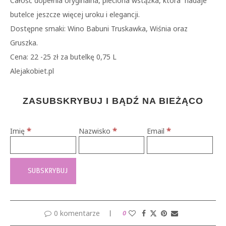
Całość dopełnia oryginalna, pleciona wstążka, która nadaje
butelce jeszcze więcej uroku i elegancji.
Dostępne smaki: Wino Babuni Truskawka, Wiśnia oraz
Gruszka.
Cena: 22 -25 zł za butelkę 0,75 L
Alejakobiet.pl
ZASUBSKRYBUJ I BĄDŹ NA BIEŻĄCO
*
*
*
Imię
Nazwisko
Email
0 komentarze
0