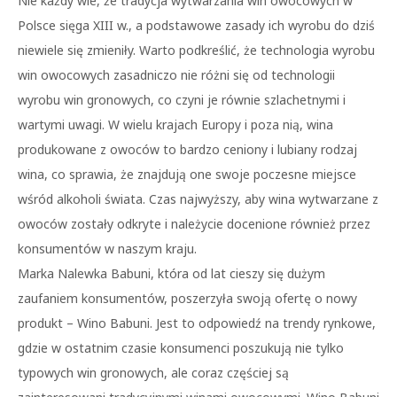
Nie każdy wie, że tradycja wytwarzania win owocowych w
Polsce sięga XIII w., a podstawowe zasady ich wyrobu do dziś
niewiele się zmieniły. Warto podkreślić, że technologia wyrobu
win owocowych zasadniczo nie różni się od technologii
wyrobu win gronowych, co czyni je równie szlachetnymi i
wartymi uwagi. W wielu krajach Europy i poza nią, wina
produkowane z owoców to bardzo ceniony i lubiany rodzaj
wina, co sprawia, że znajdują one swoje poczesne miejsce
wśród alkoholi świata. Czas najwyższy, aby wina wytwarzane z
owoców zostały odkryte i należycie docenione również przez
konsumentów w naszym kraju.
Marka Nalewka Babuni, która od lat cieszy się dużym
zaufaniem konsumentów, poszerzyła swoją ofertę o nowy
produkt – Wino Babuni. Jest to odpowiedź na trendy rynkowe,
gdzie w ostatnim czasie konsumenci poszukują nie tylko
typowych win gronowych, ale coraz częściej są