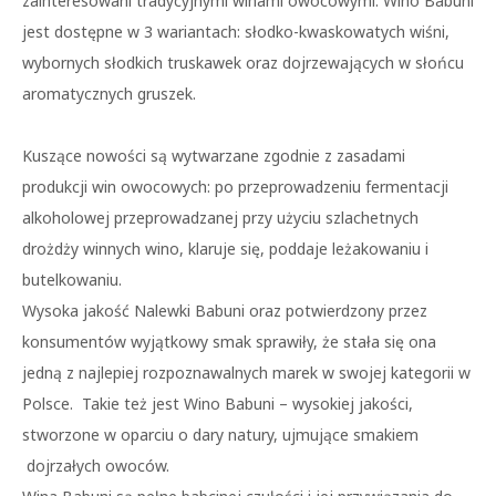
zainteresowani tradycyjnymi winami owocowymi. Wino Babuni
jest dostępne w 3 wariantach: słodko-kwaskowatych wiśni,
wybornych słodkich truskawek oraz dojrzewających w słońcu
aromatycznych gruszek.
Kuszące nowości są wytwarzane zgodnie z zasadami
produkcji win owocowych: po przeprowadzeniu fermentacji
alkoholowej przeprowadzanej przy użyciu szlachetnych
drożdży winnych wino, klaruje się, poddaje leżakowaniu i
butelkowaniu.
Wysoka jakość Nalewki Babuni oraz potwierdzony przez
konsumentów wyjątkowy smak sprawiły, że stała się ona
jedną z najlepiej rozpoznawalnych marek w swojej kategorii w
Polsce. Takie też jest Wino Babuni – wysokiej jakości,
stworzone w oparciu o dary natury, ujmujące smakiem
dojrzałych owoców.