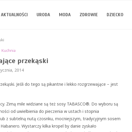
AKTUALNOŚCI
URODA
MODA
ZDROWIE
DZIECKO
ski
Kuchnia
jące przekąski
tycznia, 2014
ekąski. Jeśli do tego są pikantne i lekko rozgrzewające – jest
eńcy. Zimą mile widziane są też sosy TABASCO®. Do wyboru są
ości od uwielbienia do pieczenia w ustach i stopnia
 lub z subtelną nutą czosnku, mocniejszym, tradycyjnym sosem
abanero. Wystarczy kilka kropel by danie zyskało