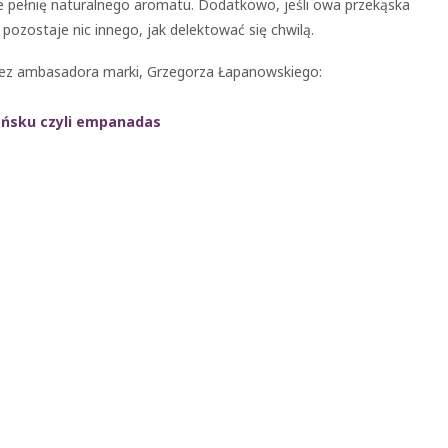
e pełnię naturalnego aromatu. Dodatkowo, jeśli owa przekąska
e pozostaje nic innego, jak delektować się chwilą.
zez ambasadora marki, Grzegorza Łapanowskiego:
ańsku czyli empanadas