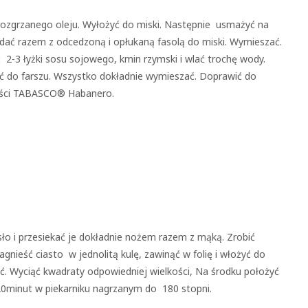
 rozgrzanego oleju. Wyłożyć do miski. Następnie usmażyć na
odać razem z odcedzoną i opłukaną fasolą do miski. Wymieszać.
-3 łyżki sosu sojowego, kmin rzymski i wlać trochę wody.
ać do farszu. Wszystko dokładnie wymieszać. Doprawić do
rości TABASCO® Habanero.
ło i przesiekać je dokładnie nożem razem z mąką. Zrobić
agnieść ciasto w jednolitą kulę, zawinąć w folię i włożyć do
ć. Wyciąć kwadraty odpowiedniej wielkości, Na środku położyć
20minut w piekarniku nagrzanym do 180 stopni.