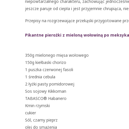
niepowtarzalnego charakteru, zachowując jednocześni
jeszcze paruje od ciepła i jest przyjemnie chrupiąca, ni
Przepisy na rozgrzewające przekąski przygotowane pr
Pikantne pierożki z mieloną wołowiną po meksyk
350g mielonego mięsa wołowego
150g kiełbaski chorizo
1 puszka czerwonej fasoli
1 średnia cebula
2 łyżki pasty pomidorowej
Sos sojowy Kikkoman
TABASCO® Habanero
Kmin rzymski
cukier
Sól, czarny pieprz
olej do smażenia