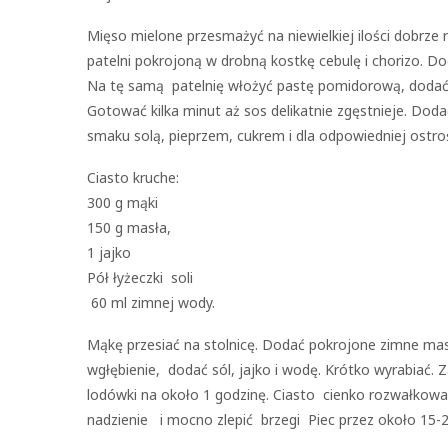
Mięso mielone przesmażyć na niewielkiej ilości dobrze
patelni pokrojoną w drobną kostkę cebulę i chorizo. D
Na tę samą patelnię włożyć pastę pomidorową, dodać 2
Gotować kilka minut aż sos delikatnie zgęstnieje. Dod
smaku solą, pieprzem, cukrem i dla odpowiedniej ost
Ciasto kruche:
300 g mąki
150 g masła,
1 jajko
Pół łyżeczki soli
60 ml zimnej wody.
Mąkę przesiać na stolnicę. Dodać pokrojone zimne mas
wgłębienie, dodać sól, jajko i wodę. Krótko wyrabiać. Z
lodówki na około 1 godzinę. Ciasto cienko rozwałkowa
nadzienie i mocno zlepić brzegi Piec przez około 15-