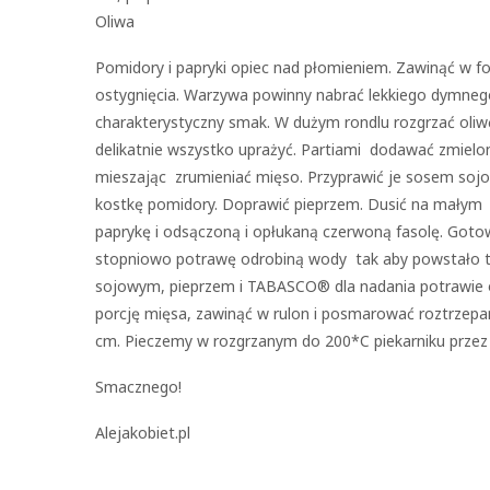
Oliwa
Pomidory i papryki opiec nad płomieniem. Zawinąć w fol
ostygnięcia. Warzywa powinny nabrać lekkiego dymneg
charakterystyczny smak. W dużym rondlu rozgrzać oliwę
delikatnie wszystko uprażyć. Partiami dodawać zmielon
mieszając zrumieniać mięso. Przyprawić je sosem sojo
kostkę pomidory. Doprawić pieprzem. Dusić na małym 
paprykę i odsączoną i opłukaną czerwoną fasolę. Got
stopniowo potrawę odrobiną wody tak aby powstało t
sojowym, pieprzem i TABASCO® dla nadania potrawie od
porcję mięsa, zawinąć w rulon i posmarować roztrzepan
cm. Pieczemy w rozgrzanym do 200*C piekarniku przez
Smacznego!
Alejakobiet.pl