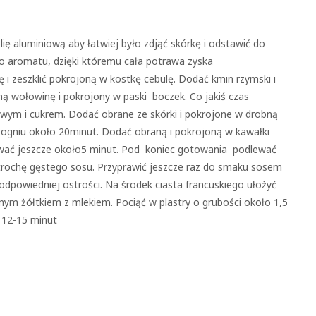
ię aluminiową aby łatwiej było zdjąć skórkę i odstawić do
o aromatu, dzięki któremu cała potrawa zyska
 i zeszklić pokrojoną w kostkę cebulę. Dodać kmin rzymski i
ą wołowinę i pokrojony w paski boczek. Co jakiś czas
wym i cukrem. Dodać obrane ze skórki i pokrojone w drobną
ogniu około 20minut. Dodać obraną i pokrojoną w kawałki
ować jeszcze około5 minut. Pod koniec gotowania podlewać
rochę gęstego sosu. Przyprawić jeszcze raz do smaku sosem
powiedniej ostrości. Na środek ciasta francuskiego ułożyć
ym żółtkiem z mlekiem. Pociąć w plastry o grubości około 1,5
 12-15 minut