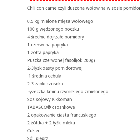
Chili con carne czyli duszona wołowina w sosie pomi
0,5 kg mielone mięsa wołowego
100 g wędzonego boczku
4 średnie dojrzałe pomidory
1 czerwona papryka
1 żółta papryka
Puszka czerwonej fasoli(ok 200g)
2-3łyzkioasty pomidorowej
1 średnia cebula
2-3 ząbki czosnku
łyżeczka kminu rzymskiego zmielonego
Sos sojowy Kikkoman
TABASCO® czosnkowe
2 opakowanie ciasta francuskiego
2 żółtka + 2 łyżki mleka
Cukier
Sól, pieprz