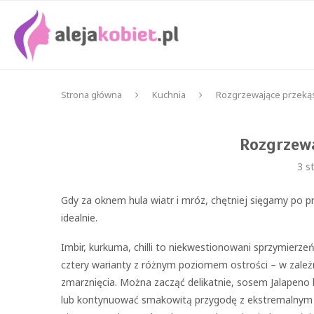
Strona główna
Kuchnia
Rozgrzewające przeką
Rozgrzewa
3 s
Gdy za oknem hula wiatr i mróz, chętniej sięgamy po prz
idealnie.
Imbir, kurkuma, chilli to niekwestionowani sprzymierz
cztery warianty z różnym poziomem ostrości – w zależn
zmarznięcia. Można zacząć delikatnie, sosem Jalapeno
lub kontynuować smakowitą przygodę z ekstremalnym H