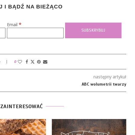
 I BĄDŹ NA BIEŻĄCO
*
Email
e
0
następny artykuł
ABC wolumetrii twarzy
 ZAINTERESOWAĆ