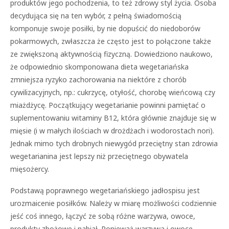
produktów jego pochodzenia, to też zdrowy styl życia. Osoba
decydująca się na ten wybór, z pełną świadomością
komponuje swoje posiłki, by nie dopuścić do niedoborów
pokarmowych, zwłaszcza że często jest to połączone także
ze zwiększoną aktywnością fizyczną. Dowiedziono naukowo,
że odpowiednio skomponowana dieta wegetariańska
zmniejsza ryzyko zachorowania na niektóre z chorób
cywilizacyjnych, np.: cukrzycę, otyłość, chorobę wieńcową czy
miażdżycę. Początkujący wegetarianie powinni pamiętać o
suplementowaniu witaminy B12, która głównie znajduje się w
mięsie (i w małych ilościach w drożdżach i wodorostach nori).
Jednak mimo tych drobnych niewygód przeciętny stan zdrowia
wegetarianina jest lepszy niż przeciętnego obywatela
mięsożercy.
Podstawą poprawnego wegetariańskiego jadłospisu jest
urozmaicenie posiłków. Należy w miarę możliwości codziennie
jeść coś innego, łączyć ze sobą różne warzywa, owoce,
produkty zbożowe i nabiał. Ponieważ warzywa i owoce