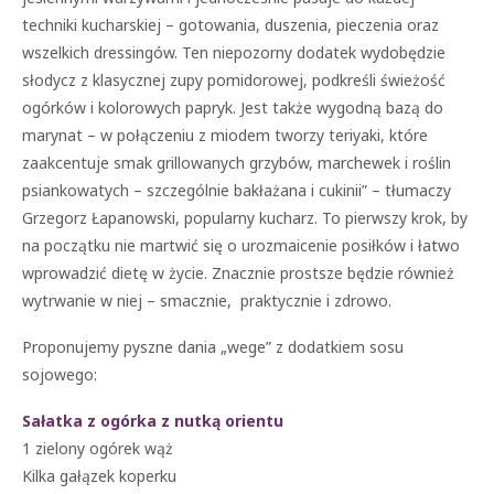
techniki kucharskiej – gotowania, duszenia, pieczenia oraz
wszelkich dressingów. Ten niepozorny dodatek wydobędzie
słodycz z klasycznej zupy pomidorowej, podkreśli świeżość
ogórków i kolorowych papryk. Jest także wygodną bazą do
marynat – w połączeniu z miodem tworzy teriyaki, które
zaakcentuje smak grillowanych grzybów, marchewek i roślin
psiankowatych – szczególnie bakłażana i cukinii” – tłumaczy
Grzegorz Łapanowski, popularny kucharz. To pierwszy krok, by
na początku nie martwić się o urozmaicenie posiłków i łatwo
wprowadzić dietę w życie. Znacznie prostsze będzie również
wytrwanie w niej – smacznie, praktycznie i zdrowo.
Proponujemy pyszne dania „wege” z dodatkiem sosu
sojowego:
Sałatka z ogórka z nutką orientu
1 zielony ogórek wąż
Kilka gałązek koperku