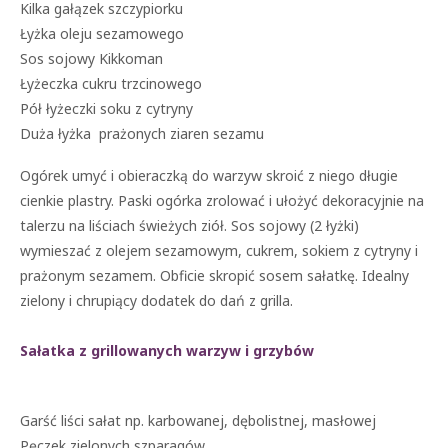
Kilka gałązek szczypiorku
Łyżka oleju sezamowego
Sos sojowy Kikkoman
Łyżeczka cukru trzcinowego
Pół łyżeczki soku z cytryny
Duża łyżka prażonych ziaren sezamu
Ogórek umyć i obieraczką do warzyw skroić z niego długie
cienkie plastry. Paski ogórka zrolować i ułożyć dekoracyjnie na
talerzu na liściach świeżych ziół. Sos sojowy (2 łyżki)
wymieszać z olejem sezamowym, cukrem, sokiem z cytryny i
prażonym sezamem. Obficie skropić sosem sałatkę. Idealny
zielony i chrupiący dodatek do dań z grilla.
Sałatka z grillowanych warzyw i grzybów
Garść liści sałat np. karbowanej, dębolistnej, masłowej
Pęczek zielonych szparagów