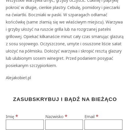
Wszystkie warzywa umyć, grzyby oczyścić. Cukinię i paprykę
pokroić w długie, cienkie plastry. Cebulę, pomidory i pieczarki
na ćwiartki. Boczniaki w paski. W szparagach odłamać
końcówkę (same złamią się we właściwym miejscu). Warzywa
i grzyby ułożyć na ruszcie grilla lub na rozgrzanej patelni
grillowej. Opiekać kilkanaście minut cały czas smarując glazurą
z sosu sojowego. Oczyszczone, umyte i osuszone liście sałat
ułożyć na półmisku. Dołożyć warzywa i skropić resztą glazury
lub ulubionym sosem winegret. Przed podaniem posypać
posiekanym szczypiorkiem.
Alejakobiet.pl
ZASUBSKRYBUJ I BĄDŹ NA BIEŻĄCO
*
*
*
Imię
Nazwisko
Email