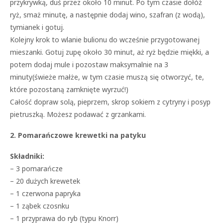
przykrywką, duś przez około 10 minut. Po tym czasie dołóż
ryż, smaż minutę, a następnie dodaj wino, szafran (z wodą),
tymianek i gotuj.
Kolejny krok to wlanie bulionu do wcześnie przygotowanej
mieszanki. Gotuj zupę około 30 minut, aż ryż będzie miękki, a
potem dodaj mule i pozostaw maksymalnie na 3
minuty(świeże małże, w tym czasie muszą się otworzyć, te,
które pozostaną zamknięte wyrzuć!)
Całość dopraw solą, pieprzem, skrop sokiem z cytryny i posyp
pietruszką. Możesz podawać z grzankami.
2. Pomarańczowe krewetki na patyku
Składniki:
– 3 pomarańcze
– 20 dużych krewetek
– 1 czerwona papryka
– 1 ząbek czosnku
– 1 przyprawa do ryb (typu Knorr)