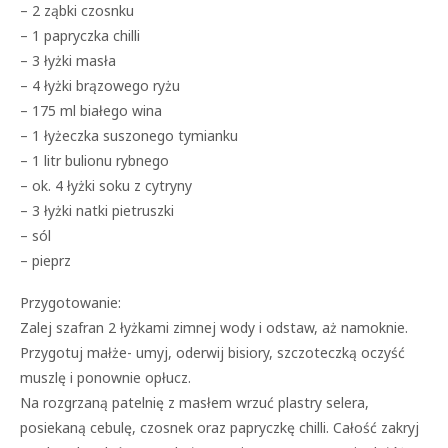
– 2 ząbki czosnku
– 1 papryczka chilli
– 3 łyżki masła
– 4 łyżki brązowego ryżu
– 175 ml białego wina
– 1 łyżeczka suszonego tymianku
– 1 litr bulionu rybnego
– ok. 4 łyżki soku z cytryny
– 3 łyżki natki pietruszki
– sól
– pieprz
Przygotowanie:
Zalej szafran 2 łyżkami zimnej wody i odstaw, aż namoknie.
Przygotuj małże- umyj, oderwij bisiory, szczoteczką oczyść
muszlę i ponownie opłucz.
Na rozgrzaną patelnię z masłem wrzuć plastry selera,
posiekaną cebulę, czosnek oraz papryczkę chilli. Całość zakryj