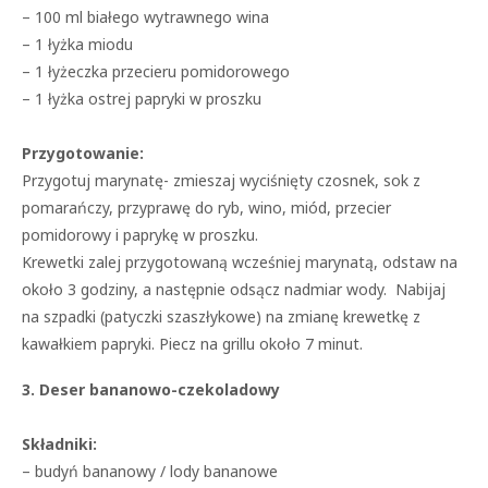
– 100 ml białego wytrawnego wina
– 1 łyżka miodu
– 1 łyżeczka przecieru pomidorowego
– 1 łyżka ostrej papryki w proszku
Przygotowanie:
Przygotuj marynatę- zmieszaj wyciśnięty czosnek, sok z
pomarańczy, przyprawę do ryb, wino, miód, przecier
pomidorowy i paprykę w proszku.
Krewetki zalej przygotowaną wcześniej marynatą, odstaw na
około 3 godziny, a następnie odsącz nadmiar wody. Nabijaj
na szpadki (patyczki szaszłykowe) na zmianę krewetkę z
kawałkiem papryki. Piecz na grillu około 7 minut.
3. Deser bananowo-czekoladowy
Składniki:
– budyń bananowy / lody bananowe