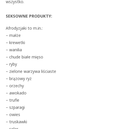
wszystko.
SEKSOWNE PRODUKTY:
Afrodyzjaki to m.in.:
– małże
– krewetki
– wanilia
– chude białe mięso
– ryby
– zielone warzywa liściaste
– brązowy ryż
– orzechy
– awokado
– trufle
– szparagi
– owies
– truskawki
– seler