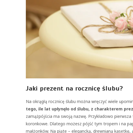
Jaki prezent na rocznicę ślubu?
Na okrągłą rocznicę ślubu można wręczyć wiele upomi
tego, ile lat upłynęło od ślubu, z charakterem pre
zamążpójścia ma swoją nazwę. Przykładowo pierwsza to
koronkowe. Dlatego możesz pójść tym tropem i na papi
małżonków. Na piąte – elegancką, drewnianą kasetkę, a