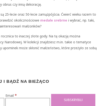
y obrus czy inną dekorację.
są 25-lecie oraz 50-lecie zamążpójścia. Ćwierć wieku razem to
sprawdzić okolicznościowe
medale srebrne
i wybrać, np. taki,
o zainteresowań małżonków?
rocznica to inaczej złote gody. Na tę okazję można
icy Narodowej. W kolekcji znajdziesz m.in. takie o tematyce
 cenny upominek może skłonić małżeństwo, które przeżyło ze sobą
 I BĄDŹ NA BIEŻĄCO
*
Email