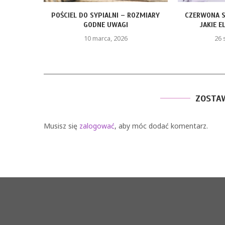
ROZMIARY
CZERWONA SUKIENKA Z PIÓRAMI –
FOTELIK Z BA
JAKIE ELEMENTY STYLU...
KTÓ
26 stycznia, 2026
9
ZOSTA
Musisz się
zalogować
, aby móc dodać komentarz.