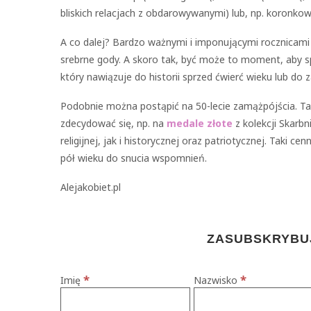
bliskich relacjach z obdarowywanymi) lub, np. koronkow
A co dalej? Bardzo ważnymi i imponującymi rocznicami 
srebrne gody. A skoro tak, być może to moment, aby 
który nawiązuje do historii sprzed ćwierć wieku lub d
Podobnie można postąpić na 50-lecie zamążpójścia. Ta 
zdecydować się, np. na
medale złote
z kolekcji Skarbn
religijnej, jak i historycznej oraz patriotycznej. Taki
pół wieku do snucia wspomnień.
Alejakobiet.pl
ZASUBSKRYBUJ
*
*
Imię
Nazwisko