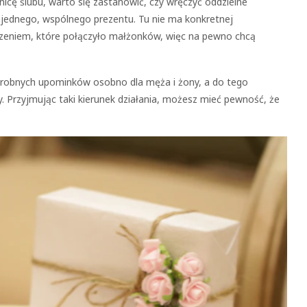
icę ślubu, warto się zastanowić, czy wręczyć oddzielne
nę jednego, wspólnego prezentu. Tu nie ma konkretnej
rzeniem, które połączyło małżonków, więc na pewno chcą
robnych upominków osobno dla męża i żony, a do tego
y. Przyjmując taki kierunek działania, możesz mieć pewność, że