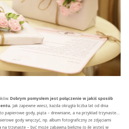
nków.
Dobrym pomysłem jest połączenie w jakiś sposób
zentu.
Jak zapewne wiesz, każda okrągła liczba lat od dnia
 papierowe gody, piąta – drewniane, a na przykład trzynaste…
erowe gody wręczyć, np. album fotograficzny ze zdjęciami
 na trzynaste – być może zabawną bieliznę (o ile jesteś w