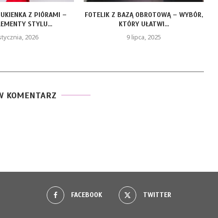
ZĄ OBROTOWĄ – WYBÓR,
LEAF LIFE GOLD – ZŁOTY OLEJEK CBD
RY UŁATWI...
DLA...
 lipca, 2025
19 maja, 2025
W KOMENTARZ
FACEBOOK
TWITTER