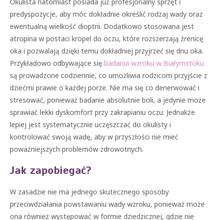
Okulista natomiast posiada już profesjonalny sprzęt i
predyspozycje, aby móc dokładnie określić rodzaj wady oraz
ewentualną wielkość dioptrii. Dodatkowo stosowana jest
atropina w postaci kropel do oczu, które rozszerzają źrenicę
oka i pozwalają dzięki temu dokładniej przyjrzeć się dnu oka.
Przykładowo odbywające się
badania wzroku w Białymstoku
są prowadzone codziennie, co umożliwia rodzicom przyjście z
dziećmi prawie o każdej porze. Nie ma się co denerwować i
stresować, ponieważ badanie absolutnie boli, a jedynie może
sprawiać lekki dyskomfort przy zakrapianiu oczu. Jednakże
lepiej jest systematycznie uczęszczać do okulisty i
kontrolować swoją wadę, aby w przyszłości nie mieć
poważniejszych problemów zdrowotnych.
Jak zapobiegać?
W zasadzie nie ma jednego skutecznego sposoby
przeciwdziałania powstawaniu wady wzroku, ponieważ może
ona również występować w formie dziedzicznej, gdzie nie