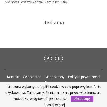
Nie masz jeszcze konta?
Zarejestruj się!
Reklama
Kontakt
Współpraca
Mapa strony
Polityka prywatności
Regulaminy
Ta strona wykorzystuje pliki cookie w celu poprawy komfortu
użytkowania. Zakładamy, że nie masz nic przeciwko temu, ale
AlejaKobiet.pl @2020 - 2023 Wszystkie prawa zastrzeżone. | Realizacja:
www.woh.group
możesz zrezygnować, jeśli chcesz.
Akceptuję
Czytaj więcej