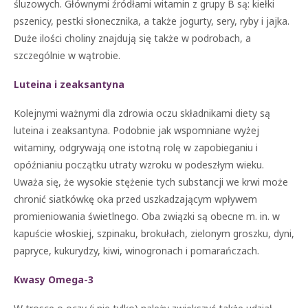
śluzowych. Głównymi źródłami witamin z grupy B są: kiełki
pszenicy, pestki słonecznika, a także jogurty, sery, ryby i jajka.
Duże ilości choliny znajdują się także w podrobach, a
szczególnie w wątrobie.
Luteina i zeaksantyna
Kolejnymi ważnymi dla zdrowia oczu składnikami diety są
luteina i zeaksantyna. Podobnie jak wspomniane wyżej
witaminy, odgrywają one istotną rolę w zapobieganiu i
opóźnianiu początku utraty wzroku w podeszłym wieku.
Uważa się, że wysokie stężenie tych substancji we krwi może
chronić siatkówkę oka przed uszkadzającym wpływem
promieniowania świetlnego. Oba związki są obecne m. in. w
kapuście włoskiej, szpinaku, brokułach, zielonym groszku, dyni,
papryce, kukurydzy, kiwi, winogronach i pomarańczach.
Kwasy Omega-3