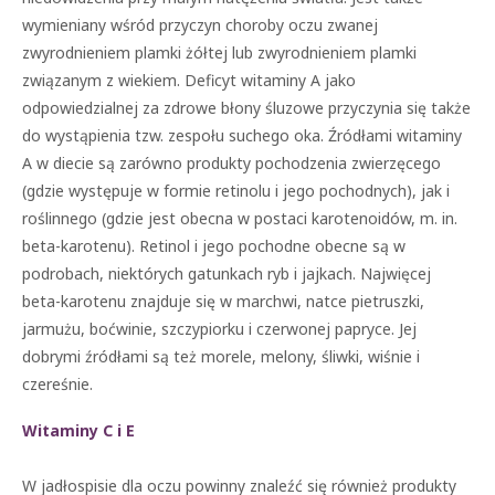
wymieniany wśród przyczyn choroby oczu zwanej
zwyrodnieniem plamki żółtej lub zwyrodnieniem plamki
związanym z wiekiem. Deficyt witaminy A jako
odpowiedzialnej za zdrowe błony śluzowe przyczynia się także
do wystąpienia tzw. zespołu suchego oka. Źródłami witaminy
A w diecie są zarówno produkty pochodzenia zwierzęcego
(gdzie występuje w formie retinolu i jego pochodnych), jak i
roślinnego (gdzie jest obecna w postaci karotenoidów, m. in.
beta-karotenu). Retinol i jego pochodne obecne są w
podrobach, niektórych gatunkach ryb i jajkach. Najwięcej
beta-karotenu znajduje się w marchwi, natce pietruszki,
jarmużu, boćwinie, szczypiorku i czerwonej papryce. Jej
dobrymi źródłami są też morele, melony, śliwki, wiśnie i
czereśnie.
Witaminy C i E
W jadłospisie dla oczu powinny znaleźć się również produkty