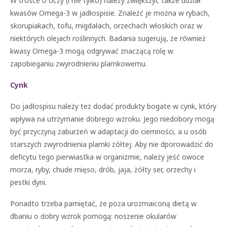
W trosce o oczy (i nie tylko) należy zwiększyć także udział
kwasów Omega-3 w jadłospisie. Znaleźć je można w rybach,
skorupiakach, tofu, migdałach, orzechach włoskich oraz w
niektórych olejach roślinnych. Badania sugerują, że również
kwasy Omega-3 mogą odgrywać znaczącą rolę w
zapobieganiu zwyrodnieniu plamkowemu.
Cynk
Do jadłospisu należy też dodać produkty bogate w cynk, który
wpływa na utrzymanie dobrego wzroku. Jego niedobory mogą
być przyczyną zaburzeń w adaptacji do ciemności, a u osób
starszych zwyrodnienia plamki żółtej. Aby nie dporowadzić do
deficytu tego pierwiastka w organizmie, należy jeść owoce
morza, ryby, chude mięso, drób, jaja, żółty ser, orzechy i
pestki dyni.
Ponadto trzeba pamiętać, że poza urozmaiconą dietą w
dbaniu o dobry wzrok pomogą: noszenie okularów