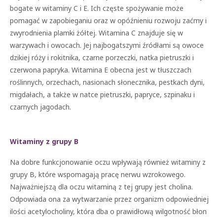
bogate w witaminy C i E. Ich częste spożywanie może
pomagać w zapobieganiu oraz w opóźnieniu rozwoju zaćmy i
zwyrodnienia plamki żółtej. Witamina C znajduje się w
warzywach i owocach. Jej najbogatszymi źródłami są owoce
dzikiej róży i rokitnika, czarne porzeczki, natka pietruszki i
czerwona papryka. Witamina E obecna jest w tłuszczach
roślinnych, orzechach, nasionach słonecznika, pestkach dyni,
migdałach, a także w natce pietruszki, papryce, szpinaku i
czarnych jagodach.
Witaminy z grupy B
Na dobre funkcjonowanie oczu wpływają również witaminy z
grupy B, które wspomagają pracę nerwu wzrokowego.
Najważniejszą dla oczu witaminą z tej grupy jest cholina.
Odpowiada ona za wytwarzanie przez organizm odpowiedniej
ilości acetylocholiny, która dba o prawidłową wilgotność błon