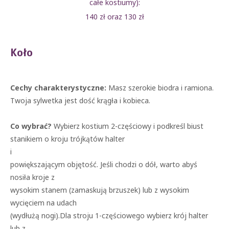
całe kostiumy):
140 zł oraz 130 zł
Koło
Cechy charakterystyczne:
Masz szerokie biodra i ramiona.
Twoja sylwetka jest dość krągła i kobieca.
Co wybrać?
Wybierz kostium 2-częściowy i podkreśl biust
stanikiem o kroju trójkątów halter
i
powiększającym objętość. Jeśli chodzi o dół, warto abyś
nosiła kroje z
wysokim stanem (zamaskują brzuszek) lub z wysokim
wycięciem na udach
(wydłużą nogi).Dla stroju 1-częściowego wybierz krój halter
lub z