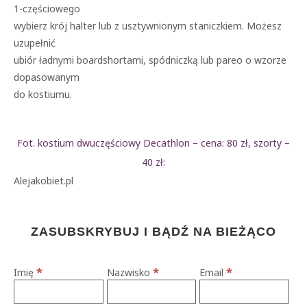
1-częściowego
wybierz krój halter lub z usztywnionym staniczkiem. Możesz
uzupełnić
ubiór ładnymi boardshortami, spódniczką lub pareo o wzorze
dopasowanym
do kostiumu.
Fot. kostium dwuczęściowy Decathlon – cena: 80 zł, szorty –
40 zł:
Alejakobiet.pl
ZASUBSKRYBUJ I BĄDŹ NA BIEŻĄCO
*
*
*
Imię
Nazwisko
Email