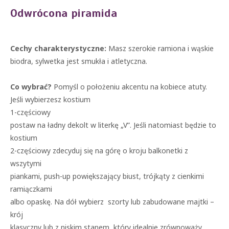
Odwrócona piramida
Cechy charakterystyczne:
Masz szerokie ramiona i wąskie
biodra, sylwetka jest smukła i atletyczna.
Co wybrać?
Pomyśl o położeniu akcentu na kobiece atuty.
Jeśli wybierzesz kostium
1-częściowy
postaw na ładny dekolt w literkę „V”. Jeśli natomiast będzie to
kostium
2-częściowy zdecyduj się na górę o kroju balkonetki z
wszytymi
piankami, push-up powiększający biust, trójkąty z cienkimi
ramiączkami
albo opaskę. Na dół wybierz szorty lub zabudowane majtki –
krój
klasyczny lub z niskim stanem, który idealnie zrównoważy