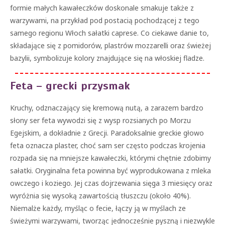
formie małych kawałeczków doskonale smakuje także z
warzywami, na przykład pod postacią pochodzącej z tego
samego regionu Włoch sałatki caprese. Co ciekawe danie to,
składające się z pomidorów, plastrów mozzarelli oraz świeżej
bazylii, symbolizuje kolory znajdujące się na włoskiej fladze.
Feta – grecki przysmak
Kruchy, odznaczający się kremową nutą, a zarazem bardzo
słony ser feta wywodzi się z wysp rozsianych po Morzu
Egejskim, a dokładnie z Grecji. Paradoksalnie greckie głowo
feta oznacza plaster, choć sam ser często podczas krojenia
rozpada się na mniejsze kawałeczki, którymi chętnie zdobimy
sałatki. Oryginalna feta powinna być wyprodukowana z mleka
owczego i koziego. Jej czas dojrzewania sięga 3 miesięcy oraz
wyróżnia się wysoką zawartością tłuszczu (około 40%).
Niemalże każdy, myśląc o fecie, łączy ją w myślach ze
świeżymi warzywami, tworząc jednocześnie pyszną i niezwykle