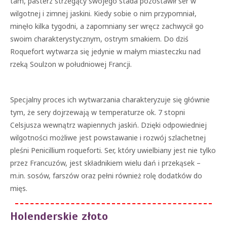
tam, pasterz strzegący swojego stada pozostawił ser w
wilgotnej i zimnej jaskini. Kiedy sobie o nim przypomniał,
minęło kilka tygodni, a zapomniany ser wręcz zachwycił go
swoim charakterystycznym, ostrym smakiem. Do dziś
Roquefort wytwarza się jedynie w małym miasteczku nad
rzeką Soulzon w południowej Francji.
Specjalny proces ich wytwarzania charakteryzuje się głównie
tym, że sery dojrzewają w temperaturze ok. 7 stopni
Celsjusza wewnątrz wapiennych jaskiń. Dzięki odpowiedniej
wilgotności możliwe jest powstawanie i rozwój szlachetnej
pleśni Penicillium roqueforti. Ser, który uwielbiany jest nie tylko
przez Francuzów, jest składnikiem wielu dań i przekąsek –
m.in. sosów, farszów oraz pełni również rolę dodatków do
mięs.
Holenderskie złoto