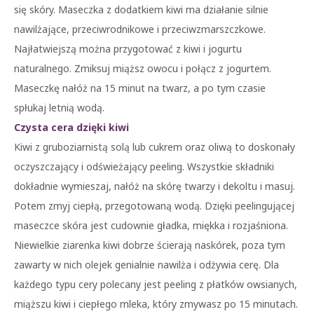
się skóry. Maseczka z dodatkiem kiwi ma działanie silnie
nawilżające, przeciwrodnikowe i przeciwzmarszczkowe.
Najłatwiejszą można przygotować z kiwi i jogurtu
naturalnego. Zmiksuj miąższ owocu i połącz z jogurtem.
Maseczkę nałóż na 15 minut na twarz, a po tym czasie
spłukaj letnią wodą.
Czysta cera dzięki kiwi
Kiwi z gruboziarnistą solą lub cukrem oraz oliwą to doskonały
oczyszczający i odświeżający peeling. Wszystkie składniki
dokładnie wymieszaj, nałóż na skórę twarzy i dekoltu i masuj.
Potem zmyj ciepłą, przegotowaną wodą. Dzięki peelingującej
maseczce skóra jest cudownie gładka, miękka i rozjaśniona.
Niewielkie ziarenka kiwi dobrze ścierają naskórek, poza tym
zawarty w nich olejek genialnie nawilża i odżywia cerę. Dla
każdego typu cery polecany jest peeling z płatków owsianych,
miąższu kiwi i ciepłego mleka, który zmywasz po 15 minutach.