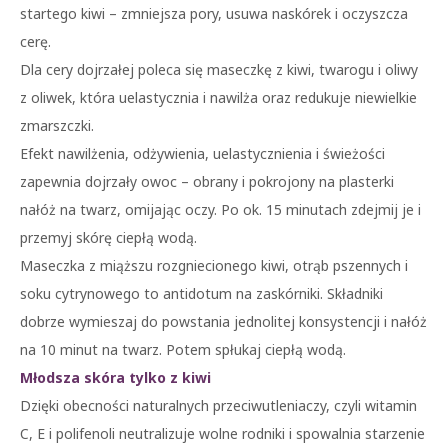
startego kiwi – zmniejsza pory, usuwa naskórek i oczyszcza
cerę.
Dla cery dojrzałej poleca się maseczkę z kiwi, twarogu i oliwy
z oliwek, która uelastycznia i nawilża oraz redukuje niewielkie
zmarszczki.
Efekt nawilżenia, odżywienia, uelastycznienia i świeżości
zapewnia dojrzały owoc – obrany i pokrojony na plasterki
nałóż na twarz, omijając oczy. Po ok. 15 minutach zdejmij je i
przemyj skórę ciepłą wodą.
Maseczka z miąższu rozgniecionego kiwi, otrąb pszennych i
soku cytrynowego to antidotum na zaskórniki. Składniki
dobrze wymieszaj do powstania jednolitej konsystencji i nałóż
na 10 minut na twarz. Potem spłukaj ciepłą wodą.
Młodsza skóra tylko z kiwi
Dzięki obecności naturalnych przeciwutleniaczy, czyli witamin
C, E i polifenoli neutralizuje wolne rodniki i spowalnia starzenie