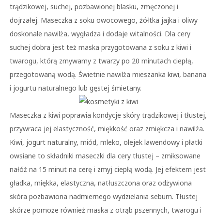
trądzikowej, suchej, pozbawionej blasku, zmęczonej i
dojrzałej. Maseczka z soku owocowego, żółtka jajka i oliwy
doskonale nawilża, wygładza i dodaje witalności. Dla cery
suchej dobra jest też maska przygotowana z soku z kiwi i
twarogu, którą zmywamy z twarzy po 20 minutach ciepłą,
przegotowaną wodą. Świetnie nawilża mieszanka kiwi, banana
i jogurtu naturalnego lub gęstej śmietany.
Maseczka z kiwi poprawia kondycje skóry trądzikowej i tłustej,
przywraca jej elastyczność, miękkość oraz zmiękcza i nawilża.
Kiwi, jogurt naturalny, miód, mleko, olejek lawendowy i płatki
owsiane to składniki maseczki dla cery tłustej – zmiksowane
nałóż na 15 minut na cerę i zmyj ciepłą wodą. Jej efektem jest
gładka, miękka, elastyczna, natłuszczona oraz odżywiona
skóra pozbawiona nadmiernego wydzielania sebum. Tłustej
skórze pomoże również maska z otrąb pszennych, twarogu i