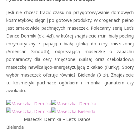
Jeśli nie chcesz tracić czasu na przygotowywanie domowych
kosmetyków, sięgnij po gotowe produkty. W drogeriach pełno
jest smakowicie pachnących maseczek. Polecamy serię Let’s
Dance Dermiki (ok. 4zł), w której znajdziecie m.in. biały peeling
enzymatyczny z papają i białą glinką do cery zniszczonej
(American Smooth), odprężającą maseczkę o zapachu
pomarańczy dla cery zmęczonej (Salsa) oraz czekoladową
maseczkę nawilżająco-energetyzującą z kakao (Funky). Spory
wybór maseczek oferuje również Bielenda (3 zł). Znajdziecie
tu kosmetyki pachnące ogórkiem i limonką, granatem czy
awokado.
Maseczki Dermika – Let’s Dance
Bielenda