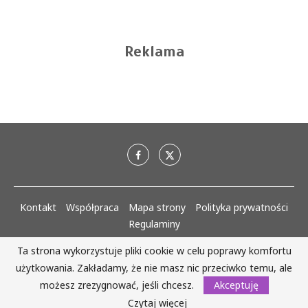
Reklama
Kontakt
Współpraca
Mapa strony
Polityka prywatności
Regulaminy
Ta strona wykorzystuje pliki cookie w celu poprawy komfortu
AlejaKobiet.pl @2020 - 2023 Wszystkie prawa zastrzeżone. | Realizacja:
użytkowania. Zakładamy, że nie masz nic przeciwko temu, ale
www.woh.group
możesz zrezygnować, jeśli chcesz.
Akceptuję
WRÓĆ DO GÓRY
Czytaj więcej