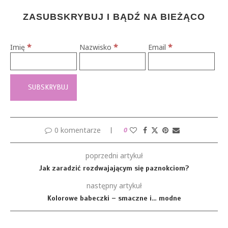
ZASUBSKRYBUJ I BĄDŹ NA BIEŻĄCO
*
*
*
Imię
Nazwisko
Email
0 komentarze
0
poprzedni artykuł
Jak zaradzić rozdwajającym się paznokciom?
następny artykuł
Kolorowe babeczki – smaczne i… modne