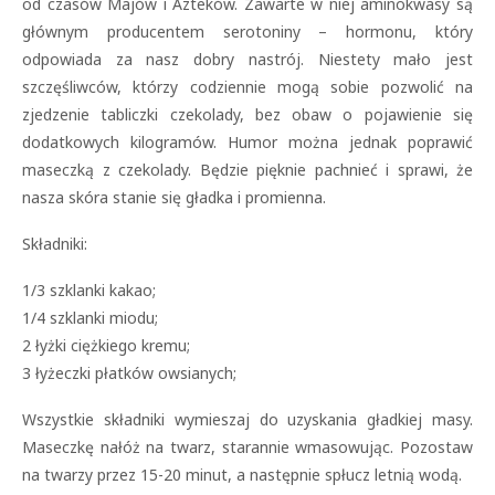
od czasów Majów i Azteków. Zawarte w niej aminokwasy są
głównym producentem serotoniny – hormonu, który
odpowiada za nasz dobry nastrój. Niestety mało jest
szczęśliwców, którzy codziennie mogą sobie pozwolić na
zjedzenie tabliczki czekolady, bez obaw o pojawienie się
dodatkowych kilogramów. Humor można jednak poprawić
maseczką z czekolady. Będzie pięknie pachnieć i sprawi, że
nasza skóra stanie się gładka i promienna.
Składniki:
1/3 szklanki kakao;
1/4 szklanki miodu;
2 łyżki ciężkiego kremu;
3 łyżeczki płatków owsianych;
Wszystkie składniki wymieszaj do uzyskania gładkiej masy.
Maseczkę nałóż na twarz, starannie wmasowując. Pozostaw
na twarzy przez 15-20 minut, a następnie spłucz letnią wodą.