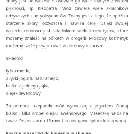
znany jest od wieków. Stosowało go wiele znanych z historii
piękności, np. Kleopatra. Miód zawiera wiele składników
odżywczych i antyoksydantów. Znany jest z tego, że opóźnia
starzenie skóry, oczyszcza i nawilża cerę. Dzięki swojej
wszechstronności jest składnikiem wielu kosmetyków, które
możemy znaleźć na półkach w drogerii. Miodowy kosmetyk
możemy także przygotować w domowym zaciszu.
Składniki:
łyżka miodu;
2 łyżki jogurtu naturalnego;
białko z jednego jajka;
olejek lawendowy;
Za pomocą trzepaczki miód wymieszaj z jogurtem. Dodaj
białko i kilka kropel olejku lawendowego. Maseczkę nałóż na
twarz. Pozostaw na 15 minut, a następnie spłucz letnią wodą.
Pyszne maseczki do kupienia w sklepie