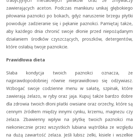
tradycyjnych metalowych pilników oraz ze zmywaczy
zawierających aceton. Podczas manikiuru unikaj głębokiego
piłowania paznokci po bokach, gdyż naruszenie brzegu płytki
powoduje zadzieranie się i pękanie paznokci. Pamiętaj także,
aby każdego dnia chronić swoje dłonie przed niepożądanym
działaniem środków czyszczących, proszków, detergentów,
które osłabią twoje paznokcie.
Prawidłowa dieta
Słaba kondycja twoich paznokci oznacza, że
najprawdopodobniej równie nieprawidłowo się odżywiasz.
Wzbogać swoje codzienne menu w sałatę, szpinak, które
zawierają żelazo, w ryby oraz jaja. Kupuj także bardzo dobre
dla zdrowia twoich dłoni płatki owsiane oraz orzechy, które są
cennym źródłem między innymi cynku, krzemu, magnezu czy
żelaza. Zbawienny wpływ na płytkę twoich paznokci ma
niekoniecznie przez wszystkich lubiana wątróbka ze względu
na dużą zawartość żelaza. Jeśli lubisz żelki, kisiele i wszelkie