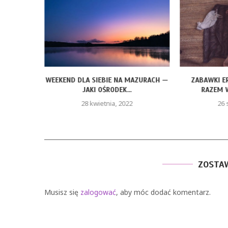
KSA –
WEEKEND DLA SIEBIE NA MAZURACH —
ZABAWKI E
YMI...
JAKI OŚRODEK...
RAZEM W
28 kwietnia, 2022
26 
ZOSTA
Musisz się
zalogować
, aby móc dodać komentarz.