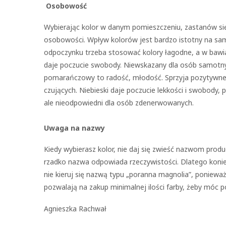
Osobowość
Wybierając kolor w danym pomieszczeniu, zastanów się,
osobowości. Wpływ kolorów jest bardzo istotny na sa
odpoczynku trzeba stosować kolory łagodne, a w bawial
daje poczucie swobody. Niewskazany dla osób samotnych
pomarańczowy to radość, młodość. Sprzyja pozytywnem
czujących. Niebieski daje poczucie lekkości i swobody
ale nieodpowiedni dla osób zdenerwowanych.
Uwaga na nazwy
Kiedy wybierasz kolor, nie daj się zwieść nazwom prod
rzadko nazwa odpowiada rzeczywistości. Dlatego konie
nie kieruj się nazwą typu „poranna magnolia”, poniewa
pozwalają na zakup minimalnej ilości farby, żeby móc 
Agnieszka Rachwał