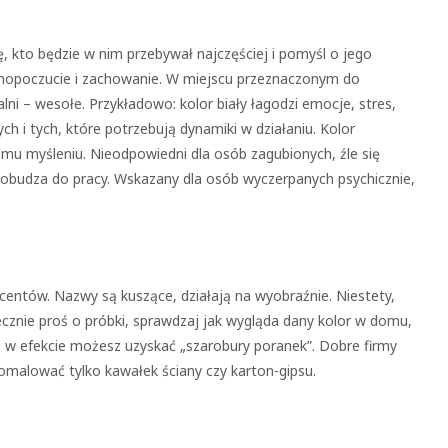
 kto będzie w nim przebywał najczęściej i pomyśl o jego
mopoczucie i zachowanie. W miejscu przeznaczonym do
ni – wesołe. Przykładowo: kolor biały łagodzi emocje, stres,
 i tych, które potrzebują dynamiki w działaniu. Kolor
u myśleniu. Nieodpowiedni dla osób zagubionych, źle się
, pobudza do pracy. Wskazany dla osób wyczerpanych psychicznie,
ucentów. Nazwy są kuszące, działają na wyobraźnie. Niestety,
cznie proś o próbki, sprawdzaj jak wygląda dany kolor w domu,
ż w efekcie możesz uzyskać „szarobury poranek”. Dobre firmy
pomalować tylko kawałek ściany czy karton-gipsu.