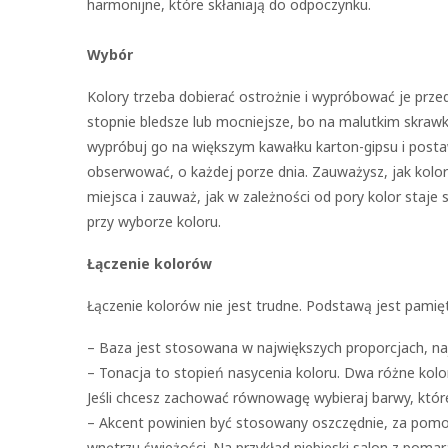
harmonijne, które skłaniają do odpoczynku.
Wybór
Kolory trzeba dobierać ostrożnie i wypróbować je prze
stopnie bledsze lub mocniejsze, bo na malutkim skrawku
wypróbuj go na większym kawałku karton-gipsu i post
obserwować, o każdej porze dnia. Zauważysz, jak kolor
miejsca i zauważ, jak w zależności od pory kolor staje s
przy wyborze koloru.
Łączenie kolorów
Łączenie kolorów nie jest trudne. Podstawą jest pamięt
– Baza jest stosowana w największych proporcjach, najc
– Tonacja to stopień nasycenia koloru. Dwa różne kolor
Jeśli chcesz zachować równowagę wybieraj barwy, które
– Akcent powinien być stosowany oszczędnie, za pomoc
wnętrzu świeżości. Na przykład niebieski salon z po