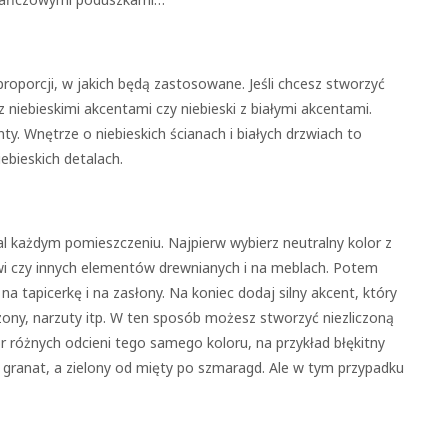
roporcji, w jakich będą zastosowane. Jeśli chcesz stworzyć
 z niebieskimi akcentami czy niebieski z białymi akcentami.
ty. Wnętrze o niebieskich ścianach i białych drzwiach to
iebieskich detalach.
 każdym pomieszczeniu. Najpierw wybierz neutralny kolor z
wi czy innych elementów drewnianych i na meblach. Potem
a tapicerkę i na zasłony. Na koniec dodaj silny akcent, który
ony, narzuty itp. W ten sposób możesz stworzyć niezliczoną
 różnych odcieni tego samego koloru, na przykład błękitny
granat, a zielony od mięty po szmaragd. Ale w tym przypadku