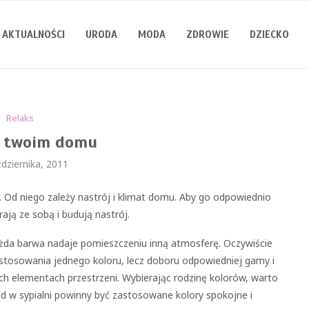
AKTUALNOŚCI
URODA
MODA
ZDROWIE
DZIECKO
Relaks
w twoim domu
dziernika, 2011
. Od niego zależy nastrój i klimat domu. Aby go odpowiednio
ają ze sobą i budują nastrój.
ażda barwa nadaje pomieszczeniu inną atmosferę. Oczywiście
stosowania jednego koloru, lecz doboru odpowiedniej gamy i
ch elementach przestrzeni. Wybierając rodzinę kolorów, warto
d w sypialni powinny być zastosowane kolory spokojne i