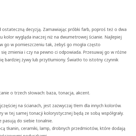
d ostateczną decyzją. Zamawiając próbki farb, poproś też o dwa
 kolor wygląda inaczej niż na dwumetrowej ścianie. Najlepiej
aw go w pomieszczeniu tak, żebyś go mogła często
 się zmienia i czy na pewno ci odpowiada. Przesuwaj go w różne
ię bardziej żywy lub przytłumiony. Światło to istotny czynnik
anie o trzech słowach: baza, tonacja, akcent.
zęściej na ścianach, jest zazwyczaj tłem dla innych kolorów.
y w tej samej tonacji kolorystycznej będą ze sobą współgrały.
 pasują do siebie tonalnie.
ą tkanin, ceramiki, lamp, drobnych przedmiotów, które dodają
marańczowymi poduszkami…