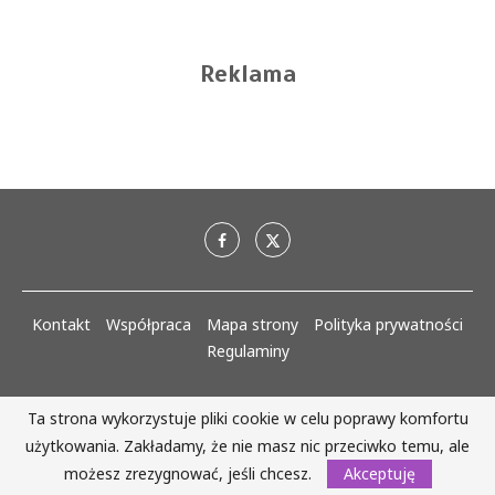
Reklama
Kontakt
Współpraca
Mapa strony
Polityka prywatności
Regulaminy
AlejaKobiet.pl @2020 - 2023 Wszystkie prawa zastrzeżone. | Realizacja:
Ta strona wykorzystuje pliki cookie w celu poprawy komfortu
www.woh.group
użytkowania. Zakładamy, że nie masz nic przeciwko temu, ale
możesz zrezygnować, jeśli chcesz.
Akceptuję
WRÓĆ DO GÓRY