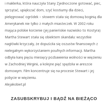
i maklerka, która nauczyła Stany Zjednoczone gotować, piec,
sprzątać, upiększać dom, szyć kostiumy dla dzieci,
pielęgnować ogródek – słowem stała się domową boginią dla
Amerykanek nie tylko z małych miasteczek. W 2002 roku
mająca polskie korzenie (jej panieńskie nazwisko to Kostyra)
Martha Stewart stała się obiektem skandalu: wszystkie
nagłówki krzyczały, że dopuściła się oszustw finansowych z
nielegalnym wykorzystaniem poufnych informacji. Martha
odbyła karę pięciu miesięcy pozbawienia wolności w więzieniu
w Zachodniej Wirginii, a kolejne pięć spędziła w areszcie
domowym. Film koncentruje się na procesie Stewart i jej
pobycie w więzieniu.
Alejakobiet.pl
ZASUBSKRYBUJ I BĄDŹ NA BIEŻĄCO