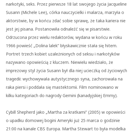
narkotyki, seks. Przez pierwsze 18 lat swojego życia Jacqueline
Susann (Michele Lee), córka nauczycielki i malarza, marzyła o
aktorstwie, by w końcu zdać sobie sprawę, że taka kariera nie
jest jej pisana. Postanowiła odnaleźć się w pisarstwie.
Odrzucona przez wielu redaktorów, wydana w końcu w roku
1966 powieść „Dolina lalek” błyskawicznie stała się hitem.
Portret trzech kobiet uzależnionych od seksu i narkotyków
nazywano opowieścią z kluczem. Niewielu wiedziało, że
imprezowy styl życia Susann był dla niej ucieczką od życiowych
tragedii: wychowywała autystycznego syna, zachorowała na
raka piersi i poddała się mastektomii. Film nominowano w
kilku kategoriach do nagrody Gemini (kanadyjskiej Emmy).
Cybill Shepherd jako „Martha za kratkami” (2005) w opowieści
o upadku domowej bogini Ameryki już 25 marca o godzinie
21:00 na kanale CBS Europa. Martha Stewart to była modelka