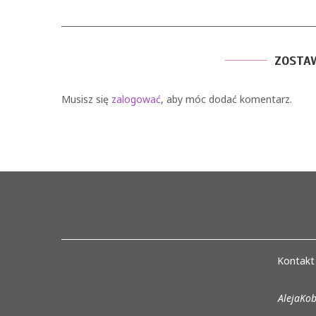
ZOSTA
Musisz się
zalogować
, aby móc dodać komentarz.
Kontakt
AlejaKob