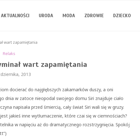
AKTUALNOŚCI
URODA
MODA
ZDROWIE
DZIECKO
ał wart zapamiętania
Relaks
yminał wart zapamiętania
dziernika, 2013
dziom docierać do najgłębszych zakamarków duszy, a oni
o dnia w zatoce nieopodal swojego domu Siri znajduje ciało
czyna napisała przed śmiercią, cały świat Siri wali się w gruzy.
est jakieś inne wytłumaczenie, które czai się w ciemnościach?
ytelnika w napięciu aż do dramatycznego rozstrzygnięcia. Spokój
tt”)