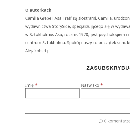
O autorkach
Camilla Grebe i Asa Träff są siostrami. Camilla, urodz
wydawnictwa StorySide, specjalizującego się w wydawa
w Sztokholmie. Asa, rocznik 1970, jest psychologiem 
centrum Sztokholmu. Spokój duszy to początek serii, kt
Alejakobiet.pl
ZASUBSKRYBUJ
*
*
Imię
Nazwisko
0 komentarz