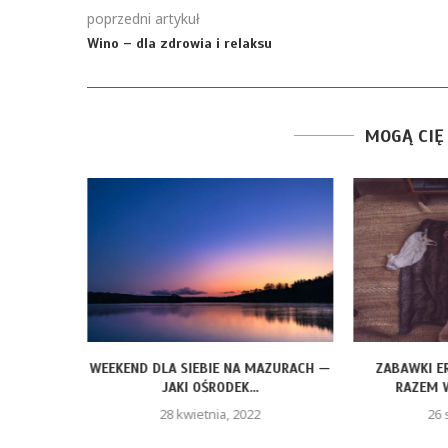
poprzedni artykuł
Wino – dla zdrowia i relaksu
MOGĄ CIĘ
RKSA –
WEEKEND DLA SIEBIE NA MAZURACH —
ZABAWKI E
RYMI...
JAKI OŚRODEK...
RAZEM W
28 kwietnia, 2022
26 