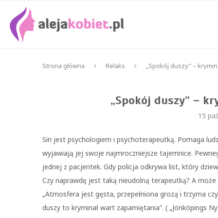
Strona główna
Relaks
„Spokój duszy” – krymin
„Spokój duszy” – kr
15 paź
Siri jest psychologiem i psychoterapeutką. Pomaga lu
wyjawiają jej swoje najmroczniejsze tajemnice. Pewneg
jednej z pacjentek. Gdy policja odkrywa list, który dziew
Czy naprawdę jest taką nieudolną terapeutką? A może j
„Atmosfera jest gęsta, przepełniona grozą i trzyma cz
duszy to kryminał wart zapamiętania”. ( „Jönköpings Ny