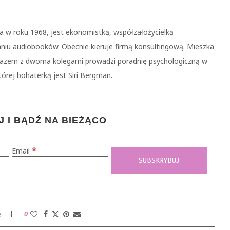
ona w roku 1968, jest ekonomistką, współzałożycielką
niu audiobooków. Obecnie kieruje firmą konsultingową. Mieszka
i razem z dwoma kolegami prowadzi poradnię psychologiczną w
órej bohaterką jest Siri Bergman.
 I BĄDŹ NA BIEŻĄCO
*
Email
e
0