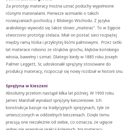
Za prototyp materacy można uznać poduchy wypełnione
różnymi materiałami. Pierwsze wzmianki o takich
rozwiązaniach pochodzą z Bliskiego Wschodu. Z języka
arabskiego wywodzi się także słowo „materac”. To w Egipcie
stworzono prototyp stelaża. Miał on postać sieci rozpiętej
między ramą łóżka i przykrytej liśćmi palmowymi. Przez setki
lat materace robiono ze strąków grochu, kłębów końskiego
włosia, bawełny i szmat. Dlatego kiedy w 1885 roku Joseph
Palmer Leggett, Sr, udoskonalił sprężyny stosowane do
produkcji materacy, rozpoczął się nowy rozdział w historii snu.
Sprężyna w kieszeni
Absolutny przełom nastąpił kilka lat później. W 1900 roku
James Marshall wynalazł sprężyny kieszeniowe. Ich
konstrukcja bazuje na tradycyjnych sprężynach, tyle że
umieszczonych w oddzielnych kieszeniach. Dzięki temu
pracują one niezależnie od siebie, co oznacza, że ugięcie
jednej nie wywołuje reakcji kolejnych. Na materacu