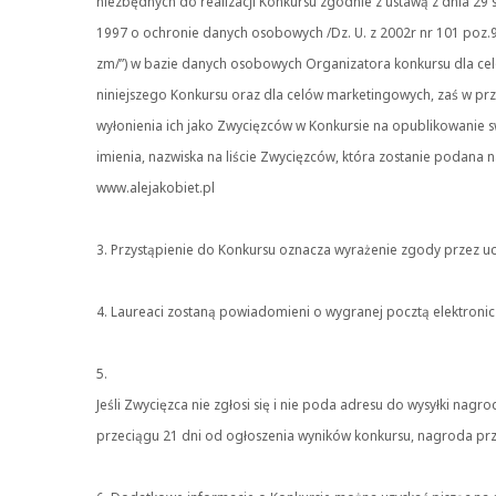
niezbędnych do realizacji Konkursu zgodnie z ustawą z dnia 29 
1997 o ochronie danych osobowych /Dz. U. z 2002r nr 101 poz.
zm/”) w bazie danych osobowych Organizatora konkursu dla ce
niniejszego Konkursu oraz dla celów marketingowych, zaś w pr
wyłonienia ich jako Zwycięzców w Konkursie na opublikowanie 
imienia, nazwiska na liście Zwycięzców, która zostanie podana n
www.alejakobiet.pl
3. Przystąpienie do Konkursu oznacza wyrażenie zgody przez uc
4. Laureaci zostaną powiadomieni o wygranej pocztą elektroni
5.
Jeśli Zwycięzca nie zgłosi się i nie poda adresu do wysyłki nagro
przeciągu 21 dni od ogłoszenia wyników konkursu, nagroda pr