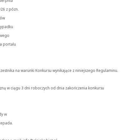
sierpnia
926 z pózn.
lów
zypadku
swego
a portalu
zestnika na warunki Konkursu wynikające z niniejszego Regulaminu.
czną w ciągu 3 dni roboczych od dnia zakończenia konkursu
dy w
zepada.