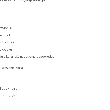
res e-mail: info@alejakobiet.pl.
wyłoni 6
 nagród
oby, które
rzypadku
uje kolejność nadesłania odpowiedzi
.
8 września 2014r.
d otrzymania
agrody tylko