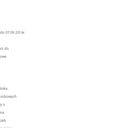
do 07.09.2014r.
niż do
sowe
tnika
 osobowych
wy o
 na
rzeb