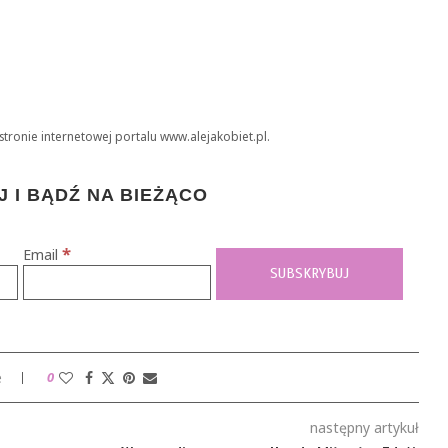
stronie internetowej portalu www.alejakobiet.pl.
 I BĄDŹ NA BIEŻĄCO
*
Email
e
0
następny artykuł