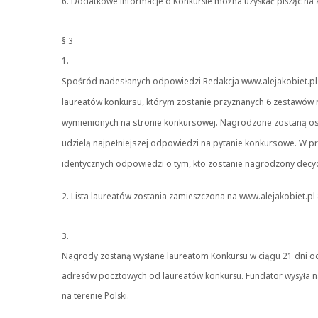
6. Dodatkowe informacje o Konkursie można uzyskać pisząc na ad
§ 3
1.
Spośród nadesłanych odpowiedzi Redakcja www.alejakobiet.pl 
laureatów konkursu, którym zostanie przyznanych 6 zestawów
wymienionych na stronie konkursowej. Nagrodzone zostaną os
udzielą najpełniejszej odpowiedzi na pytanie konkursowe. W p
identycznych odpowiedzi o tym, kto
zostanie nagrodzony decyd
2. Lista laureatów zostania zamieszczona na www.alejakobiet.pl 
3.
Nagrody zostaną wysłane laureatom Konkursu w ciągu 21 dni o
adresów pocztowych od laureatów konkursu. Fundator wysyła n
na terenie Polski.