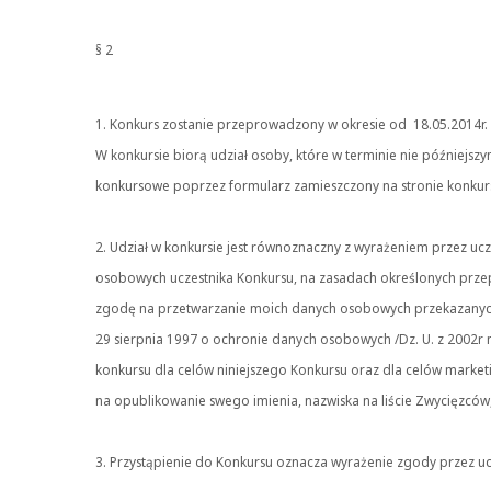
§ 2
1. Konkurs zostanie przeprowadzony w okresie od 18.05.2014r. 
W konkursie biorą udział osoby, które w terminie nie późniejszy
konkursowe poprzez formularz zamieszczony na stronie konkur
2. Udział w konkursie jest równoznaczny z wyrażeniem przez u
osobowych uczestnika Konkursu, na zasadach określonych prze
zgodę na przetwarzanie moich danych osobowych przekazanych 
29 sierpnia 1997 o ochronie danych osobowych /Dz. U. z 2002r
konkursu dla celów niniejszego Konkursu oraz dla celów marke
na opublikowanie swego imienia, nazwiska na liście Zwycięzców
3. Przystąpienie do Konkursu oznacza wyrażenie zgody przez uc