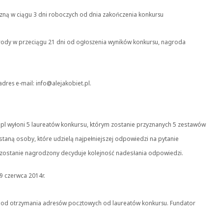
czną w ciągu 3 dni roboczych od dnia zakończenia konkursu
nagrody w przeciągu 21 dni od ogłoszenia wyników konkursu, nagroda
res e-mail: info@alejakobiet.pl.
pl wyłoni 5 laureatów konkursu, którym zostanie przyznanych 5 zestawów
aną osoby, które udzielą najpełniejszej odpowiedzi na pytanie
zostanie nagrodzony decyduje kolejność nadesłania odpowiedzi
.
 9 czerwca 2014r.
i od otrzymania adresów pocztowych od laureatów konkursu. Fundator