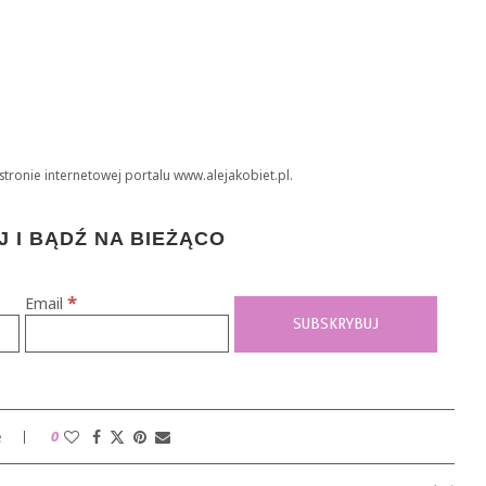
stronie internetowej portalu www.alejakobiet.pl.
 I BĄDŹ NA BIEŻĄCO
*
Email
e
0