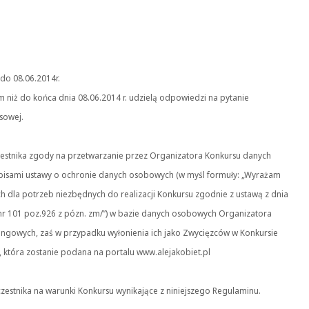
do 08.06.2014r.
m niż do końca dnia 08.06.2014 r. udzielą odpowiedzi na pytanie
sowej.
czestnika zgody na przetwarzanie przez Organizatora Konkursu danych
pisami ustawy o ochronie danych osobowych (w myśl formuły: „Wyrażam
dla potrzeb niezbędnych do realizacji Konkursu zgodnie z ustawą z dnia
 nr 101 poz.926 z pózn. zm/”) w bazie danych osobowych Organizatora
tingowych, zaś w przypadku wyłonienia ich jako Zwycięzców w Konkursie
, która zostanie podana na portalu www.alejakobiet.pl
zestnika na warunki Konkursu wynikające z niniejszego Regulaminu.