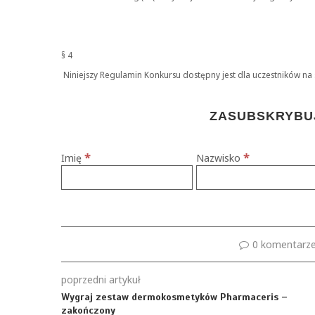
§ 4
Niniejszy Regulamin Konkursu dostępny jest dla uczestników na 
ZASUBSKRYBUJ
*
*
Imię
Nazwisko
0 komentarz
poprzedni artykuł
Wygraj zestaw dermokosmetyków Pharmaceris –
zakończony