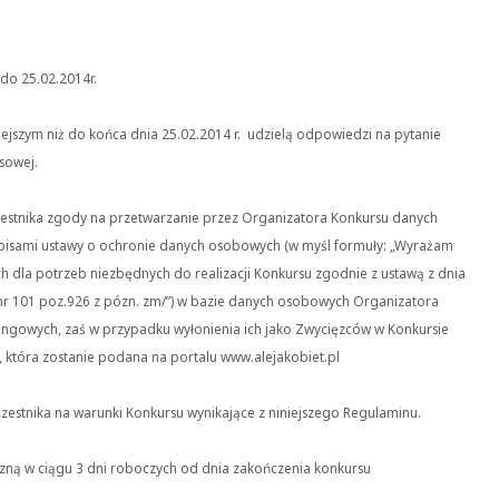
do 25.02.2014r.
iejszym niż do końca dnia 25.02.2014 r. udzielą odpowiedzi na pytanie
sowej.
czestnika zgody na przetwarzanie przez Organizatora Konkursu danych
pisami ustawy o ochronie danych osobowych (w myśl formuły: „Wyrażam
dla potrzeb niezbędnych do realizacji Konkursu zgodnie z ustawą z dnia
 nr 101 poz.926 z pózn. zm/”) w bazie danych osobowych Organizatora
tingowych, zaś w przypadku wyłonienia ich jako Zwycięzców w Konkursie
, która zostanie podana na portalu www.alejakobiet.pl
zestnika na warunki Konkursu wynikające z niniejszego Regulaminu.
czną w ciągu 3 dni roboczych od dnia zakończenia konkursu