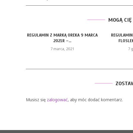
MOGĄ CIĘ
IN Z MARKĄ OREKA 9 MARCA
REGULAMIN KONKURSU Z
2021R –...
FLOSLEK – 10 GRUDNIA
7 marca, 2021
7 grudnia, 2019
ZOSTA
Musisz się
zalogować
, aby móc dodać komentarz.