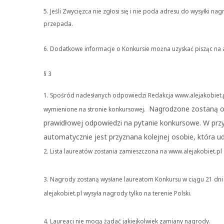
5. Jeśli Zwycięzca nie zgłosi się i nie poda adresu do wysyłki 
przepada.
6. Dodatkowe informacje o Konkursie można uzyskać pisząc na ad
§ 3
1. Spośród nadesłanych odpowiedzi Redakcja www.alejakobiet.p
Nagrodzone zostaną os
wymienione na stronie konkursowej.
prawidłowej odpowiedzi na pytanie konkursowe. W prz
automatycznie jest przyznana kolejnej osobie, która ud
2. Lista laureatów zostania zamieszczona na www.alejakobiet.pl 
3. Nagrody zostaną wysłane laureatom Konkursu w ciągu 21 dn
alejakobiet.pl wysyła nagrody tylko na terenie Polski.
4. Laureaci nie mogą żądać jakiejkolwiek zamiany nagrody.