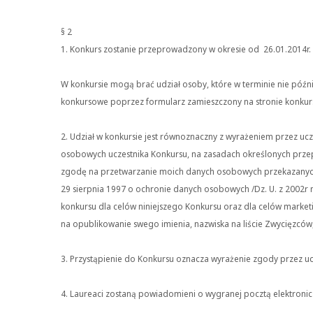
§ 2
1. Konkurs zostanie przeprowadzony w okresie od 26.01.2014r. 
W konkursie mogą brać udział osoby, które w terminie nie późn
konkursowe poprzez formularz zamieszczony na stronie konkur
2. Udział w konkursie jest równoznaczny z wyrażeniem przez u
osobowych uczestnika Konkursu, na zasadach określonych prze
zgodę na przetwarzanie moich danych osobowych przekazanych 
29 sierpnia 1997 o ochronie danych osobowych /Dz. U. z 2002r
konkursu dla celów niniejszego Konkursu oraz dla celów marke
na opublikowanie swego imienia, nazwiska na liście Zwycięzców
3. Przystąpienie do Konkursu oznacza wyrażenie zgody przez uc
4. Laureaci zostaną powiadomieni o wygranej pocztą elektroni