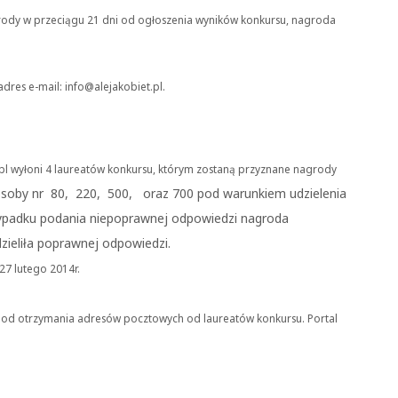
nagrody w przeciągu 21 dni od ogłoszenia wyników konkursu, nagroda
res e-mail: info@alejakobiet.pl.
l wyłoni 4 laureatów konkursu, którym zostaną przyznane nagrody
oby nr 80, 220, 500, oraz 700 pod warunkiem udzielenia
ypadku podania niepoprawnej odpowiedzi nagroda
zieliła poprawnej odpowiedzi.
27 lutego 2014r.
i od otrzymania adresów pocztowych od laureatów konkursu. Portal