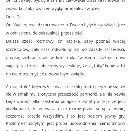
On: Chcę więc byś była ze mną całkowicie otwarta i mówiła mi
wszystko, tak powinien wyglądać idealny związek.
Ona. Tak!
On: Więc opowiedz mi również o Twoich byłych związkach (też
w odniesieniu do seksualnej przeszłości).
Dalsza cześć rozmowy: on naciska, żeby poznać więcej
szczegółów, cały czas odwołując się do zasady szczerości,
ona się wzbrania, ale w końcu dla świętego spokoju mówi
więcej. Na to on, oburzony wykrzykuje, że z „taką” kobieta to
on nie może myśleć o poważnym związku.
Co się stało? Mężczyźnie wcale nie tak prosto przyznać się, że
nie w smak mu erotyczna przeszłość partnerki, ale nie powie
tego wprost tylko zastawia pułapkę. Przynętą w tej grze jest
przekonanie, że w związku nie mamy przed sobą tajemnic,
szczerość przede wszystkim, i to jest poziom jawny gry.
Poziomem ukrytym jest próba udowodnienia niemoralności
partnerce, a gdy ta się obnażyła, partner miał dowód i z