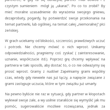
czystym sumieniem mógł ją „ukarać”. Po co to zrobił? By
mieć moralne uzasadnienie do wyrażenia swojego gniewu,
dezaprobaty, pogardy, by potwierdzić swoje przekonania na
temat partnerki, lub ogólniej, na temat całej „niemoralnej” płci
żeńskiej.
W grach uciekamy od bliskości, szczerości, prawdziwych uczuć
i potrzeb. Nie chcemy mówić o nich wprost. Unikamy
odpowiedzialności, pragniemy coś zyskać ( zainteresowanie,
uznanie, współczucie itd.). Poprzez grę chcemy wpływać na
partnera w taki sposób, aby dostać to, o co nie odważymy się
prosić wprost. Gramy z nudów! Zapełniamy grami wspólny
czas, wtedy gdy niewiele nas już łączy, a napięcie związane z
grami zastępuje uczucia, które w tym związku już umarły.
Na pewno byliście nie raz w sytuacji, gdy partner w kłopotach
wylewał swoje żale, a wy usilnie staraliście się wymyślić jak mu
pomóc, sugerowaliście możliwe rozwiązania, jednak za