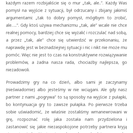
każdym razem rozbijaliście się o mur „tak, ale..”. Każdy Was
pomysł na wyjście z sytuacji, był odrzucany i zbijany jakimiś
argumentami: „tak to dobry
pomysł, mógłbym to zrobić,
ale…..”. Gdy ktoś używa mechanizmu „tak, ale” wcale nie chce
realnej pomocy, bardziej chce się wyżalić i rozczulać nad sobą,
a przez „tak, ale” chce się utwierdzić w przekonaniu, że
naprawdę jest w beznadziejnej sytuacji i nic i nikt nie może mu
pomóc. Więc nie jest to czas na konstruktywne rozwiązywanie
problemów, a żadna nasza rada, chociażby najlepsza, go
niezadowoli.
Prowadzimy gry na co dzień, albo sami je zaczynamy
(nieświadomie) albo jesteśmy w nie wciągani. Ale gdy nasz
partner z nami „pogrywa” to są sposoby na wyjście z pułapki,
bo kontynuacja gry to zawsze pułapka. Po pierwsze trzeba
sobie uświadomić, że właśnie zostaliśmy wmanewrowani w
grę, rozpoznać rolę jaka została nam przydzielona i
zastanowić się jakie niezaspokojone potrzeby partnera kryją