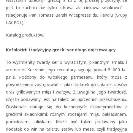
wszystkim turecką i grecką, a to z tej prostej przyczyny, że
jest to kuchnia nie tylko zdrowa ale ciekawa smakowo” –
relacjonuje Pan Tomasz Barski Wiceprezes ds. Handlu (Grupy
LACPOL).
Katalog produktów:
Kefalotiri: tradycyjny grecki ser długo dojrzewający
To wyśmienity twardy ser o wyrazistym, pikantnym smaku i
aromacie. Korzenie jego receptury sięgają ponad 5 000 lat
p.n.e. Podobny do włoskiego parmezanu, który może z
powodzeniem zastępować – jako dodatek do sałatek, sosów
oraz grillowanych mięs i warzyw. Z uwagi na jego twardość,
często podawany jest na talerz po uprzednim przesmażeniu.
Doskonale nadaje się do kuchennych eksperymentów z
greckimi składnikami: różnymi rodzajami mięs, bakłażanem,
pomidorami, oliwkami. Może być także podawany jako
dodatek do win na talerzu serów lub meze, czyli tradycyjna