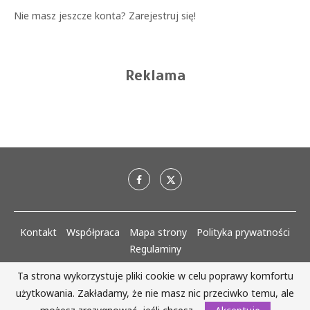
Nie masz jeszcze konta?
Zarejestruj się!
Reklama
Kontakt
Współpraca
Mapa strony
Polityka prywatności
Regulaminy
Ta strona wykorzystuje pliki cookie w celu poprawy komfortu
AlejaKobiet.pl @2020 - 2023 Wszystkie prawa zastrzeżone. | Realizacja:
użytkowania. Zakładamy, że nie masz nic przeciwko temu, ale
www.woh.group