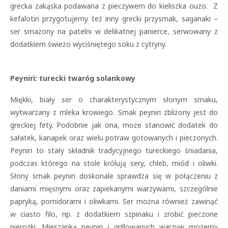
grecka zakąska podawana z pieczywem do kieliszka ouzo. Z
kefalotiri przygotujemy też inny grecki przysmak, saganaki –
ser smażony na patelni w delikatnej panierce, serwowany z
dodatkiem świeżo wyciśniętego soku z cytryny.
Peyniri: turecki twaróg solankowy
Miękki, biały ser o charakterystycznym słonym smaku,
wytwarzany z mleka krowiego. Smak peyniri zbliżony jest do
greckiej fety. Podobnie jak ona, może stanowić dodatek do
sałatek, kanapek oraz wielu potraw gotowanych i pieczonych.
Peyniri to stały składnik tradycyjnego tureckiego śniadania,
podczas którego na stole królują sery, chleb, miód i oliwki.
Słony smak peyniri doskonale sprawdza się w połączeniu z
daniami mięsnymi oraz zapiekanymi warzywami, szczególnie
papryką, pomidorami i oliwkami. Ser można również zawinąć
w ciasto filo, np. z dodatkiem szpinaku i zrobić pieczone
pierożki. Mieszanką peyniri i grillowanych warzyw możemy