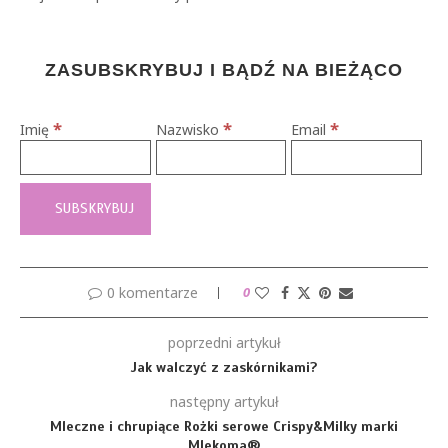
ZASUBSKRYBUJ I BĄDŹ NA BIEŻĄCO
*
*
*
Imię
Nazwisko
Email
0 komentarze
0
poprzedni artykuł
Jak walczyć z zaskórnikami?
następny artykuł
Mleczne i chrupiące Rożki serowe Crispy&Milky marki
Mlekoma®