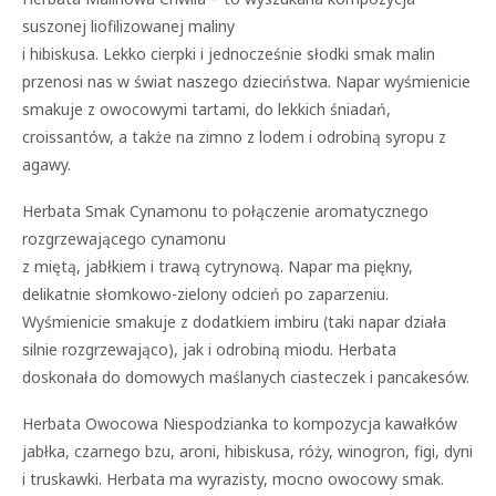
suszonej liofilizowanej maliny
i hibiskusa. Lekko cierpki i jednocześnie słodki smak malin
przenosi nas w świat naszego dzieciństwa. Napar wyśmienicie
smakuje z owocowymi tartami, do lekkich śniadań,
croissantów, a także na zimno z lodem i odrobiną syropu z
agawy.
Herbata Smak Cynamonu to połączenie aromatycznego
rozgrzewającego cynamonu
z miętą, jabłkiem i trawą cytrynową. Napar ma piękny,
delikatnie słomkowo-zielony odcień po zaparzeniu.
Wyśmienicie smakuje z dodatkiem imbiru (taki napar działa
silnie rozgrzewająco), jak i odrobiną miodu. Herbata
doskonała do domowych maślanych ciasteczek i pancakesów.
Herbata Owocowa Niespodzianka to kompozycja kawałków
jabłka, czarnego bzu, aroni, hibiskusa, róży, winogron, figi, dyni
i truskawki. Herbata ma wyrazisty, mocno owocowy smak.