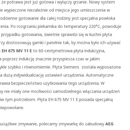
e, że potrawa jest już gotowa i wyłączy grzanie. Nowy system
ie wypieczone niezależnie od miejsca jego umieszczenia w
dzienne gotowanie dla całej rodziny jest specjalna powłoka
zczenia. Po rozgrzaniu piekarnika do temperatury 220°C, powoduje
 W przypadku gotowania, świetnie sprawdzi się w kuchni płyta
rzy dostosowują garnki i patelnie tak, by można było ich używać
EH 675 MV 11 E
to 60-centymetrowa płyta indukcyjna,
a poprzez indukcję znacznie przyspiesza czas w jakim
wykle szybko i równomiernie. Płyta Siemens została wyposażona
a dużą indywidualizację ustawień urządzenia. Automatyczne
rawia bezpieczeństwo użytkowania tego urządzenia. W
 by nie miały one możliwości samodzielnego włączania urządzeń
iw tym potrzebom. Płyta EH 675 MV 11 E posiada specjalną
 niepowołane.
i na uciążliwe zmywanie, polecamy zmywarkę do zabudowy
AEG