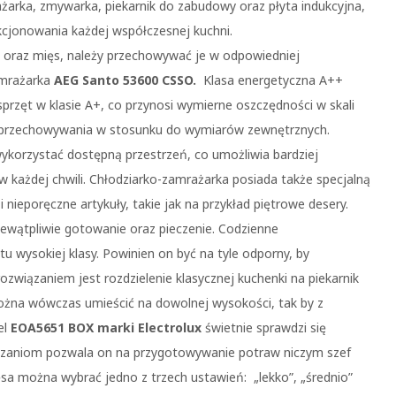
żarka, zmywarka, piekarnik do zabudowy oraz płyta indukcyjna,
kcjonowania każdej współczesnej kuchni.
oraz mięs, należy przechowywać je w odpowiedniej
amrażarka
AEG Santo 53600 CSSO.
Klasa energetyczna A++
przęt w klasie A+, co przynosi wymierne oszczędności w skali
ę przechowywania w stosunku do wymiarów zewnętrznych.
wykorzystać dostępną przestrzeń, co umożliwia bardziej
 każdej chwili. Chłodziarko-zamrażarka posiada także specjalną
 nieporęczne artykuły, takie jak na przykład piętrowe desery.
ewątpliwie gotowanie oraz pieczenie. Codzienne
wysokiej klasy. Powinien on być na tyle odporny, by
ozwiązaniem jest rozdzielenie klasycznej kuchenki na piekarnik
ożna wówczas umieścić na dowolnej wysokości, tak by z
el
EOA5651 BOX marki Electrolux
świetnie sprawdzi się
wiązaniom pozwala on na przygotowywanie potraw niczym szef
ęsa można wybrać jedno z trzech ustawień: „lekko”, „średnio”