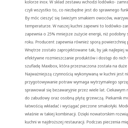
kolorze inox. W skład zestawu wchodzi lodówko- zamra
czyli wszystko to, co niezbędne jest do sprawnego fun
By móc cieszyć się świeżym smakiem owoców, warzyw 
temperaturze. W naszej kuchni zapewni to lodówko-z
zapewnia o 25% mniejsze zużycie energii, niż podobny s
roku. Producent zapewnia również sporą powierzchni
Wnętrze zostało zaprojektowane tak, by jak najlepiej 
efektywne rozmieszczanie produktów i dostęp do nich w
szufladę Maxibox, która przeznaczona została na duże i
Najważniejszą czynnością wykonywaną w kuchni jest ni
przygotowywanie potraw wymaga wytrzymałego sprzętu 
sprawował się bezawaryjnie przez wiele lat. Ciekawym r
do zabudowy oraz osobną płytę grzewczą. Piekarnik m
łatwością wkładać i wyciągać pieczone smakołyki. Mod
właśnie w takiej kombinacji. Dzięki nowatorskim roz
kuchni w najdroższej restauracji. Podczas pieczenia mi