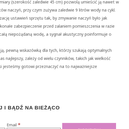
ymiary (szerokość zaledwie 45 cm) pozwolą umieścić ją nawet w
etów naczyń, przy czym zużywa zaledwie 9 litrów wody na cykl.
zację ustawień sprzętu tak, by zmywanie naczyń było jak
onałe zabezpieczenie przed zalaniem pomieszczenia w razie
całą niepożądaną wodę, a sygnał akustyczny poinformuje o
ją, pewną wskazówką dla tych, którzy szukają optymalnych
nas najlepszy, zależy od wielu czynników, takich jak wielkość
ki jesteśmy gotowi przeznaczyć na to najważniejsze
 I BĄDŹ NA BIEŻĄCO
*
Email