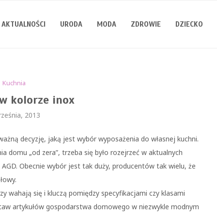
AKTUALNOŚCI
URODA
MODA
ZDROWIE
DZIECKO
Kuchnia
w kolorze inox
rześnia, 2013
ważną decyzję, jaką jest wybór wyposażenia do własnej kuchni.
a domu „od zera”, trzeba się było rozejrzeć w aktualnych
 AGD. Obecnie wybór jest tak duży, producentów tak wielu, że
łowy.
y wahają się i kluczą pomiędzy specyfikacjami czy klasami
staw artykułów gospodarstwa domowego w niezwykle modnym