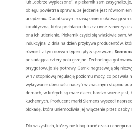
lub „dobrze wypieczone”, a piekarnik sam zasygnalizuj
obiegu powietrza sprawia, że jedzenie jest równomiern
urządzeniu. Dodatkowym rozwiązaniem ułatwiającym co
katalityczna, która pochłania tłuszcz i inne zanieczys
ona ich utlenienie. Piekarnik czyści się właściwie sam.
indukcyjna. Z dnia na dzień przybywa producentów, któ
również z tym nowym typem płyty grzewczej.
Siemens 
posiadająca cztery pola grzejne. Technologia gotowani
przygotowuje się potrawy. Garnki nagrzewają się niez
w 17 stopniową regulację poziomu mocy, co pozwala n
wykrywanie obecności naczyń w znacznym stopniu pop
domach, w których są małe dzieci, bardzo ważne jest,
kuchennych. Producent marki Siemens wyszedł naprzec
blokadę, która uniemożliwia jej włączenie przez osoby
Dla wszystkich, którzy nie lubią tracić czasu i energi