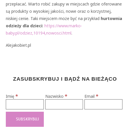
przepłacać. Warto robić zakupy w miejscach gdzie oferowane
są produkty o wysokiej jakości, nowe oraz o korzystnej,
niskiej cenie. Taki miejscem może być na przykład
hurtownia
odzieży dla dzieci
:
https://www.marko-
baby.pl/odziez,10194,nowosci.html
.
Alejakobiet.pl
ZASUBSKRYBUJ I BĄDŹ NA BIEŻĄCO
*
*
*
Imię
Nazwisko
Email