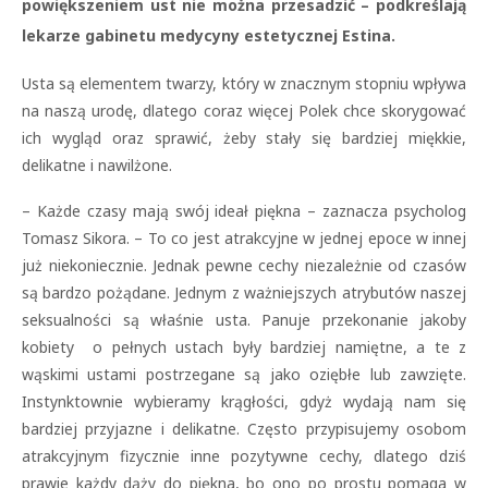
powiększeniem ust nie można przesadzić – podkreślają
lekarze gabinetu medycyny estetycznej Estina.
Usta są elementem twarzy, który w znacznym stopniu wpływa
na naszą urodę, dlatego coraz
więcej Polek chce skorygować
ich wygląd oraz sprawić, żeby stały się bardziej miękkie,
delikatne i nawilżone.
– Każde cza
sy mają swój ideał piękna – zaznacza psycholog
Tomasz Sikora. – To co jest atrakcyjne w jednej epoce w innej
już niekoniecznie. Jednak pewne cechy niezależnie od czasów
są bardzo pożądane. Jednym z ważniejszych atrybutów naszej
seksualności są właśnie usta. Panuje przekonanie jakoby
kobiety o pełnych ustach były bardziej namiętne, a te z
wąskimi ustami postrzegane są jako oziębłe lub zawzięte.
Instynktownie wybieramy krągłości, gdyż wydają nam się
bardziej przyjazne i delikatne. Często przypisujemy osobom
atrakcyjnym fizycznie inne pozytywne cechy, dlatego dziś
prawie każdy dąży do piękna, bo ono po prostu pomaga w