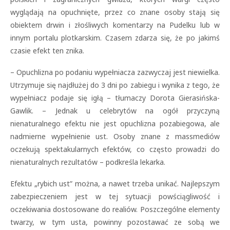
wyglądają na opuchnięte, przez co znane osoby stają się
obiektem drwin i złośliwych komentarzy na Pudelku lub w
innym portalu plotkarskim. Czasem zdarza się, że po jakimś
czasie efekt ten znika.
– Opuchlizna po podaniu wypełniacza zazwyczaj jest niewielka.
Utrzymuje się najdłużej do 3 dni po zabiegu i wynika z tego, że
wypełniacz podaje się igłą – tłumaczy Dorota Gierasińska-
Gawlik. – Jednak u celebrytów na ogół przyczyną
nienaturalnego efektu nie jest opuchlizna pozabiegowa, ale
nadmierne wypełnienie ust. Osoby znane z massmediów
oczekują spektakularnych efektów, co często prowadzi do
nienaturalnych rezultatów – podkreśla lekarka.
Efektu „rybich ust” można, a nawet trzeba unikać. Najlepszym
zabezpieczeniem jest w tej sytuacji powściągliwość i
oczekiwania dostosowane do realiów. Poszczególne elementy
twarzy, w tym usta, powinny pozostawać ze sobą we