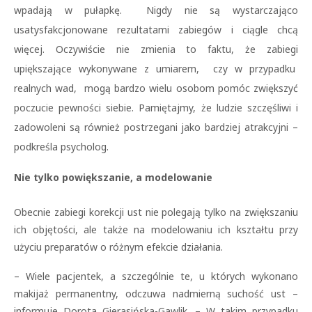
wpadają w pułapkę. Nigdy nie są wystarczająco
usatysfakcjonowane rezultatami zabiegów i ciągle chcą
więcej. Oczywiście nie zmienia to faktu, że zabiegi
upiększające wykonywane z umiarem, czy w przypadku
realnych wad, mogą bardzo wielu osobom pomóc zwiększyć
poczucie pewności siebie. Pamiętajmy, że ludzie szczęśliwi i
zadowoleni są również postrzegani jako bardziej atrakcyjni –
podkreśla psycholog.
Nie tylko powiększanie, a modelowanie
Obecnie zabiegi korekcji ust nie polegają tylko na zwiększaniu
ich objętości, ale także na modelowaniu ich kształtu przy
użyciu preparatów o różnym efekcie działania.
– Wiele pacjentek, a szczególnie te, u których wykonano
makijaż permanentny, odczuwa nadmierną suchość ust –
informuje Dorota Gierasińska-Gawlik. – W takim przypadku