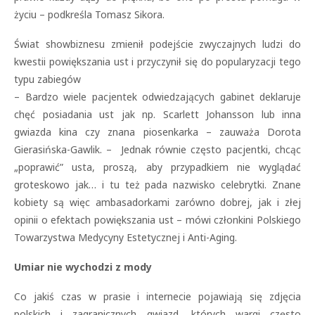
życiu – podkreśla Tomasz Sikora.
Świat showbiznesu zmienił podejście zwyczajnych ludzi do
kwestii powiększania ust i przyczynił się do popularyzacji tego
typu zabiegów
– Bardzo wiele pacjentek odwiedzających gabinet deklaruje
chęć posiadania ust jak np. Scarlett Johansson lub inna
gwiazda kina czy znana piosenkarka – zauważa Dorota
Gierasińska-Gawlik. – Jednak równie często pacjentki, chcąc
„poprawić” usta, proszą, aby przypadkiem nie wyglądać
groteskowo jak… i tu też pada nazwisko celebrytki. Znane
kobiety są więc ambasadorkami zarówno dobrej, jak i złej
opinii o efektach powiększania ust – mówi członkini Polskiego
Towarzystwa Medycyny Estetycznej i Anti-Aging.
Umiar nie wychodzi z mody
Co jakiś czas w prasie i internecie pojawiają się zdjęcia
polskich i zagranicznych gwiazd, których wargi często