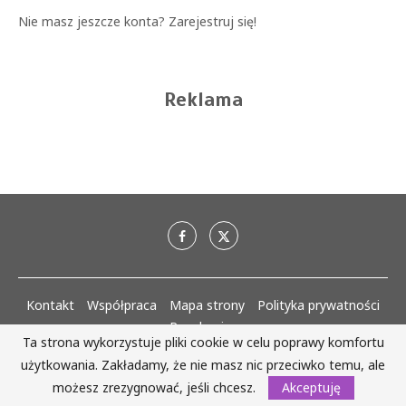
Nie masz jeszcze konta?
Zarejestruj się!
Reklama
Kontakt
Współpraca
Mapa strony
Polityka prywatności
Regulaminy
Ta strona wykorzystuje pliki cookie w celu poprawy komfortu
użytkowania. Zakładamy, że nie masz nic przeciwko temu, ale
AlejaKobiet.pl @2020 - 2023 Wszystkie prawa zastrzeżone. | Realizacja:
www.woh.group
możesz zrezygnować, jeśli chcesz.
Akceptuję