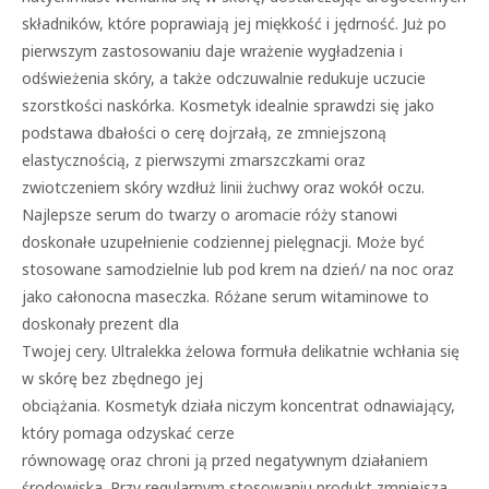
składników, które poprawiają jej miękkość i jędrność. Już po
pierwszym zastosowaniu daje wrażenie wygładzenia i
odświeżenia skóry, a także odczuwalnie redukuje uczucie
szorstkości naskórka. Kosmetyk idealnie sprawdzi się jako
podstawa dbałości o cerę dojrzałą, ze zmniejszoną
elastycznością, z pierwszymi zmarszczkami oraz
zwiotczeniem skóry wzdłuż linii żuchwy oraz wokół oczu.
Najlepsze serum do twarzy o aromacie róży stanowi
doskonałe uzupełnienie codziennej pielęgnacji. Może być
stosowane samodzielnie lub pod krem na dzień/ na noc oraz
jako całonocna maseczka. Różane serum witaminowe to
doskonały prezent dla
Twojej cery. Ultralekka żelowa formuła delikatnie wchłania się
w skórę bez zbędnego jej
obciążania. Kosmetyk działa niczym koncentrat odnawiający,
który pomaga odzyskać cerze
równowagę oraz chroni ją przed negatywnym działaniem
środowiska. Przy regularnym stosowaniu produkt zmniejsza