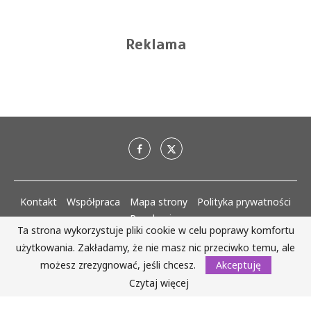
Reklama
Kontakt
Współpraca
Mapa strony
Polityka prywatności
Regulaminy
Ta strona wykorzystuje pliki cookie w celu poprawy komfortu
użytkowania. Zakładamy, że nie masz nic przeciwko temu, ale
AlejaKobiet.pl @2020 - 2023 Wszystkie prawa zastrzeżone. | Realizacja:
www.woh.group
możesz zrezygnować, jeśli chcesz.
Akceptuję
Czytaj więcej
WRÓĆ DO GÓRY