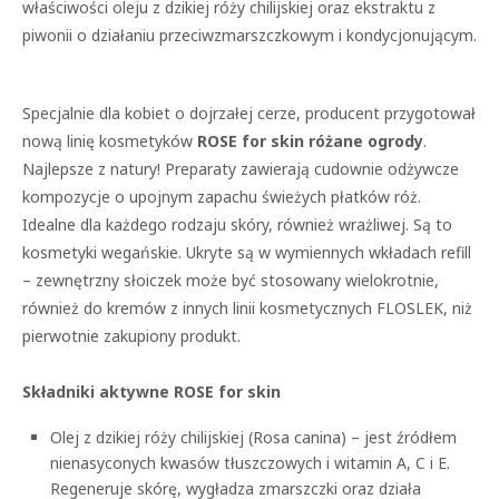
właściwości oleju z dzikiej róży chilijskiej oraz ekstraktu z
piwonii o działaniu przeciwzmarszczkowym i kondycjonującym.
Specjalnie dla kobiet o dojrzałej cerze, producent przygotował
nową linię kosmetyków
ROSE for skin różane ogrody
.
Najlepsze z natury! Preparaty zawierają cudownie odżywcze
kompozycje o upojnym zapachu świeżych płatków róż.
Idealne dla każdego rodzaju skóry, również wrażliwej. Są to
kosmetyki wegańskie. Ukryte są w wymiennych wkładach refill
– zewnętrzny słoiczek może być stosowany wielokrotnie,
również do kremów z innych linii kosmetycznych FLOSLEK, niż
pierwotnie zakupiony produkt.
Składniki aktywne ROSE for skin
Olej z dzikiej róży chilijskiej (Rosa canina) – jest źródłem
nienasyconych kwasów tłuszczowych i witamin A, C i E.
Regeneruje skórę, wygładza zmarszczki oraz działa