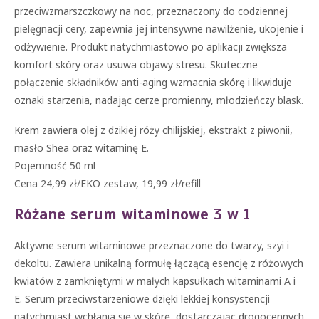
przeciwzmarszczkowy na noc, przeznaczony do codziennej
pielęgnacji cery, zapewnia jej intensywne nawilżenie, ukojenie i
odżywienie. Produkt natychmiastowo po aplikacji zwiększa
komfort skóry oraz usuwa objawy stresu. Skuteczne
połączenie składników anti-aging wzmacnia skórę i likwiduje
oznaki starzenia, nadając cerze promienny, młodzieńczy blask.
Krem zawiera olej z dzikiej róży chilijskiej, ekstrakt z piwonii,
masło Shea oraz witaminę E.
Pojemność 50 ml
Cena 24,99 zł/EKO zestaw, 19,99 zł/refill
Różane serum witaminowe 3 w 1
Aktywne serum witaminowe przeznaczone do twarzy, szyi i
dekoltu. Zawiera unikalną formułę łączącą esencję z różowych
kwiatów z zamkniętymi w małych kapsułkach witaminami A i
E. Serum przeciwstarzeniowe dzięki lekkiej konsystencji
natychmiast wchłania się w skórę, dostarczając drogocennych