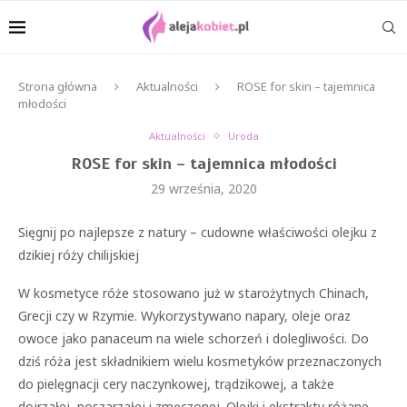
Strona główna
Aktualności
ROSE for skin – tajemnica
młodości
Aktualności
Uroda
ROSE for skin – tajemnica młodości
29 września, 2020
Sięgnij po najlepsze z natury – cudowne właściwości olejku z
dzikiej róży chilijskiej
W kosmetyce róże stosowano już w starożytnych Chinach,
Grecji czy w Rzymie. Wykorzystywano napary, oleje oraz
owoce jako panaceum na wiele schorzeń i dolegliwości. Do
dziś róża jest składnikiem wielu kosmetyków przeznaczonych
do pielęgnacji cery naczynkowej, trądzikowej, a także
dojrzałej, poszarzałej i zmęczonej. Olejki i ekstrakty różane