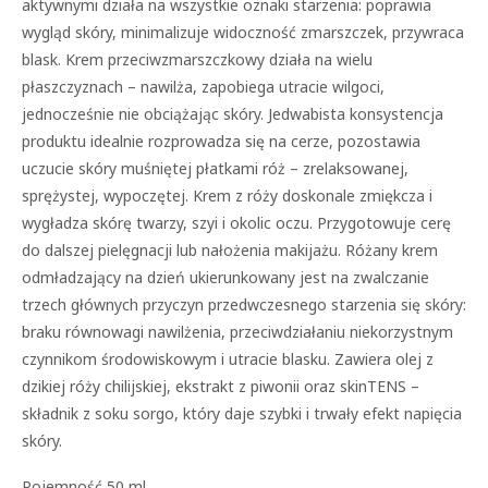
aktywnymi działa na wszystkie oznaki starzenia: poprawia
wygląd skóry, minimalizuje widoczność zmarszczek, przywraca
blask. Krem przeciwzmarszczkowy działa na wielu
płaszczyznach – nawilża, zapobiega utracie wilgoci,
jednocześnie nie obciążając skóry. Jedwabista konsystencja
produktu idealnie rozprowadza się na cerze, pozostawia
uczucie skóry muśniętej płatkami róż – zrelaksowanej,
sprężystej, wypoczętej. Krem z róży doskonale zmiękcza i
wygładza skórę twarzy, szyi i okolic oczu. Przygotowuje cerę
do dalszej pielęgnacji lub nałożenia makijażu. Różany krem
odmładzający na dzień ukierunkowany jest na zwalczanie
trzech głównych przyczyn przedwczesnego starzenia się skóry:
braku równowagi nawilżenia, przeciwdziałaniu niekorzystnym
czynnikom środowiskowym i utracie blasku. Zawiera olej z
dzikiej róży chilijskiej, ekstrakt z piwonii oraz skinTENS –
składnik z soku sorgo, który daje szybki i trwały efekt napięcia
skóry.
Pojemność 50 ml