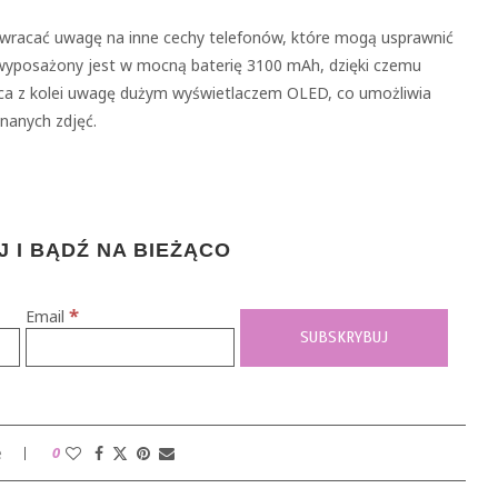
 zwracać uwagę na inne cechy telefonów, które mogą usprawnić
yposażony jest w mocną baterię 3100 mAh, dzięki czemu
aca z kolei uwagę dużym wyświetlaczem OLED, co umożliwia
nanych zdjęć.
 I BĄDŹ NA BIEŻĄCO
*
Email
e
0