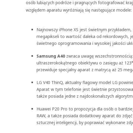
osób lubiących podróże i pragnących fotografować kraj
względem aparatu wyróżniają się następujące modele:
Najnowszy iPhone XS jest świetnym przykładem, ż
megapikseli to wartość daleka od rekordowych, j
świetnego oprogramowania i wysokiej jakości uk
Samsung A40
zwraca uwagę wszechstronnością: 
ultraszerokokątnego obiektywu o zasięgu aż 123°
przewiduje specjalny aparat z matrycą aż 25 mega
LG V40 ThinQ, aktualny flagowy model LG powinie
Aparat w tym telefonie jest świetnie przystosow
także posiada jedne z najdoskonalszych algorytmó
Huawei P20 Pro to propozycja dla osób o bardziej
RAW, a także posiada dodatkowy aparat do zdjęć
sztucznej inteligencji, by poprawiać wykonane zdję