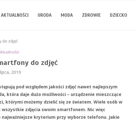
AKTUALNOŚCI
URODA
MODA
ZDROWIE
DZIECKO
y do zdjęć
Aktualności
martfony do zdjęć
 lipca, 2019
ustępują pod względem jakości zdjęć nawet najlepszym
a, która daje dużo możliwości – urządzenie mieszczące
ści, którymi możemy dzielić się ze światem. Wiele osób w
ąc wszystkie zdjęcia swoim smartfonem. Nic więc
 najważniejsze kryterium przy wyborze telefonu. Jakie