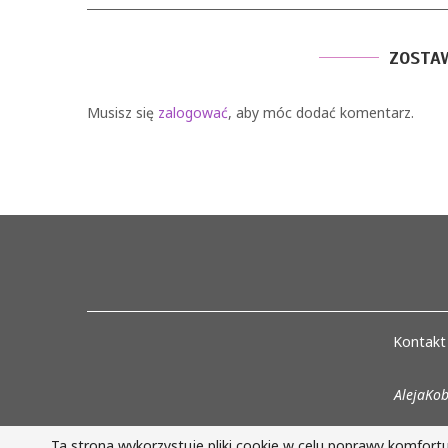
ZOSTA
Musisz się
zalogować
, aby móc dodać komentarz.
Kontakt
AlejaKob
Ta strona wykorzystuje pliki cookie w celu poprawy komfort