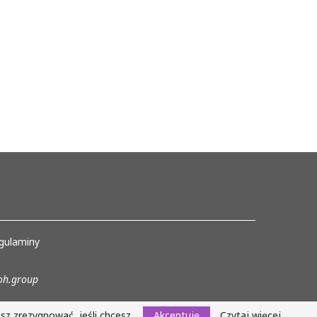
gulaminy
h.group
z zrezygnować, jeśli chcesz.
Akceptuję
Czytaj więcej