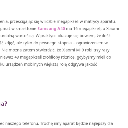
ia, prześcigając się w liczbie megapikseli w matrycy aparatu.
 aparat w smartfonie
Samsung A40
ma 16 megapikseli, a Xiaomi
urdalną wartością. W praktyce okazuje się bowiem, że ilość
ść zdjęć, ale tylko do pewnego stopnia – ograniczeniem w
Nie można zatem stwierdzić, że Xiaomi Mi 9 robi trzy razy
onieważ 48 megapikseli zrobiłoby różnicę, gdybyśmy mieli do
ku urządzeń mobilnych większą rolę odgrywa jakość
ia?
c naszego telefonu. Trochę inny aparat będzie najlepszy dla