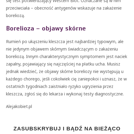
się test potwierdzający Western Blot. Oznaczane są w nim
przeciwciała – obecność antygenów wskazuje na zakażenie
boreliozą.
Borelioza – objawy skórne
Rumień po ukąszeniu kleszcza jest najbardziej typowym, ale
nie jedynym objawem skórnym świadczącym o zakażeniu
boreliozą. Innym charakterystycznym symptomem jest naciek
zapalny, pojawiający się najczęściej na płatku ucha. Musisz
jednak wiedzieć, że objawy skórne boreliozy nie występują u
każdego chorego, jeśli cokolwiek cię zaniepokoi i uznasz, że w
ostatnich tygodniach zaistniało ryzyko ugryzienia przez
kleszcza, zgłoś się do lekarza i wykonaj testy diagnostyczne.
Alejakobiet.pl
ZASUBSKRYBUJ I BĄDŹ NA BIEŻĄCO