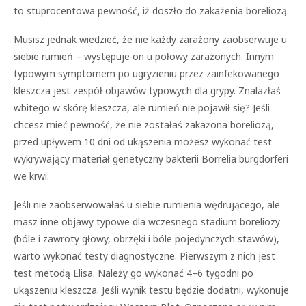
to stuprocentowa pewność, iż doszło do zakażenia boreliozą.
Musisz jednak wiedzieć, że nie każdy zarażony zaobserwuje u
siebie rumień – występuje on u połowy zarażonych. Innym
typowym symptomem po ugryzieniu przez zainfekowanego
kleszcza jest zespół objawów typowych dla grypy. Znalazłaś
wbitego w skórę kleszcza, ale rumień nie pojawił się? Jeśli
chcesz mieć pewność, że nie zostałaś zakażona boreliozą,
przed upływem 10 dni od ukąszenia możesz wykonać test
wykrywający materiał genetyczny bakterii Borrelia burgdorferi
we krwi.
Jeśli nie zaobserwowałaś u siebie rumienia wędrującego, ale
masz inne objawy typowe dla wczesnego stadium boreliozy
(bóle i zawroty głowy, obrzęki i bóle pojedynczych stawów),
warto wykonać testy diagnostyczne. Pierwszym z nich jest
test metodą Elisa. Należy go wykonać 4–6 tygodni po
ukąszeniu kleszcza. Jeśli wynik testu będzie dodatni, wykonuje