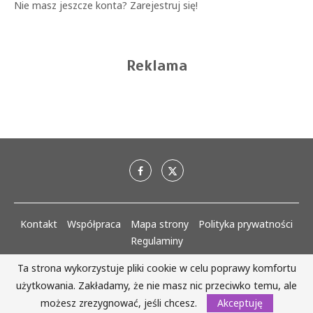
Nie masz jeszcze konta?
Zarejestruj się!
Reklama
Kontakt
Współpraca
Mapa strony
Polityka prywatności
Regulaminy
Ta strona wykorzystuje pliki cookie w celu poprawy komfortu
AlejaKobiet.pl @2020 - 2023 Wszystkie prawa zastrzeżone. | Realizacja:
użytkowania. Zakładamy, że nie masz nic przeciwko temu, ale
www.woh.group
możesz zrezygnować, jeśli chcesz.
Akceptuję