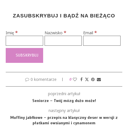
ZASUBSKRYBUJ I BĄDŹ NA BIEŻĄCO
*
*
*
Imię
Nazwisko
Email
0 komentarze
0
poprzedni artykuł
Seniorze – Twój mózg dużo może!
następny artykuł
Muffiny jabłkowe – przepis na klasyczny deser w wersji z
płatkami owsianymi i cynamonem