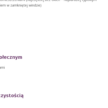
niem w zamkniętej windzie)
połecznym
ami
czystością