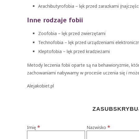
Arachibutyrofobia – lęk przed zarazkami (najczęś
Inne rodzaje fobii
Zoofobia – lęk przed zwierzętami
Technofobia – lęk przed urządzeniami elektronic
Kleptofobia – lęk przed kradzieżami
Metody leczenia fobii oparte są na behawioryzmie, któr
zachowaniami nabywamy w procesie uczenia się i może
Alejakobiet.pl
ZASUBSKRYBUJ
*
*
Imię
Nazwisko