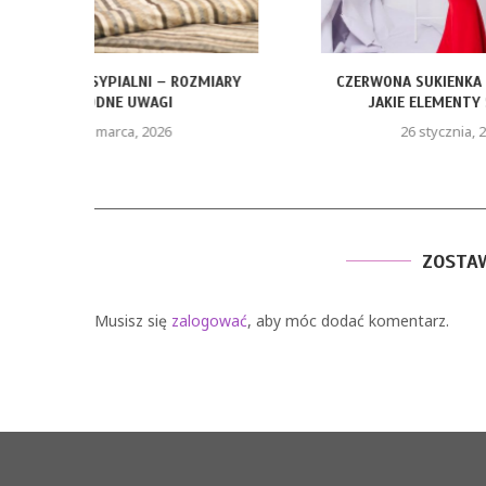
ROZMIARY
CZERWONA SUKIENKA Z PIÓRAMI –
FOTELIK Z BA
JAKIE ELEMENTY STYLU...
KTÓ
26 stycznia, 2026
9
ZOSTA
Musisz się
zalogować
, aby móc dodać komentarz.