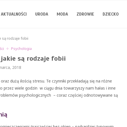
AKTUALNOŚCI
URODA
MODA
ZDROWIE
DZIECKO
ie są rodzaje fobii
ści
Psychologia
 jakie są rodzaje fobii
marca, 2018
az dużą ilością stresu. Te czynniki przekładają się na różne
sto przez wiele godzin w ciągu dnia towarzyszy nam hałas i inne
problemów psychologicznych – coraz częściej odnotowywane są
nią
pomieszczeniami (najczęściej bez okien – najbardziej typowym