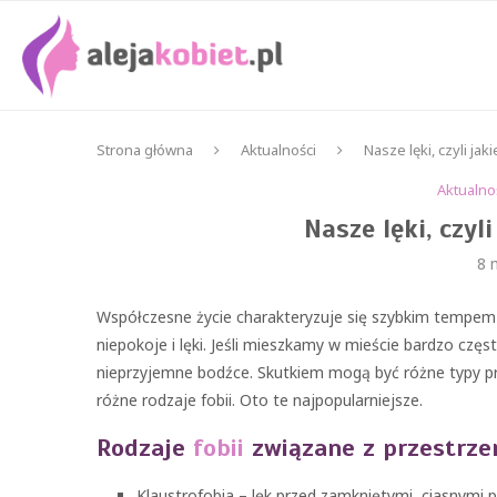
Strona główna
Aktualności
Nasze lęki, czyli jak
Aktualno
Nasze lęki, czyli
8 
Współczesne życie charakteryzuje się szybkim tempem or
niepokoje i lęki. Jeśli mieszkamy w mieście bardzo czę
nieprzyjemne bodźce. Skutkiem mogą być różne typy 
różne rodzaje fobii. Oto te najpopularniejsze.
Rodzaje
fobii
związane z przestrze
Klaustrofobia – lęk przed zamkniętymi, ciasnymi 