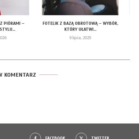
ZĄ OBROTOWĄ – WYBÓR,
LEAF LIFE GOLD – ZŁOTY OLEJEK CBD
RY UŁATWI...
DLA...
 lipca, 2025
19 maja, 2025
W KOMENTARZ
FACEBOOK
TWITTER