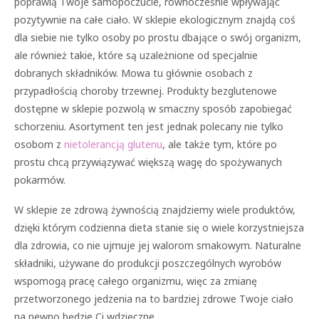
poprawią Twoje samopoczucie, równocześnie wpływając
pozytywnie na całe ciało. W sklepie ekologicznym znajdą coś
dla siebie nie tylko osoby po prostu dbające o swój organizm,
ale również takie, które są uzależnione od specjalnie
dobranych składników. Mowa tu głównie osobach z
przypadłością choroby trzewnej. Produkty bezglutenowe
dostępne w sklepie pozwolą w smaczny sposób zapobiegać
schorzeniu. Asortyment ten jest jednak polecany nie tylko
osobom z
nietolerancją glutenu
, ale także tym, które po
prostu chcą przywiązywać większą wagę do spożywanych
pokarmów.
W sklepie ze zdrową żywnością znajdziemy wiele produktów,
dzięki którym codzienna dieta stanie się o wiele korzystniejsza
dla zdrowia, co nie ujmuje jej walorom smakowym. Naturalne
składniki, używane do produkcji poszczególnych wyrobów
wspomogą pracę całego organizmu, więc za zmianę
przetworzonego jedzenia na to bardziej zdrowe Twoje ciało
na pewno będzie Ci wdzięczne.