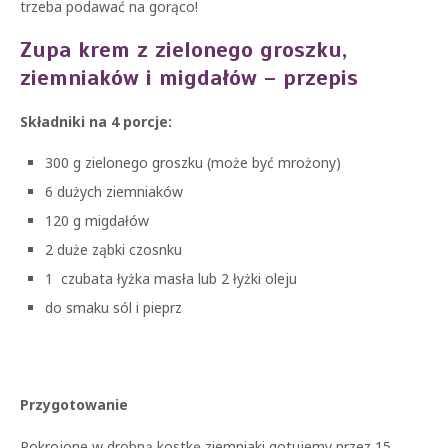
trzeba podawać na gorąco!
Zupa krem z zielonego groszku,
ziemniaków i migdałów – przepis
Składniki na 4 porcje:
300 g zielonego groszku (może być mrożony)
6 dużych ziemniaków
120 g migdałów
2 duże ząbki czosnku
1 czubata łyżka masła lub 2 łyżki oleju
do smaku sól i pieprz
Przygotowanie
Pokrojone w drobną kostkę ziemniaki gotujemy przez 15